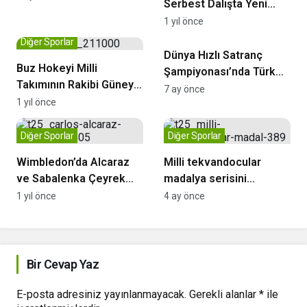
Serbest Dalışta Yeni
Türkiye Rekoru!
1 yıl önce
Diğer Sporlar
Diğer Sporlar
Dünya Hızlı Satranç
Buz Hokeyi Milli
Şampiyonası’nda Türk
Takımının Rakibi Güney
Sporculardan Önemli
7 ay önce
Afrika
1 yıl önce
Dereceler
Diğer Sporlar
Diğer Sporlar
Wimbledon’da Alcaraz
Milli tekvandocular
ve Sabalenka Çeyrek
madalya serisini
Finalde
sürdürüyor
1 yıl önce
4 ay önce
Bir Cevap Yaz
E-posta adresiniz yayınlanmayacak.
Gerekli alanlar
*
ile