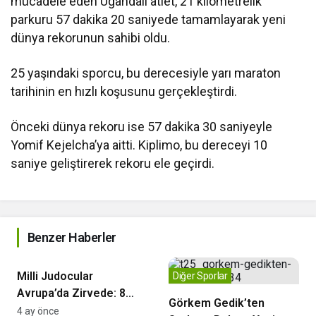
mücadele eden Ugandalı atlet, 21 kilometrelik
parkuru 57 dakika 20 saniyede tamamlayarak yeni
dünya rekorunun sahibi oldu.
25 yaşındaki sporcu, bu derecesiyle yarı maraton
tarihinin en hızlı koşusunu gerçekleştirdi.
Önceki dünya rekoru ise 57 dakika 30 saniyeyle
Yomif Kejelcha
’ya aitti. Kiplimo, bu dereceyi 10
saniye geliştirerek rekoru ele geçirdi.
Benzer Haberler
Diğer Sporlar
Milli Judocular
Diğer Sporlar
Avrupa’da Zirvede: 8
Görkem Gedik’ten
Madalya ile Büyük Başar
4 ay önce