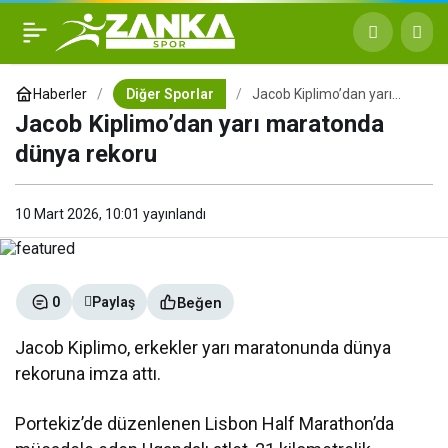
Jacob Kiplimo’dan yarı
+
-
0
maratonda dünya rekoru
Haberler
Diğer Sporlar
Jacob Kiplimo’dan yarı
maratonda dünya rekoru
Jacob Kiplimo’dan yarı maratonda
dünya rekoru
10 Mart 2026, 10:01
yayınlandı
Beğen
0
Paylaş
Jacob Kiplimo
, erkekler yarı maratonunda dünya
rekoruna imza attı.
Portekiz’de düzenlenen
Lisbon Half Marathon
’da