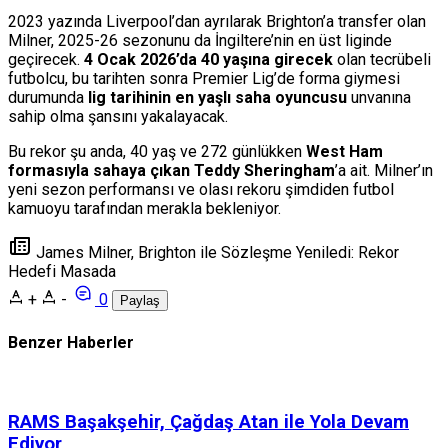
2023 yazında Liverpool’dan ayrılarak Brighton’a transfer olan
Milner, 2025-26 sezonunu da İngiltere’nin en üst liginde
geçirecek.
4 Ocak 2026’da 40 yaşına girecek
olan tecrübeli
futbolcu, bu tarihten sonra Premier Lig’de forma giymesi
durumunda
lig tarihinin en yaşlı saha oyuncusu
unvanına
sahip olma şansını yakalayacak.
Bu rekor şu anda, 40 yaş ve 272 günlükken
West Ham
formasıyla sahaya çıkan Teddy Sheringham
’a ait. Milner’ın
yeni sezon performansı ve olası rekoru şimdiden futbol
kamuoyu tarafından merakla bekleniyor.
James Milner, Brighton ile Sözleşme Yeniledi: Rekor
Hedefi Masada
+
-
0
Paylaş
Benzer Haberler
RAMS Başakşehir, Çağdaş Atan ile Yola Devam
Ediyor