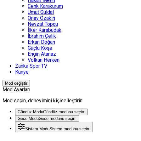
Hakan Metin
Cenk Karakurum
Umut Güldal
Onay Özakın
Nevzat Topçu
İlker Karabudak
İbrahim Çelik
Erkan Doğan
Güçlü Köşe
Engin Atanaz
Volkan Herken
Zanka Spor TV
Künye
Mod değiştir
Mod Ayarları
Mod seçin, deneyimini kişiselleştirin.
Gündüz Modu
Gündüz modunu seçin.
Gece Modu
Gece modunu seçin.
Sistem Modu
Sistem modunu seçin.