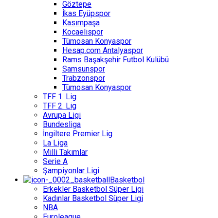
Göztepe
İkas Eyüpspor
Kasımpaşa
Kocaelispor
Tümosan Konyaspor
Hesap.com Antalyaspor
Rams Başakşehir Futbol Kulübü
Samsunspor
Trabzonspor
Tümosan Konyaspor
TFF 1. Lig
TFF 2. Lig
Avrupa Ligi
Bundesliga
İngiltere Premier Lig
La Liga
Milli Takımlar
Serie A
Şampiyonlar Ligi
Basketbol
Erkekler Basketbol Süper Ligi
Kadınlar Basketbol Süper Ligi
NBA
Euroleague