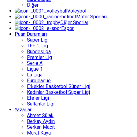
Diğer
Voleybol
Motor Sporları
Diğer Sporlar
Espor
Puan Durumları
Süper Lig
TFF 1. Lig
Bundesliga
Premier Lig
Serie A
Ligue 1
La Liga
Euroleague
Erkekler Basketbol Süper Ligi
Kadınlar Basketbol Süper Ligi
Efeler Ligi
Sultanlar Ligi
Yazarlar
Ahmet Sülak
Berkay Aydın
Serkan Macit
Murat Kaya