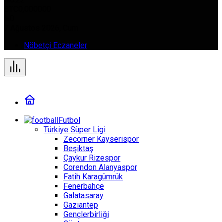
BTC
0,000000
%0
7 Ağustos 2026, Cum
Nöbetçi Eczaneler
Futbol
Türkiye Süper Ligi
Zecorner Kayserispor
Beşiktaş
Çaykur Rizespor
Corendon Alanyaspor
Fatih Karagümrük
Fenerbahçe
Galatasaray
Gaziantep
Gençlerbirliği