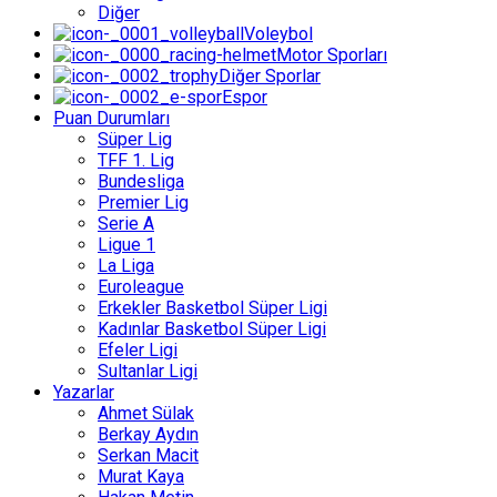
Diğer
Voleybol
Motor Sporları
Diğer Sporlar
Espor
Puan Durumları
Süper Lig
TFF 1. Lig
Bundesliga
Premier Lig
Serie A
Ligue 1
La Liga
Euroleague
Erkekler Basketbol Süper Ligi
Kadınlar Basketbol Süper Ligi
Efeler Ligi
Sultanlar Ligi
Yazarlar
Ahmet Sülak
Berkay Aydın
Serkan Macit
Murat Kaya