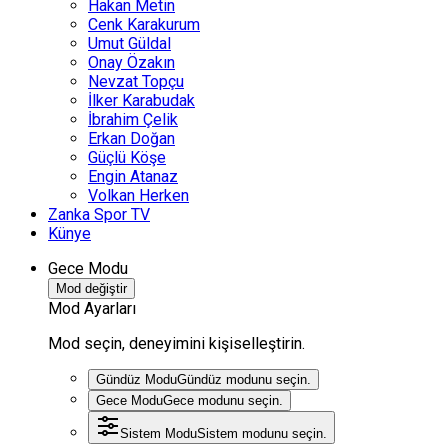
Hakan Metin
Cenk Karakurum
Umut Güldal
Onay Özakın
Nevzat Topçu
İlker Karabudak
İbrahim Çelik
Erkan Doğan
Güçlü Köşe
Engin Atanaz
Volkan Herken
Zanka Spor TV
Künye
Gece Modu
Mod değiştir
Mod Ayarları
Mod seçin, deneyimini kişiselleştirin.
Gündüz Modu
Gündüz modunu seçin.
Gece Modu
Gece modunu seçin.
Sistem Modu
Sistem modunu seçin.