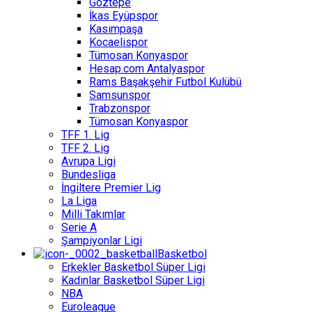
Göztepe
İkas Eyüpspor
Kasımpaşa
Kocaelispor
Tümosan Konyaspor
Hesap.com Antalyaspor
Rams Başakşehir Futbol Kulübü
Samsunspor
Trabzonspor
Tümosan Konyaspor
TFF 1. Lig
TFF 2. Lig
Avrupa Ligi
Bundesliga
İngiltere Premier Lig
La Liga
Milli Takımlar
Serie A
Şampiyonlar Ligi
Basketbol
Erkekler Basketbol Süper Ligi
Kadınlar Basketbol Süper Ligi
NBA
Euroleague