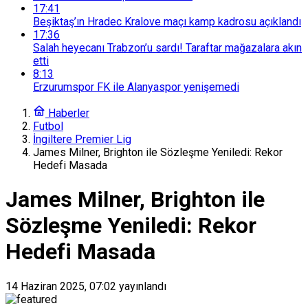
17:41
Beşiktaş’ın Hradec Kralove maçı kamp kadrosu açıklandı
17:36
Salah heyecanı Trabzon’u sardı! Taraftar mağazalara akın
etti
8:13
Erzurumspor FK ile Alanyaspor yenişemedi
Haberler
Futbol
İngiltere Premier Lig
James Milner, Brighton ile Sözleşme Yeniledi: Rekor
Hedefi Masada
James Milner, Brighton ile
Sözleşme Yeniledi: Rekor
Hedefi Masada
14 Haziran 2025, 07:02
yayınlandı