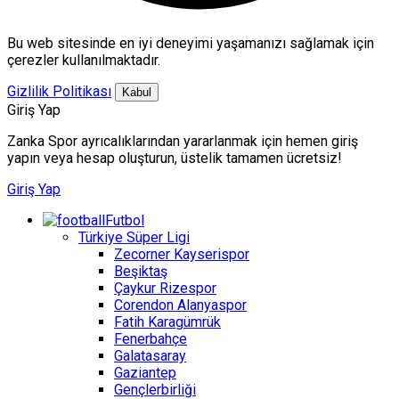
Bu web sitesinde en iyi deneyimi yaşamanızı sağlamak için
çerezler kullanılmaktadır.
Gizlilik Politikası
Kabul
Giriş Yap
Zanka Spor ayrıcalıklarından yararlanmak için hemen giriş
yapın veya hesap oluşturun, üstelik tamamen ücretsiz!
Giriş Yap
Futbol
Türkiye Süper Ligi
Zecorner Kayserispor
Beşiktaş
Çaykur Rizespor
Corendon Alanyaspor
Fatih Karagümrük
Fenerbahçe
Galatasaray
Gaziantep
Gençlerbirliği