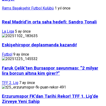
Rams Başakşehir Futbol Kulübü
1 yıl önce
Real Madrid’in orta saha hedefi: Sandro Tonali
La Liga
5 ay önce
Eskişehirspor deplasmanda kazandı!
Futbol
9 ay önce
Faruk Çelik’ten Bursaspor savunması: “2 milyar
lira borcun altına kim girer?”
TFF 2. Lig
7 ay önce
Erzurumspor FK’dan Tarihi Rekor! TFF 1. Lig’de
Zirveye Yeni Sahip