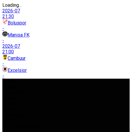
Loading...
2026-07
21:30
Boluspor
-
Manisa FK
-
2026-07
21:00
Cambuur
-
Excelsior
-
USD
42,97
%0.080
EURO
50,62
%0.030
GBP
58,03
%0.050
BIST
11.261,52
%0.37
GR. ALTIN
5.966,21
%0.22