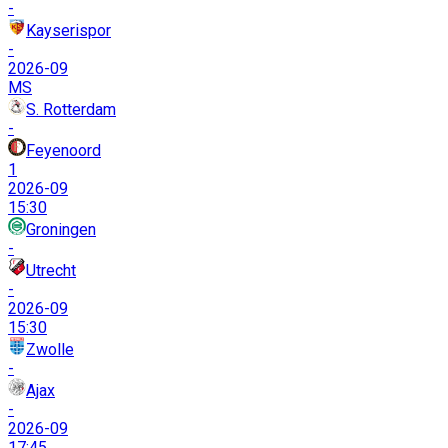
-
Kayserispor
-
2026-09
MS
S. Rotterdam
-
Feyenoord
1
2026-09
15:30
Groningen
-
Utrecht
-
2026-09
15:30
Zwolle
-
Ajax
-
2026-09
17:45