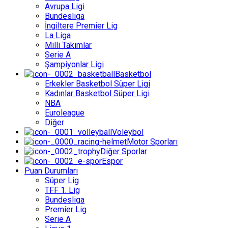
Avrupa Ligi
Bundesliga
İngiltere Premier Lig
La Liga
Milli Takımlar
Serie A
Şampiyonlar Ligi
Basketbol
Erkekler Basketbol Süper Ligi
Kadınlar Basketbol Süper Ligi
NBA
Euroleague
Diğer
Voleybol
Motor Sporları
Diğer Sporlar
Espor
Puan Durumları
Süper Lig
TFF 1. Lig
Bundesliga
Premier Lig
Serie A