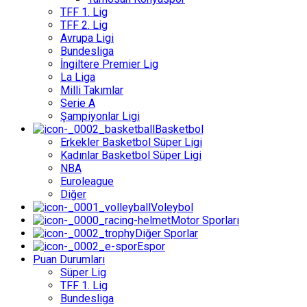
TFF 1. Lig
TFF 2. Lig
Avrupa Ligi
Bundesliga
İngiltere Premier Lig
La Liga
Milli Takımlar
Serie A
Şampiyonlar Ligi
Basketbol
Erkekler Basketbol Süper Ligi
Kadınlar Basketbol Süper Ligi
NBA
Euroleague
Diğer
Voleybol
Motor Sporları
Diğer Sporlar
Espor
Puan Durumları
Süper Lig
TFF 1. Lig
Bundesliga