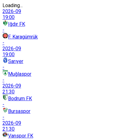
Loading...
2026-09
19:00
Iğdır FK
-
F. Karagümrük
-
2026-09
19:00
Sarıyer
-
Muğlaspor
-
2026-09
21:30
Bodrum FK
-
Bursaspor
-
2026-09
21:30
Vanspor FK