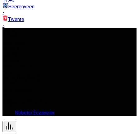
Heerenveen
-
Twente
-
USD
42,97
%0.080
EURO
50,62
%0.030
GBP
58,03
%0.050
BIST
11.261,52
%0.37
GR. ALTIN
5.966,21
%0.22
BTC
0,000000
%0
9 Ağustos 2026, Paz
Nöbetçi Eczaneler