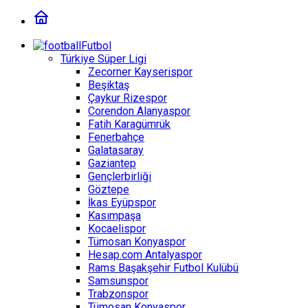
Futbol
Türkiye Süper Ligi
Zecorner Kayserispor
Beşiktaş
Çaykur Rizespor
Corendon Alanyaspor
Fatih Karagümrük
Fenerbahçe
Galatasaray
Gaziantep
Gençlerbirliği
Göztepe
İkas Eyüpspor
Kasımpaşa
Kocaelispor
Tümosan Konyaspor
Hesap.com Antalyaspor
Rams Başakşehir Futbol Kulübü
Samsunspor
Trabzonspor
Tümosan Konyaspor