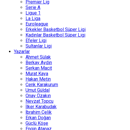
Premier Lig
Serie A
Ligue 1
La Liga
Euroleague
Erkekler Basketbol Süper Ligi
Kadınlar Basketbol Süper Ligi
Efeler Ligi
Sultanlar Ligi
Yazarlar
Ahmet Sülak
Berkay Aydın
Serkan Macit
Murat Kaya
Hakan Metin
Cenk Karakurum
Umut Güldal
Onay Özakın
Nevzat Topçu
İlker Karabudak
İbrahim Çelik
Erkan Doğan
Güçlü Köşe
Engin Atanaz