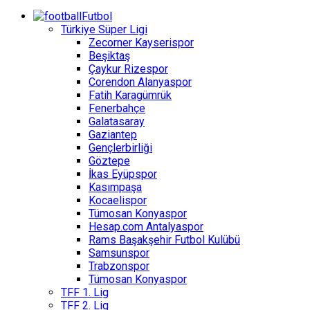
Futbol
Türkiye Süper Ligi
Zecorner Kayserispor
Beşiktaş
Çaykur Rizespor
Corendon Alanyaspor
Fatih Karagümrük
Fenerbahçe
Galatasaray
Gaziantep
Gençlerbirliği
Göztepe
İkas Eyüpspor
Kasımpaşa
Kocaelispor
Tümosan Konyaspor
Hesap.com Antalyaspor
Rams Başakşehir Futbol Kulübü
Samsunspor
Trabzonspor
Tümosan Konyaspor
TFF 1. Lig
TFF 2. Lig