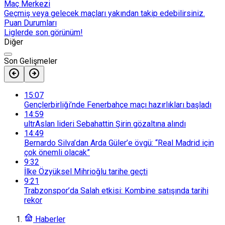
Maç Merkezi
Geçmiş veya gelecek maçları yakından takip edebilirsiniz.
Puan Durumları
Liglerde son görünüm!
Diğer
Son Gelişmeler
15:07
Gençlerbirliği’nde Fenerbahçe maçı hazırlıkları başladı
14:59
ultrAslan lideri Sebahattin Şirin gözaltına alındı
14:49
Bernardo Silva’dan Arda Güler’e övgü: “Real Madrid için
çok önemli olacak”
9:32
İlke Özyüksel Mihrioğlu tarihe geçti
9:21
Trabzonspor’da Salah etkisi: Kombine satışında tarihi
rekor
Haberler