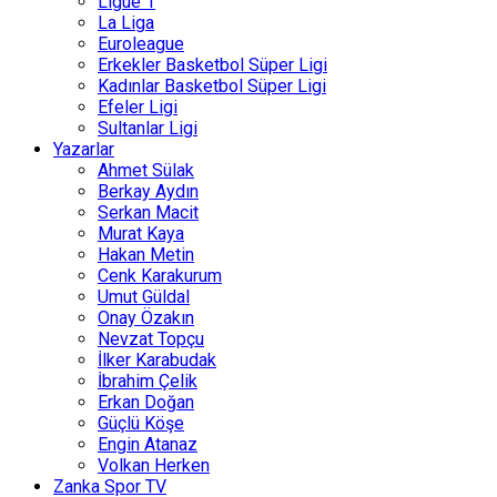
Ligue 1
La Liga
Euroleague
Erkekler Basketbol Süper Ligi
Kadınlar Basketbol Süper Ligi
Efeler Ligi
Sultanlar Ligi
Yazarlar
Ahmet Sülak
Berkay Aydın
Serkan Macit
Murat Kaya
Hakan Metin
Cenk Karakurum
Umut Güldal
Onay Özakın
Nevzat Topçu
İlker Karabudak
İbrahim Çelik
Erkan Doğan
Güçlü Köşe
Engin Atanaz
Volkan Herken
Zanka Spor TV