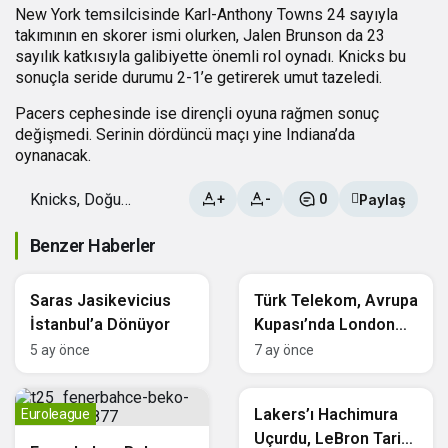
New York temsilcisinde Karl-Anthony Towns 24 sayıyla
takımının en skorer ismi olurken, Jalen Brunson da 23
sayılık katkısıyla galibiyette önemli rol oynadı. Knicks bu
sonuçla seride durumu 2-1’e getirerek umut tazeledi.
Pacers cephesinde ise dirençli oyuna rağmen sonuç
değişmedi. Serinin dördüncü maçı yine Indiana’da
oynanacak.
Knicks, Doğu
Paylaş
+
-
0
Finalinde İlk
Galibiyetini Aldı
Benzer Haberler
Basketbol
Basketbol
Saras Jasikevicius
Türk Telekom, Avrupa
İstanbul’a Dönüyor
Kupası’nda London
Lions’ı Ağırlıyor
5 ay önce
7 ay önce
NBA
Lakers’ı Hachimura
Euroleague
Uçurdu, LeBron Tarihi