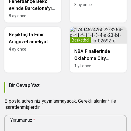
Fenerbahçe Beko
Seriyi Kaybetti; Adem
8 ay önce
evinde Barcelona’yı
Bona’lı Philadelphia
konuk edecek
8 ay önce
Son Topta Kazandı
Basketbol
Beşiktaş’ta Emir
Basketbol
Adıgüzel ameliyat
edildi
4 ay önce
NBA Finallerinde
Oklahoma City
Thunder, Indiana
1 yıl önce
Pacers’ı 16 Farkla
Devirdi: Seri 1-1’e
Bir Cevap Yaz
Geldi
E-posta adresiniz yayınlanmayacak.
Gerekli alanlar
*
ile
işaretlenmişlerdir
Yorumunuz
*