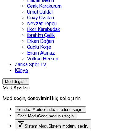
Hakan Metin
Cenk Karakurum
Umut Güldal
Onay Özakın
Nevzat Topçu
İlker Karabudak
İbrahim Çelik
Erkan Doğan
Güçlü Köşe
Engin Atanaz
Volkan Herken
Zanka Spor TV
Künye
Mod değiştir
Mod Ayarları
Mod seçin, deneyimini kişiselleştirin.
Gündüz Modu
Gündüz modunu seçin.
Gece Modu
Gece modunu seçin.
Sistem Modu
Sistem modunu seçin.