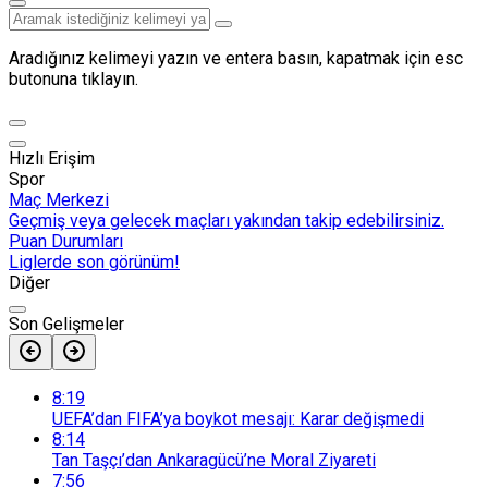
Aradığınız kelimeyi yazın ve entera basın, kapatmak için esc
butonuna tıklayın.
Hızlı Erişim
Spor
Maç Merkezi
Geçmiş veya gelecek maçları yakından takip edebilirsiniz.
Puan Durumları
Liglerde son görünüm!
Diğer
Son Gelişmeler
8:19
UEFA’dan FIFA’ya boykot mesajı: Karar değişmedi
8:14
Tan Taşçı’dan Ankaragücü’ne Moral Ziyareti
7:56