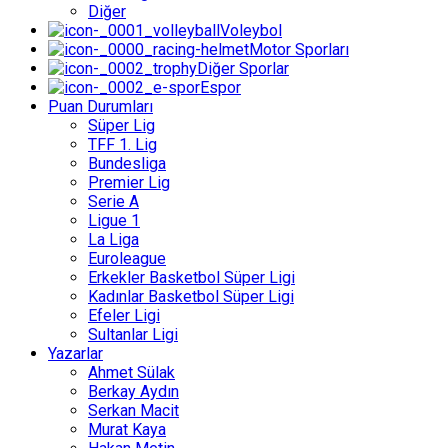
Diğer
Voleybol
Motor Sporları
Diğer Sporlar
Espor
Puan Durumları
Süper Lig
TFF 1. Lig
Bundesliga
Premier Lig
Serie A
Ligue 1
La Liga
Euroleague
Erkekler Basketbol Süper Ligi
Kadınlar Basketbol Süper Ligi
Efeler Ligi
Sultanlar Ligi
Yazarlar
Ahmet Sülak
Berkay Aydın
Serkan Macit
Murat Kaya