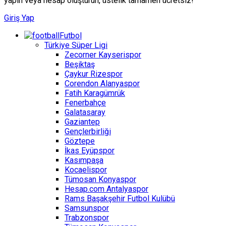
yapın veya hesap oluşturun, üstelik tamamen ücretsiz!
Giriş Yap
Futbol
Türkiye Süper Ligi
Zecorner Kayserispor
Beşiktaş
Çaykur Rizespor
Corendon Alanyaspor
Fatih Karagümrük
Fenerbahçe
Galatasaray
Gaziantep
Gençlerbirliği
Göztepe
İkas Eyüpspor
Kasımpaşa
Kocaelispor
Tümosan Konyaspor
Hesap.com Antalyaspor
Rams Başakşehir Futbol Kulübü
Samsunspor
Trabzonspor