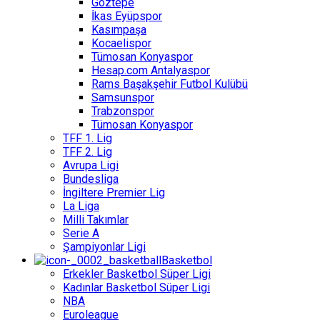
Göztepe
İkas Eyüpspor
Kasımpaşa
Kocaelispor
Tümosan Konyaspor
Hesap.com Antalyaspor
Rams Başakşehir Futbol Kulübü
Samsunspor
Trabzonspor
Tümosan Konyaspor
TFF 1. Lig
TFF 2. Lig
Avrupa Ligi
Bundesliga
İngiltere Premier Lig
La Liga
Milli Takımlar
Serie A
Şampiyonlar Ligi
Basketbol
Erkekler Basketbol Süper Ligi
Kadınlar Basketbol Süper Ligi
NBA
Euroleague