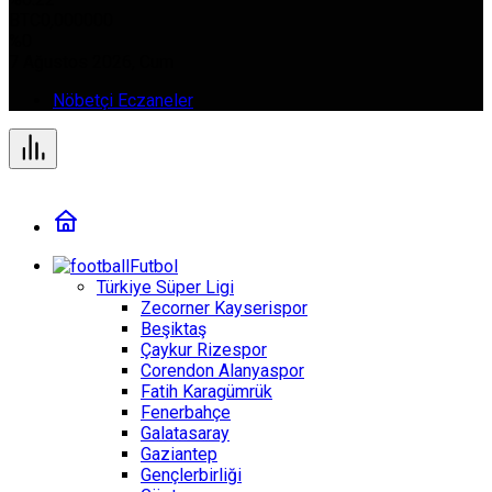
BTC
0,000000
%0
7 Ağustos 2026, Cum
Nöbetçi Eczaneler
Futbol
Türkiye Süper Ligi
Zecorner Kayserispor
Beşiktaş
Çaykur Rizespor
Corendon Alanyaspor
Fatih Karagümrük
Fenerbahçe
Galatasaray
Gaziantep
Gençlerbirliği