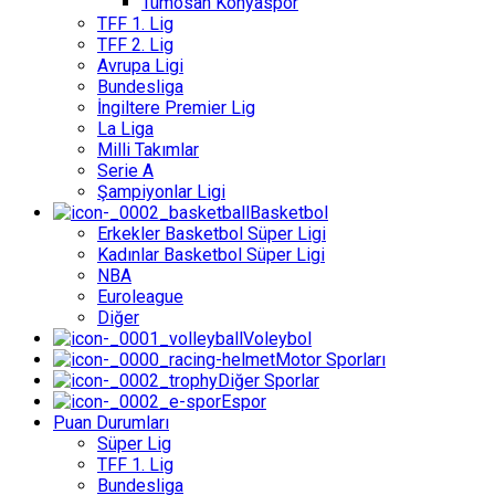
Tümosan Konyaspor
TFF 1. Lig
TFF 2. Lig
Avrupa Ligi
Bundesliga
İngiltere Premier Lig
La Liga
Milli Takımlar
Serie A
Şampiyonlar Ligi
Basketbol
Erkekler Basketbol Süper Ligi
Kadınlar Basketbol Süper Ligi
NBA
Euroleague
Diğer
Voleybol
Motor Sporları
Diğer Sporlar
Espor
Puan Durumları
Süper Lig
TFF 1. Lig
Bundesliga