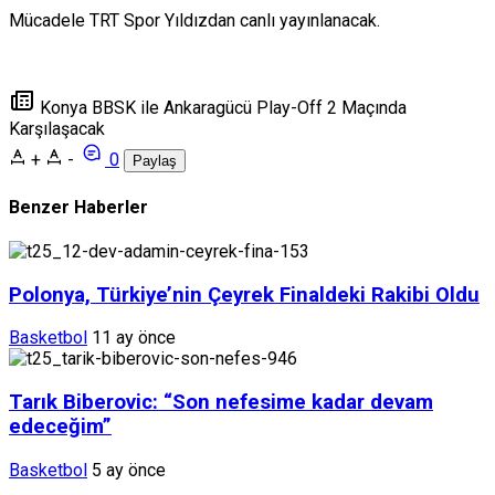
Mücadele TRT Spor Yıldızdan canlı yayınlanacak.
Konya BBSK ile Ankaragücü Play-Off 2 Maçında
Karşılaşacak
+
-
0
Paylaş
Benzer Haberler
Polonya, Türkiye’nin Çeyrek Finaldeki Rakibi Oldu
Basketbol
11 ay önce
Tarık Biberovic: “Son nefesime kadar devam
edeceğim”
Basketbol
5 ay önce