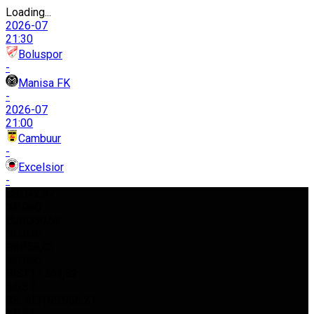
Loading...
2026-07
21:30
Boluspor
-
Manisa FK
-
2026-07
21:00
Cambuur
-
Excelsior
-
USD
42,97
%0.080
EURO
50,62
%0.030
GBP
58,03
%0.050
BIST
11.261,52
%0.37
GR. ALTIN
5.966,21
%0.22