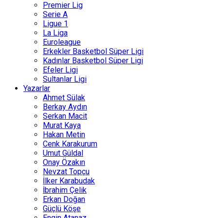
Premier Lig
Serie A
Ligue 1
La Liga
Euroleague
Erkekler Basketbol Süper Ligi
Kadınlar Basketbol Süper Ligi
Efeler Ligi
Sultanlar Ligi
Yazarlar
Ahmet Sülak
Berkay Aydın
Serkan Macit
Murat Kaya
Hakan Metin
Cenk Karakurum
Umut Güldal
Onay Özakın
Nevzat Topçu
İlker Karabudak
İbrahim Çelik
Erkan Doğan
Güçlü Köşe
Engin Atanaz