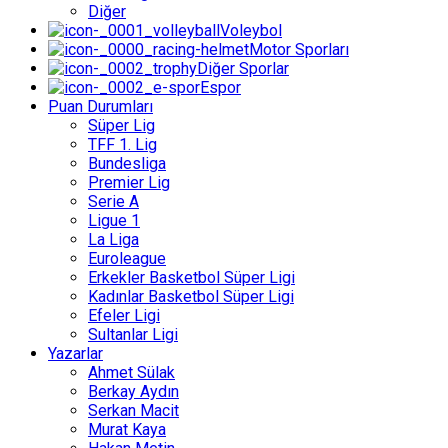
Diğer
Voleybol
Motor Sporları
Diğer Sporlar
Espor
Puan Durumları
Süper Lig
TFF 1. Lig
Bundesliga
Premier Lig
Serie A
Ligue 1
La Liga
Euroleague
Erkekler Basketbol Süper Ligi
Kadınlar Basketbol Süper Ligi
Efeler Ligi
Sultanlar Ligi
Yazarlar
Ahmet Sülak
Berkay Aydın
Serkan Macit
Murat Kaya