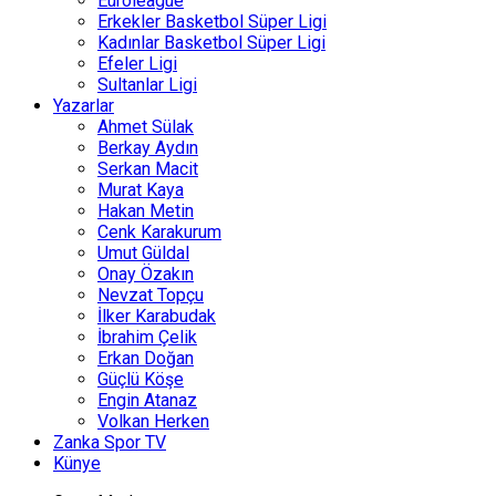
Euroleague
Erkekler Basketbol Süper Ligi
Kadınlar Basketbol Süper Ligi
Efeler Ligi
Sultanlar Ligi
Yazarlar
Ahmet Sülak
Berkay Aydın
Serkan Macit
Murat Kaya
Hakan Metin
Cenk Karakurum
Umut Güldal
Onay Özakın
Nevzat Topçu
İlker Karabudak
İbrahim Çelik
Erkan Doğan
Güçlü Köşe
Engin Atanaz
Volkan Herken
Zanka Spor TV
Künye