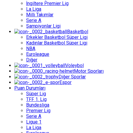
İngiltere Premier Lig
La Liga
Milli Takımlar
Serie A
Şampiyonlar Ligi
Basketbol
Erkekler Basketbol Süper Ligi
Kadınlar Basketbol Süper Ligi
NBA
Euroleague
Diğer
Voleybol
Motor Sporları
Diğer Sporlar
Espor
Puan Durumları
Süper Lig
TFF 1. Lig
Bundesliga
Premier Lig
Serie A
Ligue 1
La Liga