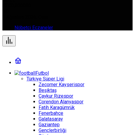
BTC
0,000000
%0
7 Ağustos 2026, Cum
Nöbetçi Eczaneler
Futbol
Türkiye Süper Ligi
Zecorner Kayserispor
Beşiktaş
Çaykur Rizespor
Corendon Alanyaspor
Fatih Karagümrük
Fenerbahçe
Galatasaray
Gaziantep
Gençlerbirliği