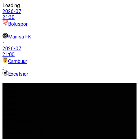
Loading...
2026-07
21:30
Boluspor
-
Manisa FK
-
2026-07
21:00
Cambuur
-
Excelsior
-
USD
42,97
%0.080
EURO
50,62
%0.030
GBP
58,03
%0.050
BIST
11.261,52
%0.37
GR. ALTIN
5.966,21
%0.22