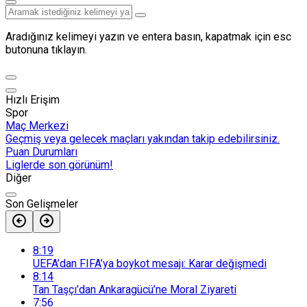
Aradığınız kelimeyi yazın ve entera basın, kapatmak için esc
butonuna tıklayın.
Hızlı Erişim
Spor
Maç Merkezi
Geçmiş veya gelecek maçları yakından takip edebilirsiniz.
Puan Durumları
Liglerde son görünüm!
Diğer
Son Gelişmeler
8:19
UEFA’dan FIFA’ya boykot mesajı: Karar değişmedi
8:14
Tan Taşçı’dan Ankaragücü’ne Moral Ziyareti
7:56