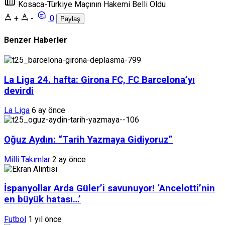
Kosaca-Türkiye Maçının Hakemi Belli Oldu
+
-
0
Paylaş
Benzer Haberler
La Liga 24. hafta: Girona FC, FC Barcelona’yı
devirdi
La Liga
6 ay önce
Oğuz Aydın: “Tarih Yazmaya Gidiyoruz”
Milli Takımlar
2 ay önce
İspanyollar Arda Güler’i savunuyor! ‘Ancelotti’nin
en büyük hatası…’
Futbol
1 yıl önce