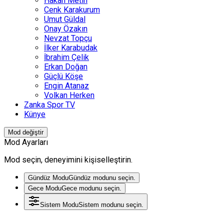
Hakan Metin
Cenk Karakurum
Umut Güldal
Onay Özakın
Nevzat Topçu
İlker Karabudak
İbrahim Çelik
Erkan Doğan
Güçlü Köşe
Engin Atanaz
Volkan Herken
Zanka Spor TV
Künye
Mod değiştir
Mod Ayarları
Mod seçin, deneyimini kişiselleştirin.
Gündüz Modu
Gündüz modunu seçin.
Gece Modu
Gece modunu seçin.
Sistem Modu
Sistem modunu seçin.