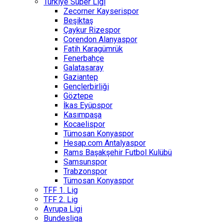
Türkiye Süper Ligi
Zecorner Kayserispor
Beşiktaş
Çaykur Rizespor
Corendon Alanyaspor
Fatih Karagümrük
Fenerbahçe
Galatasaray
Gaziantep
Gençlerbirliği
Göztepe
İkas Eyüpspor
Kasımpaşa
Kocaelispor
Tümosan Konyaspor
Hesap.com Antalyaspor
Rams Başakşehir Futbol Kulübü
Samsunspor
Trabzonspor
Tümosan Konyaspor
TFF 1. Lig
TFF 2. Lig
Avrupa Ligi
Bundesliga