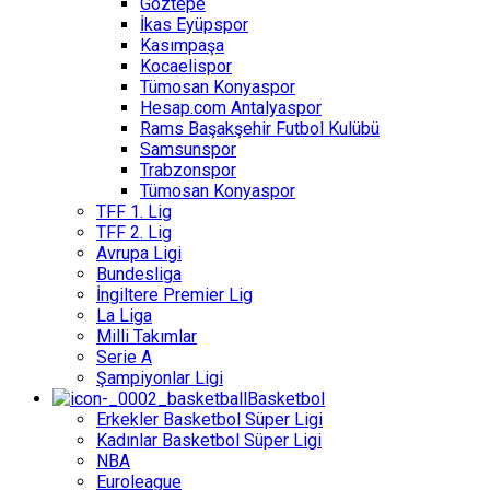
Göztepe
İkas Eyüpspor
Kasımpaşa
Kocaelispor
Tümosan Konyaspor
Hesap.com Antalyaspor
Rams Başakşehir Futbol Kulübü
Samsunspor
Trabzonspor
Tümosan Konyaspor
TFF 1. Lig
TFF 2. Lig
Avrupa Ligi
Bundesliga
İngiltere Premier Lig
La Liga
Milli Takımlar
Serie A
Şampiyonlar Ligi
Basketbol
Erkekler Basketbol Süper Ligi
Kadınlar Basketbol Süper Ligi
NBA
Euroleague