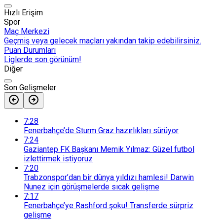
Hızlı Erişim
Spor
Maç Merkezi
Geçmiş veya gelecek maçları yakından takip edebilirsiniz.
Puan Durumları
Liglerde son görünüm!
Diğer
Son Gelişmeler
7:28
Fenerbahçe’de Sturm Graz hazırlıkları sürüyor
7:24
Gaziantep FK Başkanı Memik Yılmaz: Güzel futbol
izlettirmek istiyoruz
7:20
Trabzonspor’dan bir dünya yıldızı hamlesi! Darwin
Nunez için görüşmelerde sıcak gelişme
7:17
Fenerbahçe’ye Rashford şoku! Transferde sürpriz
gelişme