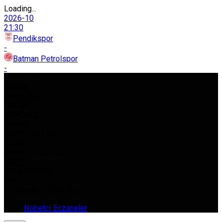
Loading...
2026-10
21:30
Pendikspor
-
Batman Petrolspor
-
USD
42,97
%0.080
EURO
50,62
%0.030
GBP
58,03
%0.050
BIST
11.261,52
%0.37
GR. ALTIN
5.966,21
%0.22
BTC
0,000000
%0
10 Ağustos 2026, Pts
Nöbetçi Eczaneler