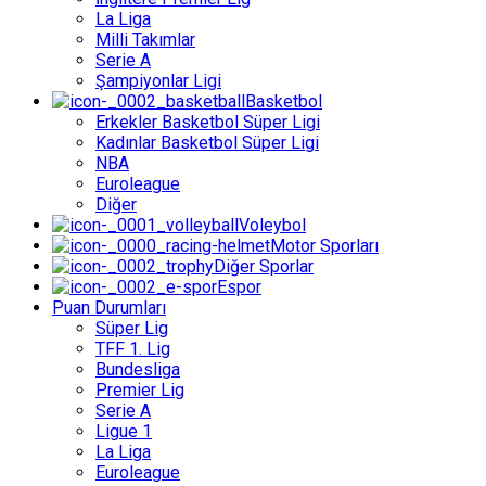
La Liga
Milli Takımlar
Serie A
Şampiyonlar Ligi
Basketbol
Erkekler Basketbol Süper Ligi
Kadınlar Basketbol Süper Ligi
NBA
Euroleague
Diğer
Voleybol
Motor Sporları
Diğer Sporlar
Espor
Puan Durumları
Süper Lig
TFF 1. Lig
Bundesliga
Premier Lig
Serie A
Ligue 1
La Liga
Euroleague