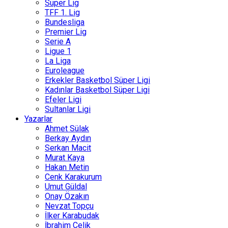
Süper Lig
TFF 1. Lig
Bundesliga
Premier Lig
Serie A
Ligue 1
La Liga
Euroleague
Erkekler Basketbol Süper Ligi
Kadınlar Basketbol Süper Ligi
Efeler Ligi
Sultanlar Ligi
Yazarlar
Ahmet Sülak
Berkay Aydın
Serkan Macit
Murat Kaya
Hakan Metin
Cenk Karakurum
Umut Güldal
Onay Özakın
Nevzat Topçu
İlker Karabudak
İbrahim Çelik