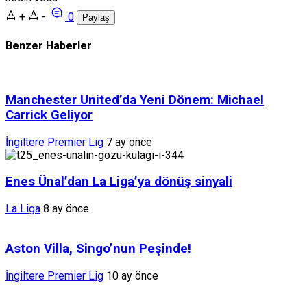
+
-
0
Paylaş
Benzer Haberler
Manchester United’da Yeni Dönem: Michael
Carrick Geliyor
İngiltere Premier Lig
7 ay önce
Enes Ünal’dan La Liga’ya dönüş sinyali
La Liga
8 ay önce
Aston Villa, Singo’nun Peşinde!
İngiltere Premier Lig
10 ay önce