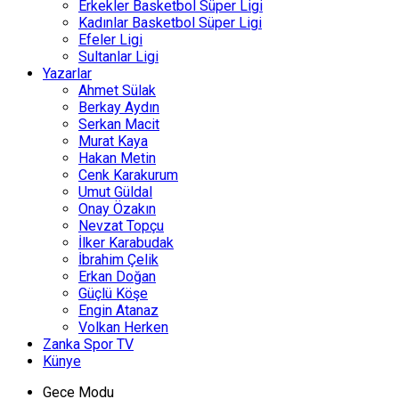
Erkekler Basketbol Süper Ligi
Kadınlar Basketbol Süper Ligi
Efeler Ligi
Sultanlar Ligi
Yazarlar
Ahmet Sülak
Berkay Aydın
Serkan Macit
Murat Kaya
Hakan Metin
Cenk Karakurum
Umut Güldal
Onay Özakın
Nevzat Topçu
İlker Karabudak
İbrahim Çelik
Erkan Doğan
Güçlü Köşe
Engin Atanaz
Volkan Herken
Zanka Spor TV
Künye
Gece Modu