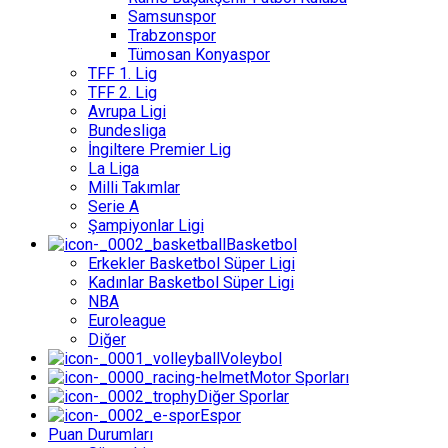
Samsunspor
Trabzonspor
Tümosan Konyaspor
TFF 1. Lig
TFF 2. Lig
Avrupa Ligi
Bundesliga
İngiltere Premier Lig
La Liga
Milli Takımlar
Serie A
Şampiyonlar Ligi
Basketbol
Erkekler Basketbol Süper Ligi
Kadınlar Basketbol Süper Ligi
NBA
Euroleague
Diğer
Voleybol
Motor Sporları
Diğer Sporlar
Espor
Puan Durumları