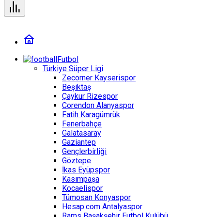
Futbol
Türkiye Süper Ligi
Zecorner Kayserispor
Beşiktaş
Çaykur Rizespor
Corendon Alanyaspor
Fatih Karagümrük
Fenerbahçe
Galatasaray
Gaziantep
Gençlerbirliği
Göztepe
İkas Eyüpspor
Kasımpaşa
Kocaelispor
Tümosan Konyaspor
Hesap.com Antalyaspor
Rams Başakşehir Futbol Kulübü