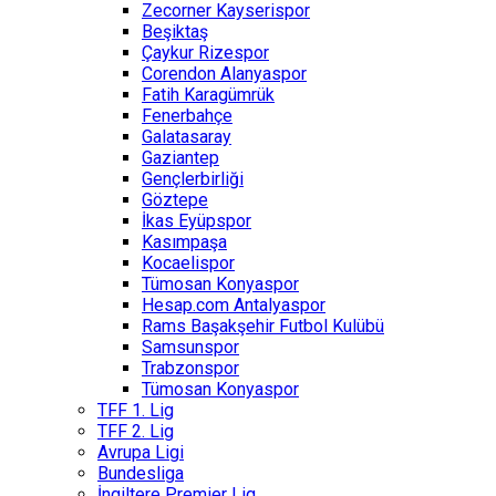
Zecorner Kayserispor
Beşiktaş
Çaykur Rizespor
Corendon Alanyaspor
Fatih Karagümrük
Fenerbahçe
Galatasaray
Gaziantep
Gençlerbirliği
Göztepe
İkas Eyüpspor
Kasımpaşa
Kocaelispor
Tümosan Konyaspor
Hesap.com Antalyaspor
Rams Başakşehir Futbol Kulübü
Samsunspor
Trabzonspor
Tümosan Konyaspor
TFF 1. Lig
TFF 2. Lig
Avrupa Ligi
Bundesliga
İngiltere Premier Lig