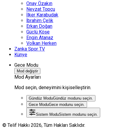
Onay Özakın
Nevzat Topçu
İlker Karabudak
İbrahim Çelik
Erkan Doğan
Güçlü Köşe
Engin Atanaz
Volkan Herken
Zanka Spor TV
Künye
Gece Modu
Mod değiştir
Mod Ayarları
Mod seçin, deneyimini kişiselleştirin.
Gündüz Modu
Gündüz modunu seçin.
Gece Modu
Gece modunu seçin.
Sistem Modu
Sistem modunu seçin.
© Telif Hakkı 2026, Tüm Hakları Saklıdır.