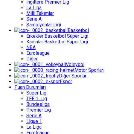
İngiltere Premier Lig
La Liga
Milli Takımlar
Serie A
Şampiyonlar Ligi
Basketbol
Erkekler Basketbol Süper Ligi
Kadınlar Basketbol Süper Ligi
NBA
Euroleague
Diğer
Voleybol
Motor Sporları
Diğer Sporlar
Espor
Puan Durumları
Süper Lig
TFF 1. Lig
Bundesliga
Premier Lig
Serie A
Ligue 1
La Liga
Euroleague