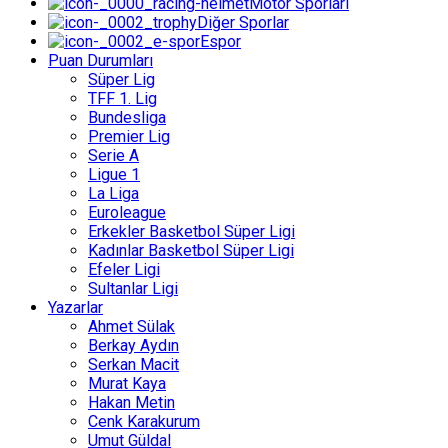
Motor Sporları
Diğer Sporlar
Espor
Puan Durumları
Süper Lig
TFF 1. Lig
Bundesliga
Premier Lig
Serie A
Ligue 1
La Liga
Euroleague
Erkekler Basketbol Süper Ligi
Kadınlar Basketbol Süper Ligi
Efeler Ligi
Sultanlar Ligi
Yazarlar
Ahmet Sülak
Berkay Aydın
Serkan Macit
Murat Kaya
Hakan Metin
Cenk Karakurum
Umut Güldal