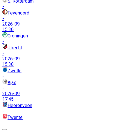
S. Rotterdam
-
Feyenoord
-
2026-09
15:30
Groningen
-
Utrecht
-
2026-09
15:30
Zwolle
-
Ajax
-
2026-09
17:45
Heerenveen
-
Twente
-