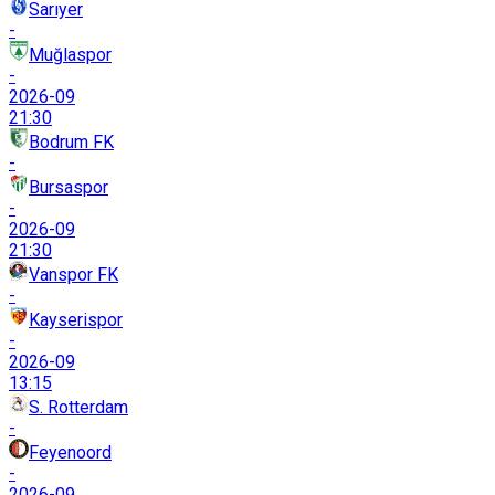
Sarıyer
-
Muğlaspor
-
2026-09
21:30
Bodrum FK
-
Bursaspor
-
2026-09
21:30
Vanspor FK
-
Kayserispor
-
2026-09
13:15
S. Rotterdam
-
Feyenoord
-
2026-09