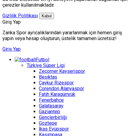
çerezler kullanılmaktadır.
Gizlilik Politikası
Kabul
Giriş Yap
Zanka Spor ayrıcalıklarından yararlanmak için hemen giriş
yapın veya hesap oluşturun, üstelik tamamen ücretsiz!
Giriş Yap
Futbol
Türkiye Süper Ligi
Zecorner Kayserispor
Beşiktaş
Çaykur Rizespor
Corendon Alanyaspor
Fatih Karagümrük
Fenerbahçe
Galatasaray
Gaziantep
Gençlerbirliği
Göztepe
İkas Eyüpspor
Kasımpaşa