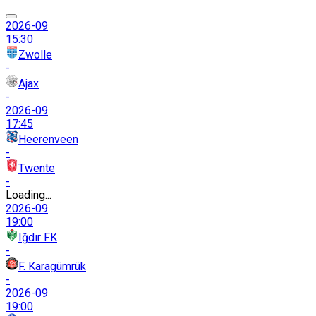
2026-09
15:30
Zwolle
-
Ajax
-
2026-09
17:45
Heerenveen
-
Twente
-
Loading...
2026-09
19:00
Iğdır FK
-
F. Karagümrük
-
2026-09
19:00