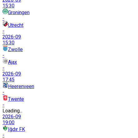
15:30
Groningen
-
Utrecht
-
2026-09
15:30
Zwolle
-
Ajax
-
2026-09
17:45
Heerenveen
-
Twente
-
Loading...
2026-09
19:00
Iğdır FK
-