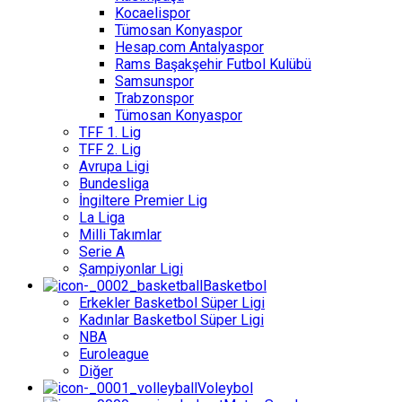
Kocaelispor
Tümosan Konyaspor
Hesap.com Antalyaspor
Rams Başakşehir Futbol Kulübü
Samsunspor
Trabzonspor
Tümosan Konyaspor
TFF 1. Lig
TFF 2. Lig
Avrupa Ligi
Bundesliga
İngiltere Premier Lig
La Liga
Milli Takımlar
Serie A
Şampiyonlar Ligi
Basketbol
Erkekler Basketbol Süper Ligi
Kadınlar Basketbol Süper Ligi
NBA
Euroleague
Diğer
Voleybol