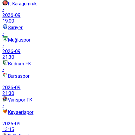
F. Karagümrük
-
2026-09
19:00
Sarıyer
-
Muğlaspor
-
2026-09
21:30
Bodrum FK
-
Bursaspor
-
2026-09
21:30
Vanspor FK
-
Kayserispor
-
2026-09
13:15