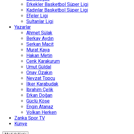
Erkekler Basketbol Süper Ligi
Kadınlar Basketbol Süper Ligi
Efeler Ligi
Sultanlar Ligi
Yazarlar
Ahmet Sülak
Berkay Aydın
Serkan Macit
Murat Kaya
Hakan Metin
Cenk Karakurum
Umut Güldal
Onay Özakın
Nevzat Topçu
İlker Karabudak
İbrahim Çelik
Erkan Doğan
Güçlü Köşe
Engin Atanaz
Volkan Herken
Zanka Spor TV
Künye