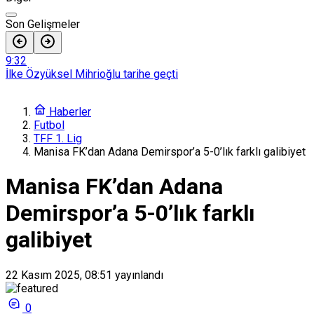
Son Gelişmeler
9:32
İlke Özyüksel Mihrioğlu tarihe geçti
9:21
Trabzonspor’da Salah etkisi: Kombine satışında tarihi rekor
Haberler
Futbol
8:35
TFF 1. Lig
Galatasaray’da taraftar tepkisi sonrası Abdullah Kavukcu
Manisa FK’dan Adana Demirspor’a 5-0’lık farklı galibiyet
sosyal medya hesabını kapattı
8:23
Manisa FK’dan Adana
Eintracht Frankfurt, Hull City’yi 2-0 mağlup etti
Demirspor’a 5-0’lık farklı
8:19
Arca Çorum FK, Markus Karlsbakk’ı kadrosuna kattı
galibiyet
22 Kasım 2025, 08:51
yayınlandı
0