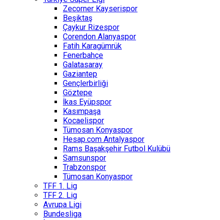
Zecorner Kayserispor
Beşiktaş
Çaykur Rizespor
Corendon Alanyaspor
Fatih Karagümrük
Fenerbahçe
Galatasaray
Gaziantep
Gençlerbirliği
Göztepe
İkas Eyüpspor
Kasımpaşa
Kocaelispor
Tümosan Konyaspor
Hesap.com Antalyaspor
Rams Başakşehir Futbol Kulübü
Samsunspor
Trabzonspor
Tümosan Konyaspor
TFF 1. Lig
TFF 2. Lig
Avrupa Ligi
Bundesliga