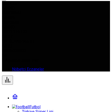
USD
42,97
%0.080
EURO
50,62
%0.030
GBP
58,03
%0.050
BIST
11.261,52
%0.37
GR. ALTIN
5.966,21
%0.22
BTC
0,000000
%0
9 Ağustos 2026, Paz
Nöbetçi Eczaneler
Futbol
Türkiye Süper Ligi