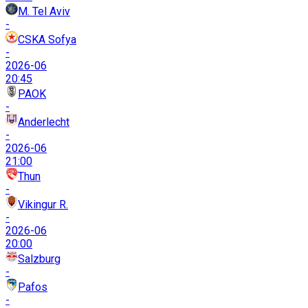
M. Tel Aviv
-
CSKA Sofya
-
2026-06
20:45
PAOK
-
Anderlecht
-
2026-06
21:00
Thun
-
Vikingur R.
-
2026-06
20:00
Salzburg
-
Pafos
-