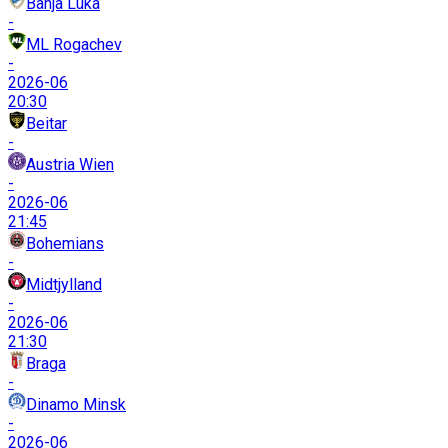
Banja Luka
-
ML Rogachev
-
2026-06
20:30
Beitar
-
Austria Wien
-
2026-06
21:45
Bohemians
-
Midtjylland
-
2026-06
21:30
Braga
-
Dinamo Minsk
-
2026-06