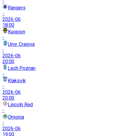
-
Rangers
-
2026-06
18:00
Kuopion
-
Univ. Craiova
-
2026-06
20:00
Lech Poznan
-
Klaksvik
-
2026-06
20:00
Lincoln Red
-
Omonia
-
2026-06
19:00