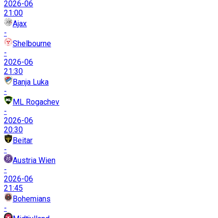
2026-06
21:00
Ajax
-
Shelbourne
-
2026-06
21:30
Banja Luka
-
ML Rogachev
-
2026-06
20:30
Beitar
-
Austria Wien
-
2026-06
21:45
Bohemians
-