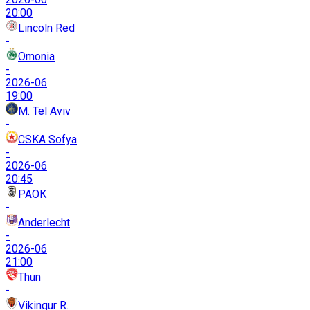
20:00
Lincoln Red
-
Omonia
-
2026-06
19:00
M. Tel Aviv
-
CSKA Sofya
-
2026-06
20:45
PAOK
-
Anderlecht
-
2026-06
21:00
Thun
-
Vikingur R.