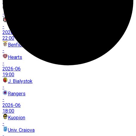
20:00
H. Kralove
-
Beşiktaş
-
2026-06
22:00
Benfica
-
Hearts
-
2026-06
19:00
J. Bialystok
-
Rangers
-
2026-06
18:00
Kuopion
-
Univ. Craiova
-