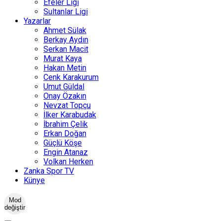
Efeler Ligi
Sultanlar Ligi
Yazarlar
Ahmet Sülak
Berkay Aydın
Serkan Macit
Murat Kaya
Hakan Metin
Cenk Karakurum
Umut Güldal
Onay Özakın
Nevzat Topçu
İlker Karabudak
İbrahim Çelik
Erkan Doğan
Güçlü Köşe
Engin Atanaz
Volkan Herken
Zanka Spor TV
Künye
Mod
değiştir