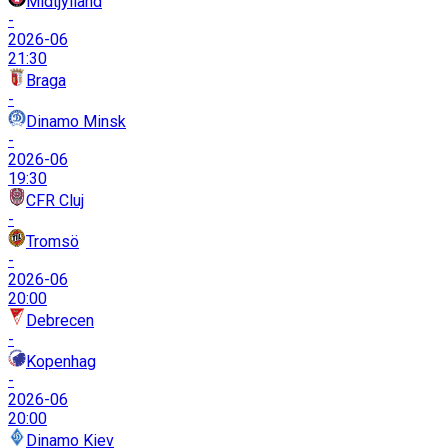
Midtjylland
-
2026-06
21:30
Braga
-
Dinamo Minsk
-
2026-06
19:30
CFR Cluj
-
Tromsö
-
2026-06
20:00
Debrecen
-
Kopenhag
-
2026-06
20:00
Dinamo Kiev