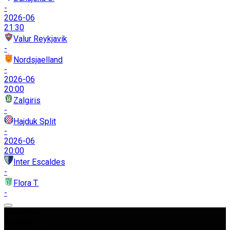
-
2026-06
21:30
Valur Reykjavik
-
Nordsjaelland
-
2026-06
20:00
Zalgiris
-
Hajduk Split
-
2026-06
20:00
Inter Escaldes
-
Flora T.
-
USD
42,97
%0.080