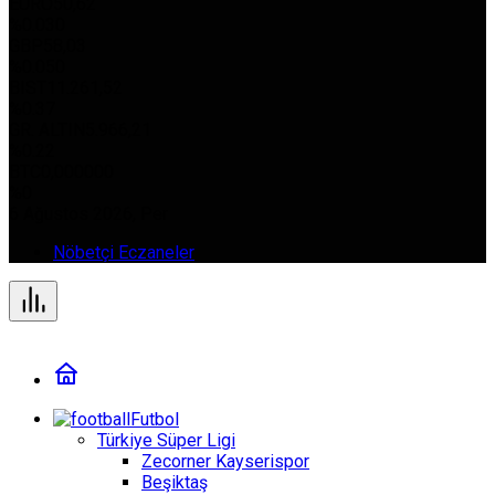
EURO
50,62
%0.030
GBP
58,03
%0.050
BIST
11.261,52
%0.37
GR. ALTIN
5.966,21
%0.22
BTC
0,000000
%0
6 Ağustos 2026, Per
Nöbetçi Eczaneler
Futbol
Türkiye Süper Ligi
Zecorner Kayserispor
Beşiktaş