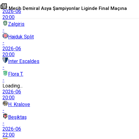
Merih Demiral Asya Şampiyonlar Liginde Final Maçına
2026-06
20:00
Zalgiris
Çıkıyor
-
Hajduk Split
-
+
-
0
2026-06
20:00
Inter Escaldes
-
Flora T.
-
Loading...
2026-06
20:00
H. Kralove
-
Beşiktaş
-
2026-06
22:00