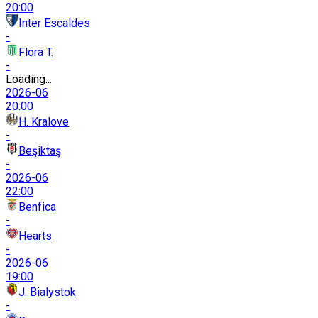
20:00
Inter Escaldes
-
Flora T.
-
Loading...
2026-06
20:00
H. Kralove
-
Beşiktaş
-
2026-06
22:00
Benfica
-
Hearts
-
2026-06
19:00
J. Bialystok
-