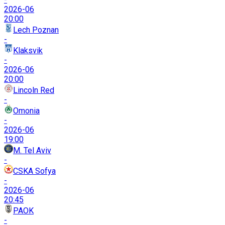
2026-06
20:00
Lech Poznan
-
Klaksvik
-
2026-06
20:00
Lincoln Red
-
Omonia
-
2026-06
19:00
M. Tel Aviv
-
CSKA Sofya
-
2026-06
20:45
PAOK
-