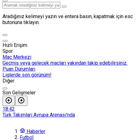
Aradığınız kelimeyi yazın ve entera basın, kapatmak için esc
butonuna tıklayın.
Hızlı Erişim
Spor
Maç Merkezi
Geçmiş veya gelecek maçları yakından takip edebilirsiniz.
Puan Durumları
Liglerde son görünüm!
Diğer
Son Gelişmeler
18:42
Türk Takımları Avrupa Arenası’nda
17:41
Beşiktaş’ın Hradec Kralove maçı kamp kadrosu açıklandı
Haberler
17:36
Futbol
Salah heyecanı Trabzon’u sardı! Taraftar mağazalara akın etti