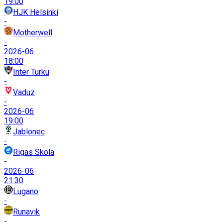
19:00
HJK Helsinki
-
Motherwell
-
2026-06
18:00
Inter Turku
-
Vaduz
-
2026-06
19:00
Jablonec
-
Rigas Skola
-
2026-06
21:30
Lugano
-
Runavik
-