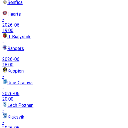
Benfica
-
Hearts
-
2026-06
19:00
J. Bialystok
-
Rangers
-
2026-06
18:00
Kuopion
-
Univ. Craiova
-
2026-06
20:00
Lech Poznan
-
Klaksvik
-
2026-06