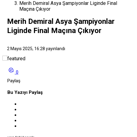
Merih Demiral Asya Şampiyonlar Liginde Final
8:13
Maçına Çıkıyor
Erzurumspor FK ile Alanyaspor yenişemedi
18:48
Merih Demiral Asya Şampiyonlar
Nübel: Ne kadar büyük bir kulübe geldiğimizin farkındayız
Liginde Final Maçına Çıkıyor
2 Mayıs 2025, 16:28
yayınlandı
0
Paylaş
Bu Yazıyı Paylaş