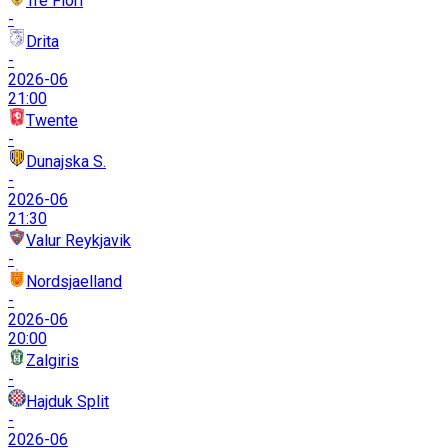
Tre Fiori
-
Drita
-
2026-06
21:00
Twente
-
Dunajska S.
-
2026-06
21:30
Valur Reykjavik
-
Nordsjaelland
-
2026-06
20:00
Zalgiris
-
Hajduk Split
-
2026-06