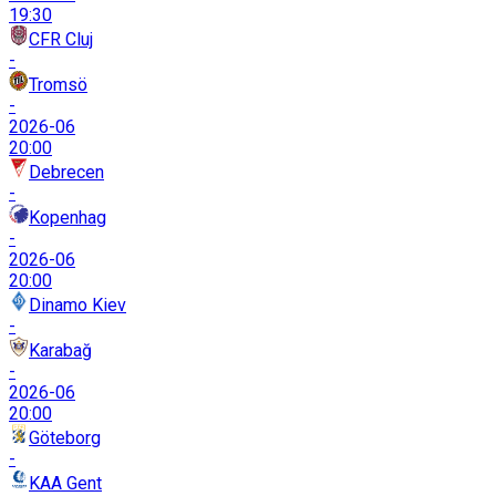
19:30
CFR Cluj
-
Tromsö
-
2026-06
20:00
Debrecen
-
Kopenhag
-
2026-06
20:00
Dinamo Kiev
-
Karabağ
-
2026-06
20:00
Göteborg
-
KAA Gent