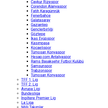
Çaykur Rizespor
Corendon Alanyaspor
Fatih Karagümrük
Fenerbahçe
Galatasaray
Gaziantep
Gençlerbirliği
Göztepe
İkas Eyüpspor
Kasımpaşa
Kocaelispor
Tümosan Konyaspor
Hesap.com Antalyaspor
Rams Başakşehir Futbol Kulübü
Samsunspor
Trabzonspor
Tümosan Konyaspor
TFF 1. Lig
TFF 2. Lig
Avrupa Ligi
Bundesliga
İngiltere Premier Lig
La Liga
Milli Takımlar