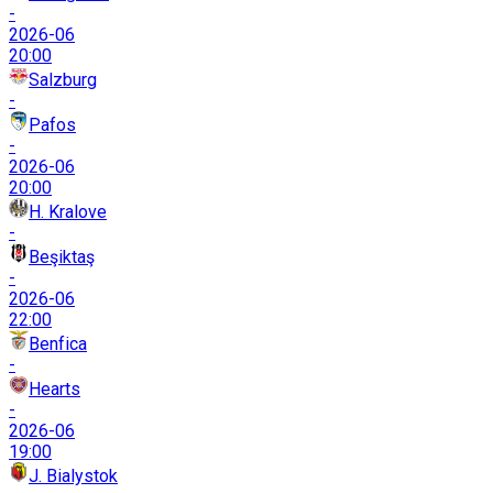
-
2026-06
20:00
Salzburg
-
Pafos
-
2026-06
20:00
H. Kralove
-
Beşiktaş
-
2026-06
22:00
Benfica
-
Hearts
-
2026-06
19:00
J. Bialystok