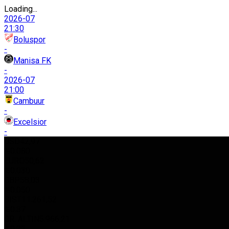
Loading...
2026-07
21:30
Boluspor
-
Manisa FK
-
2026-07
21:00
Cambuur
-
Excelsior
-
USD
42,97
%0.080
EURO
50,62
%0.030
GBP
58,03
%0.050
BIST
11.261,52
%0.37
GR. ALTIN
5.966,21
%0.22