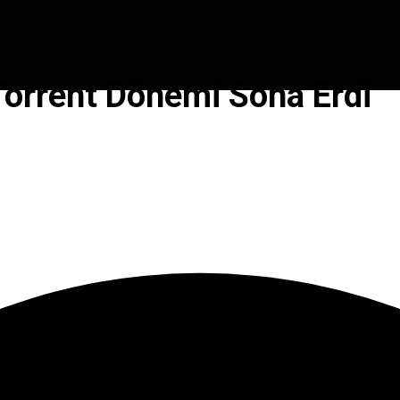
orrent Dönemi Sona Erdi
smen Açıklandı