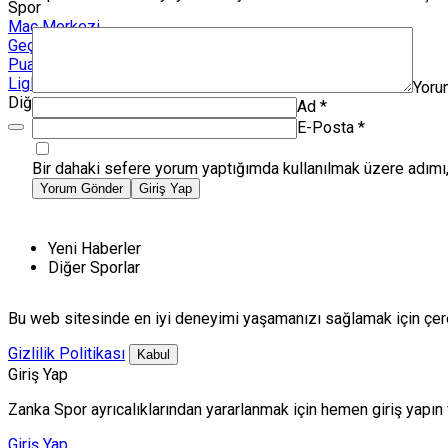
Spor
Maç Merkezi
Geçmiş veya gelecek maçları yakından takip edebilirsiniz.
Puan Durumları
Liglerde son görünüm!
Yoru
Diğer
Ad
*
E-Posta
*
Bir dahaki sefere yorum yaptığımda kullanılmak üzere adımı,
Yorum Gönder
Giriş Yap
Yeni Haberler
Diğer Sporlar
Bu web sitesinde en iyi deneyimi yaşamanızı sağlamak için çere
Gizlilik Politikası
Kabul
Giriş Yap
Zanka Spor ayrıcalıklarından yararlanmak için hemen giriş yapın
Giriş Yap