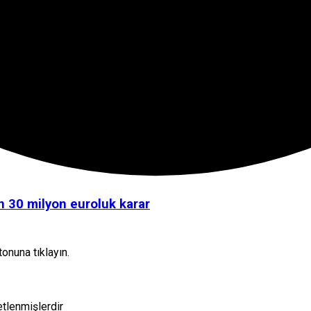
oş döndü.
ssiz Kahraman”a Yeni Ödül
usal açıklamalar
n 30 milyon euroluk karar
onuna tıklayın.
etlenmişlerdir