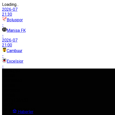
Loading...
2026-07
21:30
Boluspor
-
Manisa FK
-
2026-07
21:00
Cambuur
-
Excelsior
-
USD
42,97
%0.080
EURO
50,62
%0.030
GBP
58,03
%0.050
BIST
11.261,52
%0.37
GR. ALTIN
5.966,21
Haberler
%0.22