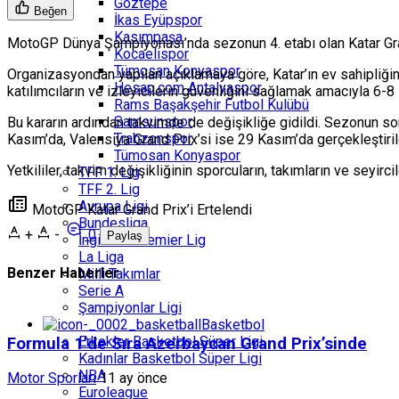
Göztepe
Beğen
İkas Eyüpspor
Kasımpaşa
MotoGP Dünya Şampiyonası’nda sezonun 4. etabı olan Katar Gran
Kocaelispor
Tümosan Konyaspor
Organizasyondan yapılan açıklamaya göre, Katar’ın ev sahipliği
Hesap.com Antalyaspor
katılımcıların ve izleyicilerin güvenliğini sağlamak amacıyla 6-8 
Rams Başakşehir Futbol Kulübü
Samsunspor
Bu kararın ardından takvimde de değişikliğe gidildi. Sezonun son
Trabzonspor
Kasım’da, Valensiya Grand Prix’si ise 29 Kasım’da gerçekleştiri
Tümosan Konyaspor
Yetkililer, takvim değişikliğinin sporcuların, takımların ve seyircil
TFF 1. Lig
TFF 2. Lig
Avrupa Ligi
MotoGP Katar Grand Prix’i Ertelendi
Bundesliga
+
-
0
Paylaş
İngiltere Premier Lig
La Liga
Benzer Haberler
Milli Takımlar
Serie A
Şampiyonlar Ligi
Basketbol
Erkekler Basketbol Süper Ligi
Formula 1’de Sıra Azerbaycan Grand Prix’sinde
Kadınlar Basketbol Süper Ligi
NBA
Motor Sporları
11 ay önce
Euroleague