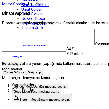
Hakan Metin
Motor Sporları
1 yıl önce
Cenk Karakurum
Umut Güldal
Bir Cevap Yaz
Onay Özakın
Nevzat Topçu
E-posta adresiniz yayınlanmayacak.
Gerekli alanlar
*
ile işaretl
İlker Karabudak
İbrahim Çelik
Erkan Doğan
Güçlü Köşe
Engin Atanaz
Yorumu
Volkan Herken
Ad
*
Zanka Spor TV
E-Posta
*
Künye
Bir dahaki sefere yorum yaptığımda kullanılmak üzere adımı, e-
Mod değiştir
Mod Ayarları
Yorum Gönder
Giriş Yap
Mod seçin, deneyimini kişiselleştirin.
Yeni Haberler
Gündüz Modu
Gündüz modunu seçin.
Diğer Sporlar
Gece Modu
Gece modunu seçin.
Sistem Modu
Sistem modunu seçin.