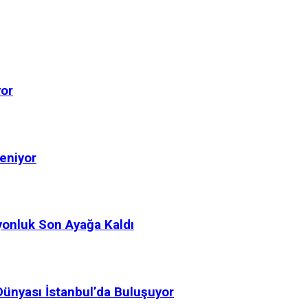
yor
eniyor
yonluk Son Ayağa Kaldı
ünyası İstanbul’da Buluşuyor