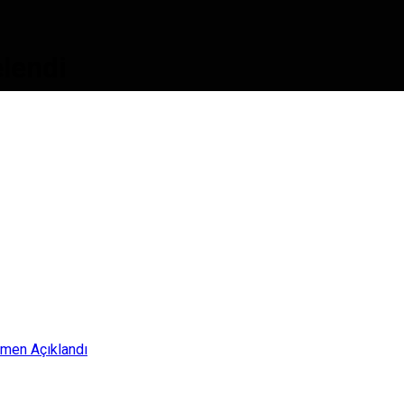
elendi
smen Açıklandı