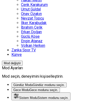
Hakan Metin
Cenk Karakurum
Umut Güldal
Onay Özakın
Nevzat Topçu
İlker Karabudak
İbrahim Çelik
Erkan Doğan
Güçlü Köşe
Engin Atanaz
Volkan Herken
Zanka Spor TV
Künye
Mod değiştir
Mod Ayarları
Mod seçin, deneyimini kişiselleştirin.
Gündüz Modu
Gündüz modunu seçin.
Gece Modu
Gece modunu seçin.
Sistem Modu
Sistem modunu seçin.