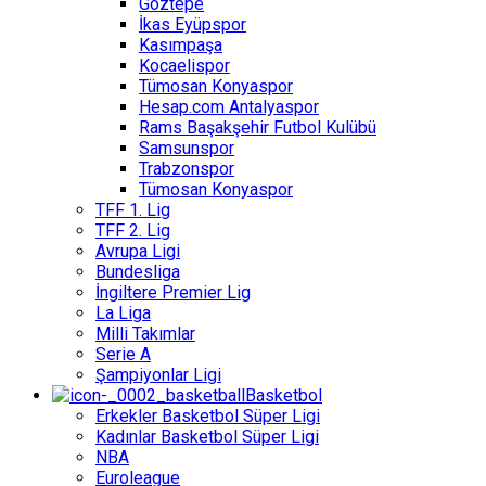
Göztepe
İkas Eyüpspor
Kasımpaşa
Kocaelispor
Tümosan Konyaspor
Hesap.com Antalyaspor
Rams Başakşehir Futbol Kulübü
Samsunspor
Trabzonspor
Tümosan Konyaspor
TFF 1. Lig
TFF 2. Lig
Avrupa Ligi
Bundesliga
İngiltere Premier Lig
La Liga
Milli Takımlar
Serie A
Şampiyonlar Ligi
Basketbol
Erkekler Basketbol Süper Ligi
Kadınlar Basketbol Süper Ligi
NBA
Euroleague