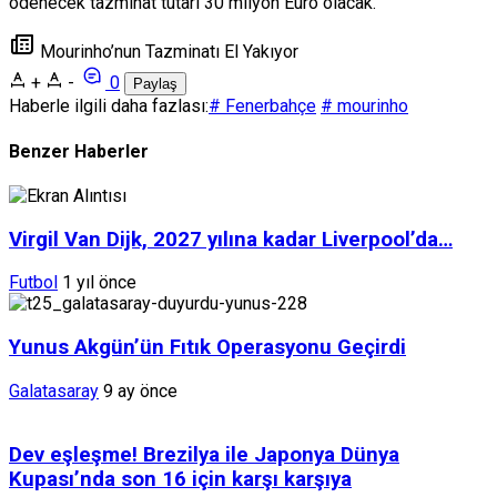
ödenecek tazminat tutarı 30 milyon Euro olacak.
Mourinho’nun Tazminatı El Yakıyor
+
-
0
Paylaş
Haberle ilgili daha fazlası:
# Fenerbahçe
# mourinho
Benzer Haberler
Virgil Van Dijk, 2027 yılına kadar Liverpool’da…
Futbol
1 yıl önce
Yunus Akgün’ün Fıtık Operasyonu Geçirdi
Galatasaray
9 ay önce
Dev eşleşme! Brezilya ile Japonya Dünya
Kupası’nda son 16 için karşı karşıya