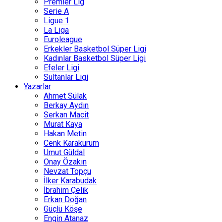
Premier Lig
Serie A
Ligue 1
La Liga
Euroleague
Erkekler Basketbol Süper Ligi
Kadınlar Basketbol Süper Ligi
Efeler Ligi
Sultanlar Ligi
Yazarlar
Ahmet Sülak
Berkay Aydın
Serkan Macit
Murat Kaya
Hakan Metin
Cenk Karakurum
Umut Güldal
Onay Özakın
Nevzat Topçu
İlker Karabudak
İbrahim Çelik
Erkan Doğan
Güçlü Köşe
Engin Atanaz