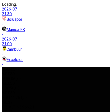
Loading...
2026-07
21:30
Boluspor
-
Manisa FK
-
2026-07
21:00
Cambuur
-
Excelsior
-
USD
42,97
%0.080
EURO
50,62
%0.030
GBP
58,03
%0.050
BIST
11.261,52
%0.37
GR. ALTIN
5.966,21
%0.22