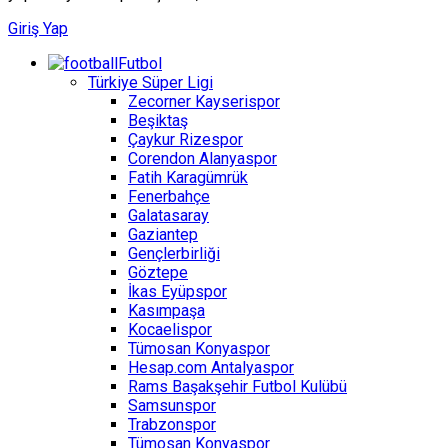
Giriş Yap
Futbol
Türkiye Süper Ligi
Zecorner Kayserispor
Beşiktaş
Çaykur Rizespor
Corendon Alanyaspor
Fatih Karagümrük
Fenerbahçe
Galatasaray
Gaziantep
Gençlerbirliği
Göztepe
İkas Eyüpspor
Kasımpaşa
Kocaelispor
Tümosan Konyaspor
Hesap.com Antalyaspor
Rams Başakşehir Futbol Kulübü
Samsunspor
Trabzonspor
Tümosan Konyaspor