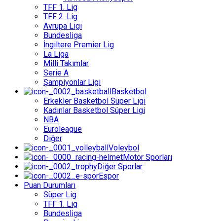
TFF 1. Lig
TFF 2. Lig
Avrupa Ligi
Bundesliga
İngiltere Premier Lig
La Liga
Milli Takımlar
Serie A
Şampiyonlar Ligi
Basketbol
Erkekler Basketbol Süper Ligi
Kadınlar Basketbol Süper Ligi
NBA
Euroleague
Diğer
Voleybol
Motor Sporları
Diğer Sporlar
Espor
Puan Durumları
Süper Lig
TFF 1. Lig
Bundesliga