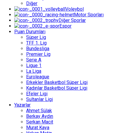
Diğer
Voleybol
Motor Sporları
Diğer Sporlar
Espor
Puan Durumları
Süper Lig
TFF 1. Lig
Bundesliga
Premier Lig
Serie A
Ligue 1
La Liga
Euroleague
Erkekler Basketbol Süper Ligi
Kadınlar Basketbol Süper Ligi
Efeler Ligi
Sultanlar Ligi
Yazarlar
Ahmet Sülak
Berkay Aydın
Serkan Macit
Murat Kaya