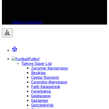
BTC
0,000000
%0
7 Ağustos 2026, Cum
Nöbetçi Eczaneler
Futbol
Türkiye Süper Ligi
Zecorner Kayserispor
Beşiktaş
Çaykur Rizespor
Corendon Alanyaspor
Fatih Karagümrük
Fenerbahçe
Galatasaray
Gaziantep
Gençlerbirliği