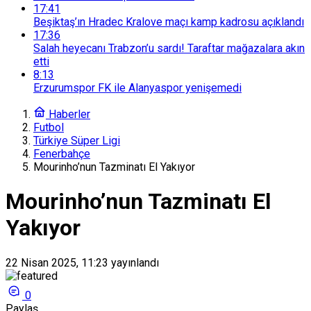
17:41
Beşiktaş’ın Hradec Kralove maçı kamp kadrosu açıklandı
17:36
Salah heyecanı Trabzon’u sardı! Taraftar mağazalara akın
etti
8:13
Erzurumspor FK ile Alanyaspor yenişemedi
Haberler
Futbol
Türkiye Süper Ligi
Fenerbahçe
Mourinho’nun Tazminatı El Yakıyor
Mourinho’nun Tazminatı El
Yakıyor
22 Nisan 2025, 11:23
yayınlandı
0
Paylaş