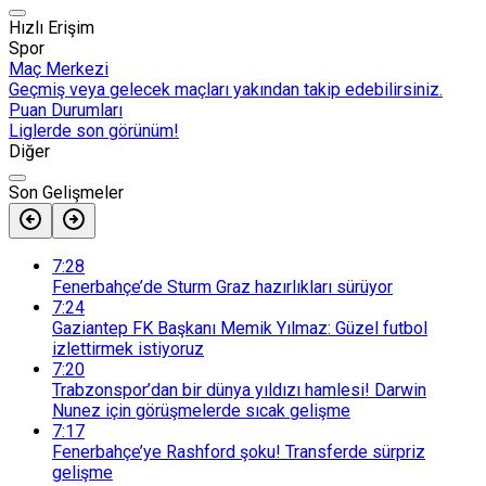
Hızlı Erişim
Spor
Maç Merkezi
Geçmiş veya gelecek maçları yakından takip edebilirsiniz.
Puan Durumları
Liglerde son görünüm!
Diğer
Son Gelişmeler
7:28
Fenerbahçe’de Sturm Graz hazırlıkları sürüyor
7:24
Gaziantep FK Başkanı Memik Yılmaz: Güzel futbol
izlettirmek istiyoruz
7:20
Trabzonspor’dan bir dünya yıldızı hamlesi! Darwin
Nunez için görüşmelerde sıcak gelişme
7:17
Fenerbahçe’ye Rashford şoku! Transferde sürpriz
gelişme