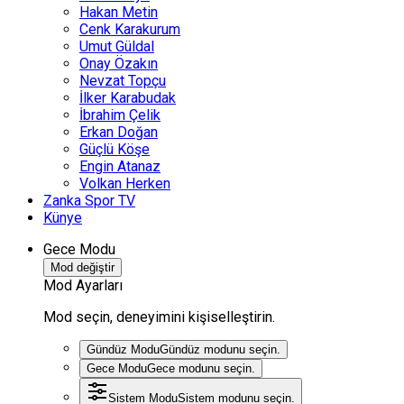
Hakan Metin
Cenk Karakurum
Umut Güldal
Onay Özakın
Nevzat Topçu
İlker Karabudak
İbrahim Çelik
Erkan Doğan
Güçlü Köşe
Engin Atanaz
Volkan Herken
Zanka Spor TV
Künye
Gece Modu
Mod değiştir
Mod Ayarları
Mod seçin, deneyimini kişiselleştirin.
Gündüz Modu
Gündüz modunu seçin.
Gece Modu
Gece modunu seçin.
Sistem Modu
Sistem modunu seçin.