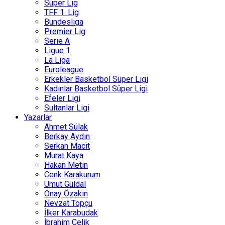
Süper Lig
TFF 1. Lig
Bundesliga
Premier Lig
Serie A
Ligue 1
La Liga
Euroleague
Erkekler Basketbol Süper Ligi
Kadınlar Basketbol Süper Ligi
Efeler Ligi
Sultanlar Ligi
Yazarlar
Ahmet Sülak
Berkay Aydın
Serkan Macit
Murat Kaya
Hakan Metin
Cenk Karakurum
Umut Güldal
Onay Özakın
Nevzat Topçu
İlker Karabudak
İbrahim Çelik