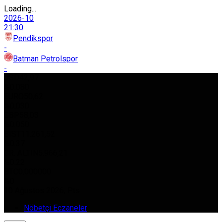
Loading...
2026-10
21:30
Pendikspor
-
Batman Petrolspor
-
USD
42,97
%0.080
EURO
50,62
%0.030
GBP
58,03
%0.050
BIST
11.261,52
%0.37
GR. ALTIN
5.966,21
%0.22
BTC
0,000000
%0
10 Ağustos 2026, Pts
Nöbetçi Eczaneler