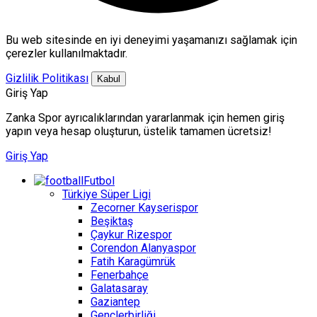
Bu web sitesinde en iyi deneyimi yaşamanızı sağlamak için
çerezler kullanılmaktadır.
Gizlilik Politikası
Kabul
Giriş Yap
Zanka Spor ayrıcalıklarından yararlanmak için hemen giriş
yapın veya hesap oluşturun, üstelik tamamen ücretsiz!
Giriş Yap
Futbol
Türkiye Süper Ligi
Zecorner Kayserispor
Beşiktaş
Çaykur Rizespor
Corendon Alanyaspor
Fatih Karagümrük
Fenerbahçe
Galatasaray
Gaziantep
Gençlerbirliği