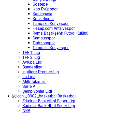
Göztepe
İkas Eyüpspor
Kasımpaşa
Kocaelispor
Tümosan Konyaspor
Hesap.com Antalyaspor
Rams Başakşehir Futbol Kulübü
Samsunspor
Trabzonspor
Tümosan Konyaspor
TFF 1. Lig
TFF 2. Lig
Avrupa Ligi
Bundesliga
İngiltere Premier Lig
La Liga
Milli Takımlar
Serie A
Şampiyonlar Ligi
Basketbol
Erkekler Basketbol Süper Ligi
Kadınlar Basketbol Süper Ligi
NBA