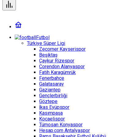
Futbol
Türkiye Süper Ligi
Zecorner Kayserispor
Beşiktaş
Çaykur Rizespor
Corendon Alanyaspor
Fatih Karagümrük
Fenerbahçe
Galatasaray
Gaziantep
Gençlerbirliği
Göztepe
İkas Eyüpspor
Kasımpaşa
Kocaelispor
Tümosan Konyaspor
Hesap.com Antalyaspor
Rams Başakşehir Futbol Kulübü