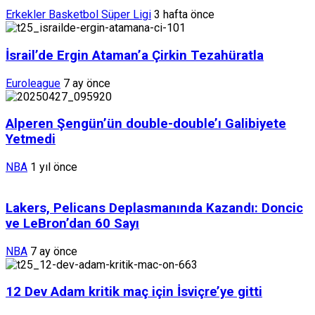
Erkekler Basketbol Süper Ligi
3 hafta önce
İsrail’de Ergin Ataman’a Çirkin Tezahüratla
Euroleague
7 ay önce
Alperen Şengün’ün double-double’ı Galibiyete
Yetmedi
NBA
1 yıl önce
Lakers, Pelicans Deplasmanında Kazandı: Doncic
ve LeBron’dan 60 Sayı
NBA
7 ay önce
12 Dev Adam kritik maç için İsviçre’ye gitti