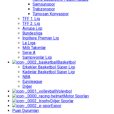
Samsunspor
Trabzonspor
Tümosan Konyaspor
TFF 1. Lig
TFF 2. Lig
Avrupa Ligi
Bundesliga
İngiltere Premier Lig
La Liga
Milli Takımlar
Serie A
Şampiyonlar Ligi
Basketbol
Erkekler Basketbol Süper Ligi
Kadınlar Basketbol Süper Ligi
NBA
Euroleague
Diğer
Voleybol
Motor Sporları
Diğer Sporlar
Espor
Puan Durumları