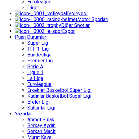
Euroleague
Diğer
Voleybol
Motor Sporları
Diğer Sporlar
Espor
Puan Durumları
Süper Lig
TFF 1. Lig
Bundesliga
Premier Lig
Serie A
Ligue 1
La Liga
Euroleague
Erkekler Basketbol Süper Ligi
Kadınlar Basketbol Süper Ligi
Efeler Ligi
Sultanlar Ligi
Yazarlar
Ahmet Sülak
Berkay Aydın
Serkan Macit
Murat Kaya