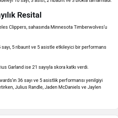
eleyi 10 sayı, 3 asist, 2 ribaunt ve 3 blokla tamamladı.
ılık Resital
les Clippers
, sahasında
Minnesota Timberwolves
’u
5 sayı, 5 ribaunt ve 5 asistle etkileyici bir performans
rius Garland
ise 21 sayıyla skora katkı verdi.
wards
’ın 36 sayı ve 5 asistlik performansı yenilgiyi
etirken,
Julius Randle
,
Jaden McDaniels
ve
Jaylen