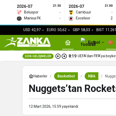
2026-07
21:30
2026-07
21:00
Boluspor
-
Cambuur
-
Manisa FK
-
Excelsior
2
USD
42,97
EURO
50,62
GBP
58,03
BIST
11.261
Futbol
8:19
UEFA’dan FIFA’ya boyko
SON GELIŞMELER
Haberler
Basketbol
NBA
Nugget
Nuggets’tan Rockets
12 Mart 2026, 15:59
yayınlandı