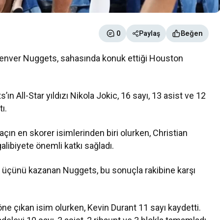
Beğen
0
Paylaş
enver Nuggets
, sahasında konuk ettiği
Houston
ın All-Star yıldızı
Nikola Jokic
, 16 sayı, 13 asist ve 12
ı.
çın en skorer isimlerinden biri olurken,
Christian
alibiyete önemli katkı sağladı.
n üçünü kazanan Nuggets, bu sonuçla rakibine karşı
öne çıkan isim olurken,
Kevin Durant
11 sayı kaydetti.