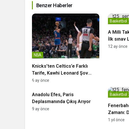
Benzer Haberler
Basketbol
A Milli T
İlk sınav
12 ay önce
NBA
Knicks’ten Celtics’e Farklı
Tarife, Kawhi Leonard Şov
Yaptı
6 ay önce
Euroleague
Anadolu Efes, Paris
Basketbol
Deplasmanında Çıkış Arıyor
Fenerbah
9 ay önce
Zamanı: D
Yollar Ayrı
1 yıl önce