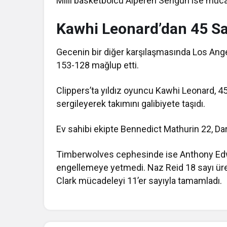
Milli basketbolcu
Alperen Sengun
ise mücad
Kawhi Leonard’dan 45 Say
Gecenin bir diğer karşılaşmasında
Los Ange
153-128 mağlup etti.
Clippers’ta yıldız oyuncu
Kawhi Leonard
, 4
sergileyerek takımını galibiyete taşıdı.
Ev sahibi ekipte
Bennedict Mathurin
22,
Da
Timberwolves cephesinde ise
Anthony Ed
engellemeye yetmedi.
Naz Reid
18 sayı ür
Clark
mücadeleyi 11’er sayıyla tamamladı.