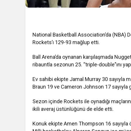
National Basketball Association
’da (NBA)
D
Rockets
’ı 129-93 mağlup etti.
Ball Arena
’da oynanan karşılaşmada Nuggets’
ribauntla sezonun 25. “triple-double”ını yapt
Ev sahibi ekipte
Jamal Murray
30 sayıyla ma
Braun
19 ve
Cameron Johnson
17 sayıyla g
Sezon içinde Rockets ile oynadığı maçları
ikili averaj üstünlüğünü de elde etti.
Konuk ekipte
Amen Thompson
16 sayıyla 