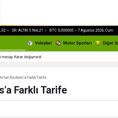
,52
GR. ALTIN
5.966,21
BTC
0,000000
7 Ağustos 2026, Cum
Basketbol
Voleybol
Motor Sporları
Diğer S
t mesajı: Karar değişmedi
s’tan Rockets’a Farklı Tarife
’a Farklı Tarife