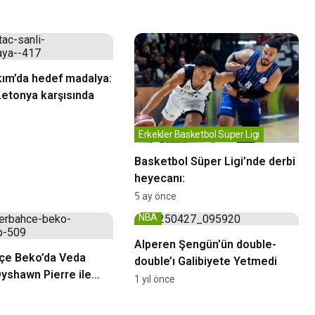
akım’da hedef madalya:
 Letonya karşısında
Erkekler Basketbol Süper Ligi
Basketbol Süper Ligi’nde derbi
heyecanı:
5 ay önce
NBA
Alperen Şengün’ün double-
çe Beko’da Veda
double’ı Galibiyete Yetmedi
yshawn Pierre ile
1 yıl önce
ldı