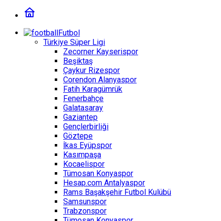
Futbol
Türkiye Süper Ligi
Zecorner Kayserispor
Beşiktaş
Çaykur Rizespor
Corendon Alanyaspor
Fatih Karagümrük
Fenerbahçe
Galatasaray
Gaziantep
Gençlerbirliği
Göztepe
İkas Eyüpspor
Kasımpaşa
Kocaelispor
Tümosan Konyaspor
Hesap.com Antalyaspor
Rams Başakşehir Futbol Kulübü
Samsunspor
Trabzonspor
Tümosan Konyaspor