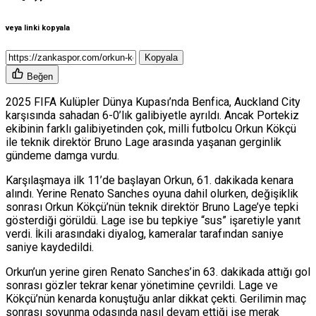
veya linki kopyala
Kopyala
Beğen
2025 FIFA Kulüpler Dünya Kupası’nda Benfica, Auckland City
karşısında sahadan 6-0’lık galibiyetle ayrıldı. Ancak Portekiz
ekibinin farklı galibiyetinden çok, milli futbolcu Orkun Kökçü
ile teknik direktör Bruno Lage arasında yaşanan gerginlik
gündeme damga vurdu.
Karşılaşmaya ilk 11’de başlayan Orkun, 61. dakikada kenara
alındı. Yerine Renato Sanches oyuna dahil olurken, değişiklik
sonrası Orkun Kökçü’nün teknik direktör Bruno Lage’ye tepki
gösterdiği görüldü. Lage ise bu tepkiye “sus” işaretiyle yanıt
verdi. İkili arasındaki diyalog, kameralar tarafından saniye
saniye kaydedildi.
Orkun’un yerine giren Renato Sanches’in 63. dakikada attığı gol
sonrası gözler tekrar kenar yönetimine çevrildi. Lage ve
Kökçü’nün kenarda konuştuğu anlar dikkat çekti. Gerilimin maç
sonrası soyunma odasında nasıl devam ettiği ise merak