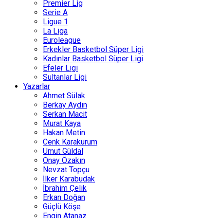
Premier Lig
Serie A
Ligue 1
La Liga
Euroleague
Erkekler Basketbol Süper Ligi
Kadınlar Basketbol Süper Ligi
Efeler Ligi
Sultanlar Ligi
Yazarlar
Ahmet Sülak
Berkay Aydın
Serkan Macit
Murat Kaya
Hakan Metin
Cenk Karakurum
Umut Güldal
Onay Özakın
Nevzat Topçu
İlker Karabudak
İbrahim Çelik
Erkan Doğan
Güçlü Köşe
Engin Atanaz