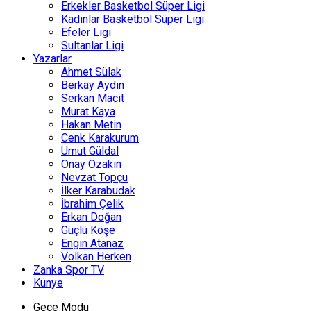
Erkekler Basketbol Süper Ligi
Kadınlar Basketbol Süper Ligi
Efeler Ligi
Sultanlar Ligi
Yazarlar
Ahmet Sülak
Berkay Aydın
Serkan Macit
Murat Kaya
Hakan Metin
Cenk Karakurum
Umut Güldal
Onay Özakın
Nevzat Topçu
İlker Karabudak
İbrahim Çelik
Erkan Doğan
Güçlü Köşe
Engin Atanaz
Volkan Herken
Zanka Spor TV
Künye
Gece Modu