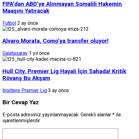
FIFA’dan ABD’ye Alınmayan Somalili Hakemin
Maaşını Yatıracak
Futbol
2 ay önce
Alvaro Morata, Como’ya transfer oluyor!
Galatasaray
1 yıl önce
Hull City, Premier Lig Hayali İçin Sahada! Kritik
Rövanş Bu Akşam
İngiltere Premier Lig
3 ay önce
Bir Cevap Yaz
E-posta adresiniz yayınlanmayacak.
Gerekli alanlar
*
ile
işaretlenmişlerdir