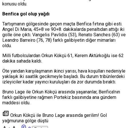
konusu oldu.
Benfica gol olup yağdı
Tartışmanın gölgesinde geçen maçta Benfica fırtına gibi esti.
Angel Di Maria, 45+8 ve 90+8. dakikalarda penaltıdan attığı iki
golle öne çıktı. Vangelis Pavlidis (53), Renato Sanches (63) ve
Leandro Barreiro (76, 78) farklı galibiyetin diğer mimarları
oldu.
Milli futbolculardan Orkun Kökçü 61, Kerem Aktürkoğlu ise 62
dakika sahada kaldı.
Öte yandan karşılaşmanın ikinci yarısı, hava koşulları nedeniyle
yaklaşık iki saatlik gecikmeyle başladı. Bu durum tribünlerdeki
izleyiciler kadar yayıncı kuruluşları da zor durumda bıraktı.
Bruno Lage ile Orkun Kökçü arasında yaşananlar, Benfica’nın
farklı galibiyetine rağmen Portekiz basınında ana gündem
maddesi oldu.
Orkun Kökçü ile Bruno Lage arasında gerilim! Gol
yağmuruna gölge düştü