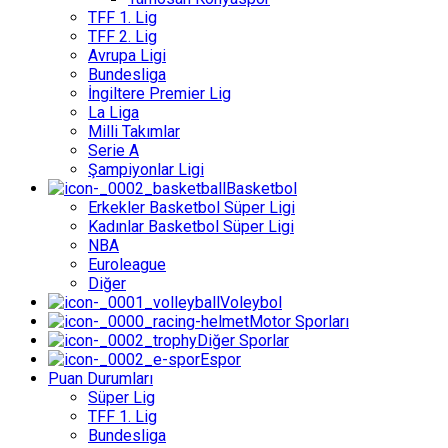
TFF 1. Lig
TFF 2. Lig
Avrupa Ligi
Bundesliga
İngiltere Premier Lig
La Liga
Milli Takımlar
Serie A
Şampiyonlar Ligi
Basketbol
Erkekler Basketbol Süper Ligi
Kadınlar Basketbol Süper Ligi
NBA
Euroleague
Diğer
Voleybol
Motor Sporları
Diğer Sporlar
Espor
Puan Durumları
Süper Lig
TFF 1. Lig
Bundesliga