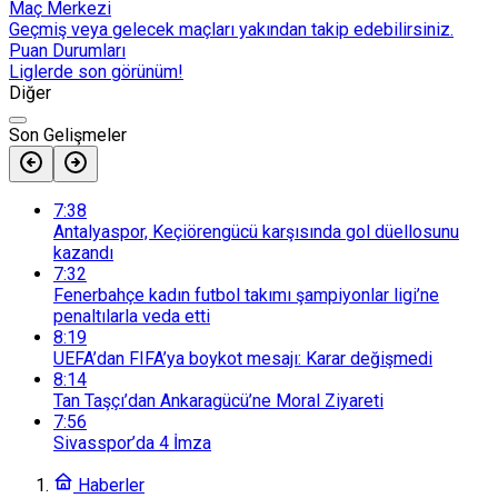
Maç Merkezi
Geçmiş veya gelecek maçları yakından takip edebilirsiniz.
Puan Durumları
Liglerde son görünüm!
Diğer
Son Gelişmeler
7:38
Antalyaspor, Keçiörengücü karşısında gol düellosunu
kazandı
7:32
Fenerbahçe kadın futbol takımı şampiyonlar ligi’ne
penaltılarla veda etti
8:19
UEFA’dan FIFA’ya boykot mesajı: Karar değişmedi
8:14
Tan Taşçı’dan Ankaragücü’ne Moral Ziyareti
7:56
Sivasspor’da 4 İmza
Haberler