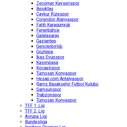
Zecorner Kayserispor
Beşiktaş
Çaykur Rizespor
Corendon Alanyaspor
Fatih Karagümrük
Fenerbahçe
Galatasaray
Gaziantep
Gençlerbirliği
Göztepe
İkas Eyüpspor
Kasımpaşa
Kocaelispor
Tümosan Konyaspor
Hesap.com Antalyaspor
Rams Başakşehir Futbol Kulübü
Samsunspor
Trabzonspor
Tümosan Konyaspor
TFF 1. Lig
TFF 2. Lig
Avrupa Ligi
Bundesliga