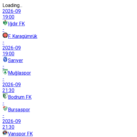
Loading...
2026-09
19:00
Iğdır FK
-
F. Karagümrük
-
2026-09
19:00
Sarıyer
-
Muğlaspor
-
2026-09
21:30
Bodrum FK
-
Bursaspor
-
2026-09
21:30
Vanspor FK