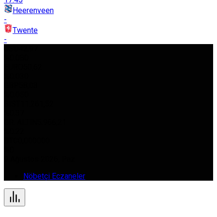
Heerenveen
-
Twente
-
USD
42,97
%0.080
EURO
50,62
%0.030
GBP
58,03
%0.050
BIST
11.261,52
%0.37
GR. ALTIN
5.966,21
%0.22
BTC
0,000000
%0
9 Ağustos 2026, Paz
Nöbetçi Eczaneler