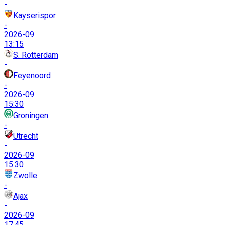
-
Kayserispor
-
2026-09
13:15
S. Rotterdam
-
Feyenoord
-
2026-09
15:30
Groningen
-
Utrecht
-
2026-09
15:30
Zwolle
-
Ajax
-
2026-09
17:45