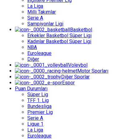
İngiltere Premier Lig
La Liga
Milli Takımlar
Serie A
Şampiyonlar Ligi
Basketbol
Erkekler Basketbol Süper Ligi
Kadınlar Basketbol Süper Ligi
NBA
Euroleague
Diğer
Voleybol
Motor Sporları
Diğer Sporlar
Espor
Puan Durumları
Süper Lig
TFF 1. Lig
Bundesliga
Premier Lig
Serie A
Ligue 1
La Liga
Euroleague