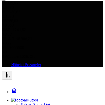
USD
42,97
%0.080
EURO
50,62
%0.030
GBP
58,03
%0.050
BIST
11.261,52
%0.37
GR. ALTIN
5.966,21
%0.22
BTC
0,000000
%0
8 Ağustos 2026, Cts
Nöbetçi Eczaneler
Futbol
Türkiye Süper Ligi