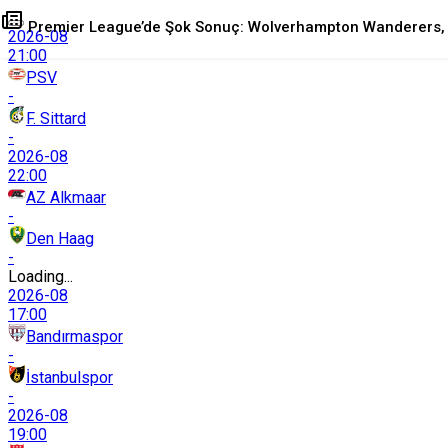
Premier League’de Şok Sonuç: Wolverhampton Wanderers,
2026-08
21:00
PSV
Liverpool’u Uzatmada Yıktı
-
F. Sittard
-
+
-
0
2026-08
22:00
AZ Alkmaar
-
Den Haag
-
Loading...
2026-08
17:00
Bandırmaspor
-
İstanbulspor
-
2026-08
19:00