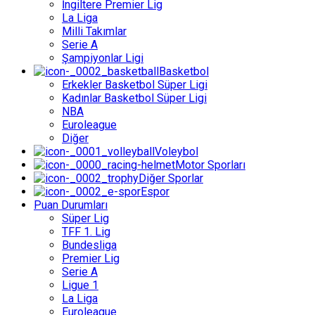
İngiltere Premier Lig
La Liga
Milli Takımlar
Serie A
Şampiyonlar Ligi
Basketbol
Erkekler Basketbol Süper Ligi
Kadınlar Basketbol Süper Ligi
NBA
Euroleague
Diğer
Voleybol
Motor Sporları
Diğer Sporlar
Espor
Puan Durumları
Süper Lig
TFF 1. Lig
Bundesliga
Premier Lig
Serie A
Ligue 1
La Liga
Euroleague