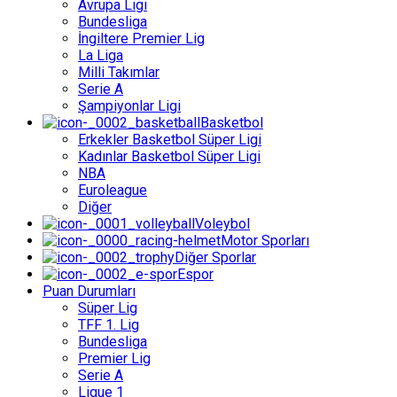
Avrupa Ligi
Bundesliga
İngiltere Premier Lig
La Liga
Milli Takımlar
Serie A
Şampiyonlar Ligi
Basketbol
Erkekler Basketbol Süper Ligi
Kadınlar Basketbol Süper Ligi
NBA
Euroleague
Diğer
Voleybol
Motor Sporları
Diğer Sporlar
Espor
Puan Durumları
Süper Lig
TFF 1. Lig
Bundesliga
Premier Lig
Serie A
Ligue 1