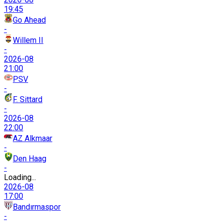
19:45
Go Ahead
-
Willem II
-
2026-08
21:00
PSV
-
F. Sittard
-
2026-08
22:00
AZ Alkmaar
-
Den Haag
-
Loading...
2026-08
17:00
Bandırmaspor
-