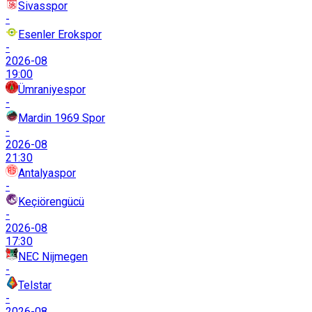
Sivasspor
-
Esenler Erokspor
-
2026-08
19:00
Ümraniyespor
-
Mardin 1969 Spor
-
2026-08
21:30
Antalyaspor
-
Keçiörengücü
-
2026-08
17:30
NEC Nijmegen
-
Telstar
-
2026-08