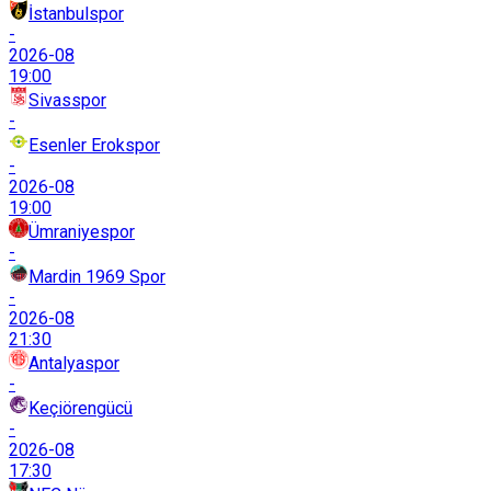
İstanbulspor
-
2026-08
19:00
Sivasspor
-
Esenler Erokspor
-
2026-08
19:00
Ümraniyespor
-
Mardin 1969 Spor
-
2026-08
21:30
Antalyaspor
-
Keçiörengücü
-
2026-08
17:30