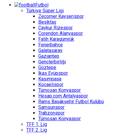
Futbol
Türkiye Süper Ligi
Zecorner Kayserispor
Beşiktaş
Çaykur Rizespor
Corendon Alanyaspor
Fatih Karagümrük
Fenerbahçe
Galatasaray
Gaziantep
Gençlerbirliği
Göztepe
İkas Eyüpspor
Kasımpaşa
Kocaelispor
Tümosan Konyaspor
Hesap.com Antalyaspor
Rams Başakşehir Futbol Kulübü
Samsunspor
Trabzonspor
Tümosan Konyaspor
TFF 1. Lig
TFF 2. Lig