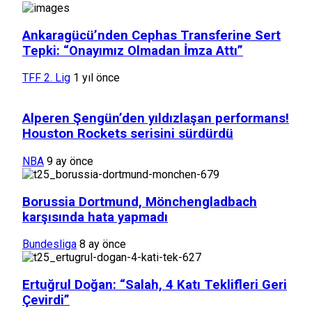
Ankaragücü’nden Cephas Transferine Sert
Tepki: “Onayımız Olmadan İmza Attı”
TFF 2. Lig
1 yıl önce
Alperen Şengün’den yıldızlaşan performans!
Houston Rockets serisini sürdürdü
NBA
9 ay önce
Borussia Dortmund, Mönchengladbach
karşısında hata yapmadı
Bundesliga
8 ay önce
Ertuğrul Doğan: “Salah, 4 Katı Teklifleri Geri
Çevirdi”