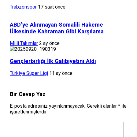
Trabzonspor
17 saat önce
ABD’ye Alınmayan Somalili Hakeme
Ülkesinde Kahraman Gibi Karşılama
Milli Takımlar
2 ay önce
Gençlerbirliği İlk Galibiyetini Aldı
Türkiye Süper Ligi
11 ay önce
Bir Cevap Yaz
E-posta adresiniz yayınlanmayacak.
Gerekli alanlar
*
ile
işaretlenmişlerdir