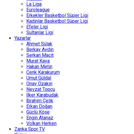
La Liga
Euroleague
Erkekler Basketbol Süper Ligi
Kadınlar Basketbol Süper Ligi
Efeler Ligi
Sultanlar Ligi
Yazarlar
Ahmet Sülak
Berkay Aydın
Serkan Macit
Murat Kaya
Hakan Metin
Cenk Karakurum
Umut Güldal
Onay Özakın
Nevzat Topçu
İlker Karabudak
İbrahim Çelik
Erkan Doğan
Güçlü Köşe
Engin Atanaz
Volkan Herken
Zanka Spor TV