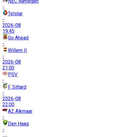
NEC Nijmegen
-
Telstar
-
2026-08
19:45
Go Ahead
-
Willem II
-
2026-08
21:00
PSV
-
F. Sittard
-
2026-08
22:00
AZ Alkmaar
-
Den Haag
-