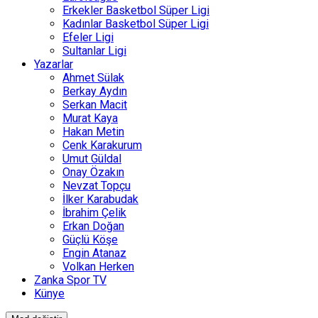
Erkekler Basketbol Süper Ligi
Kadınlar Basketbol Süper Ligi
Efeler Ligi
Sultanlar Ligi
Yazarlar
Ahmet Sülak
Berkay Aydın
Serkan Macit
Murat Kaya
Hakan Metin
Cenk Karakurum
Umut Güldal
Onay Özakın
Nevzat Topçu
İlker Karabudak
İbrahim Çelik
Erkan Doğan
Güçlü Köşe
Engin Atanaz
Volkan Herken
Zanka Spor TV
Künye