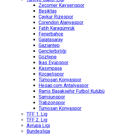
Zecorner Kayserispor
Beşiktaş
Çaykur Rizespor
Corendon Alanyaspor
Fatih Karagümrük
Fenerbahçe
Galatasaray
Gaziantep
Gençlerbirliği
Göztepe
İkas Eyüpspor
Kasımpaşa
Kocaelispor
Tümosan Konyaspor
Hesap.com Antalyaspor
Rams Başakşehir Futbol Kulübü
Samsunspor
Trabzonspor
Tümosan Konyaspor
TFF 1. Lig
TFF 2. Lig
Avrupa Ligi
Bundesliga