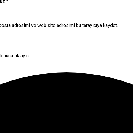
nuz
*
posta adresimi ve web site adresimi bu tarayıcıya kaydet.
onuna tıklayın.