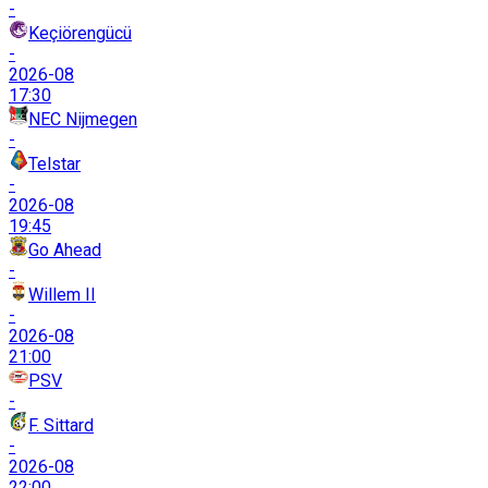
-
Keçiörengücü
-
2026-08
17:30
NEC Nijmegen
-
Telstar
-
2026-08
19:45
Go Ahead
-
Willem II
-
2026-08
21:00
PSV
-
F. Sittard
-
2026-08
22:00