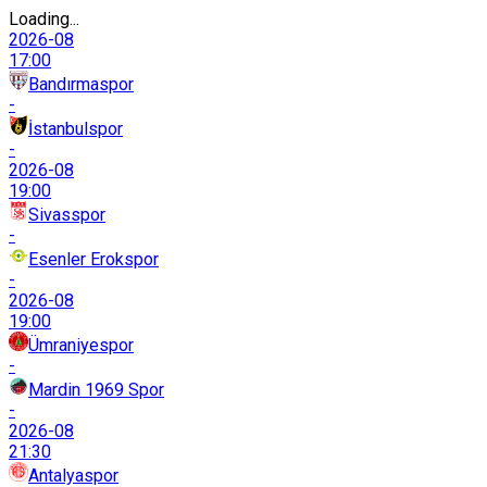
Loading...
2026-08
17:00
Bandırmaspor
-
İstanbulspor
-
2026-08
19:00
Sivasspor
-
Esenler Erokspor
-
2026-08
19:00
Ümraniyespor
-
Mardin 1969 Spor
-
2026-08
21:30
Antalyaspor