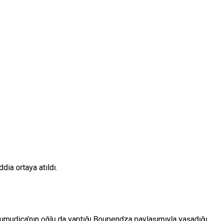
ia ortaya atıldı.
Sumudica’nın oğlu da yaptığı Boupendza paylaşımıyla yaşadığı