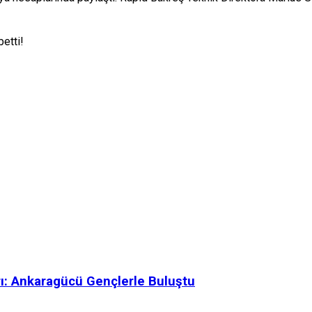
etti!
rı: Ankaragücü Gençlerle Buluştu