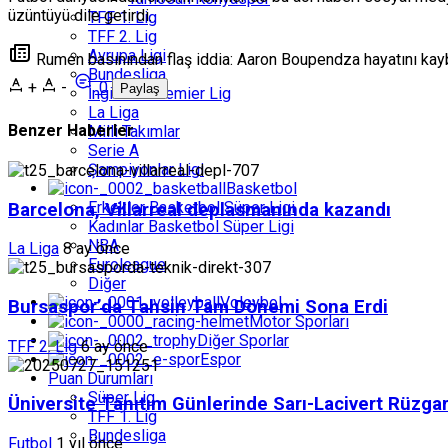
üzüntüyü dile getirdi.
TFF 1. Lig
TFF 2. Lig
Avrupa Ligi
Rumen basınından flaş iddia: Aaron Boupendza hayatını kayb
Bundesliga
+
-
0
Paylaş
İngiltere Premier Lig
La Liga
Benzer Haberler
Milli Takımlar
Serie A
Şampiyonlar Ligi
Basketbol
Erkekler Basketbol Süper Ligi
Barcelona, Villarreal deplasmanında kazandı
Kadınlar Basketbol Süper Ligi
NBA
La Liga
8 ay önce
Euroleague
Diğer
Voleybol
Bursaspor’da Tahsin Tam Dönemi Sona Erdi
Motor Sporları
Diğer Sporlar
TFF 2. Lig
6 ay önce
Espor
Puan Durumları
Süper Lig
Üniversite Tanıtım Günlerinde Sarı-Lacivert Rüzga
TFF 1. Lig
Bundesliga
Futbol
1 yıl önce