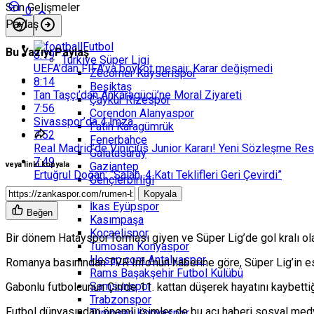
Son Gelişmeler
0
Paylaş
Futbol
Bu Yazıyı Paylaş
8:19
Türkiye Süper Ligi
UEFA’dan FIFA’ya boykot mesajı: Karar değişmedi
Zecorner Kayserispor
8:14
Beşiktaş
Tan Taşçı’dan Ankaragücü’ne Moral Ziyareti
Çaykur Rizespor
7:56
Corendon Alanyaspor
Sivasspor’da 4 İmza
Fatih Karagümrük
7:52
Fenerbahçe
Real Madrid’de Vinicius Junior Kararı! Yeni Sözleşme Re
Galatasaray
7:49
Gaziantep
veya linki kopyala
Ertuğrul Doğan: “Salah, 4 Katı Teklifleri Geri Çevirdi”
Gençlerbirliği
Göztepe
Kopyala
İkas Eyüpspor
Beğen
Kasımpaşa
Kocaelispor
Bir dönem Hatayspor forması giyen ve Süper Lig’de gol kralı ola
Tümosan Konyaspor
Hesap.com Antalyaspor
Romanya basınından TVR Info’nun haberine göre, Süper Lig’in esk
Rams Başakşehir Futbol Kulübü
Samsunspor
Gabonlu futbolcunun Çin’de 11. kattan düşerek hayatını kaybettiği 
Trabzonspor
Futbol dünyasından önemli isimler de bu acı haberi sosyal med
Tümosan Konyaspor