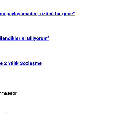
imi paylaşamadım, üzücü bir gece”
lendiklerini Biliyorum”
e 2 Yıllık Sözleşme
enmişlerdir