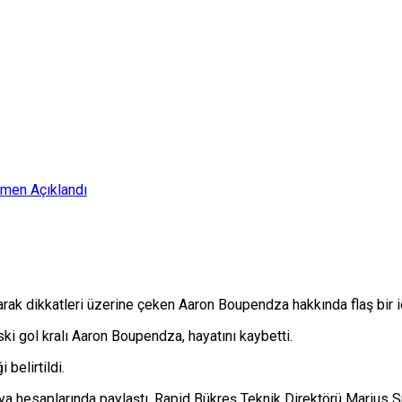
smen Açıklandı
rak dikkatleri üzerine çeken Aaron Boupendza hakkında flaş bir idd
i gol kralı Aaron Boupendza, hayatını kaybetti.
belirtildi.
ya hesaplarında paylaştı. Rapid Bükreş Teknik Direktörü Marius 