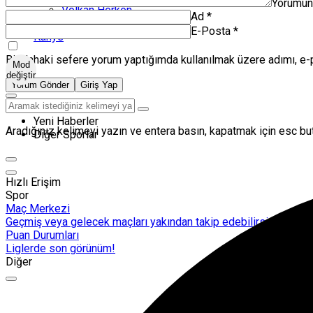
Yorumu
Volkan Herken
Ad
*
Zanka Spor TV
E-Posta
*
Künye
Bir dahaki sefere yorum yaptığımda kullanılmak üzere adımı, e-
Mod
değiştir
Yorum Gönder
Giriş Yap
Yeni Haberler
Aradığınız kelimeyi yazın ve entera basın, kapatmak için esc but
Diğer Sporlar
Hızlı Erişim
Spor
Maç Merkezi
Geçmiş veya gelecek maçları yakından takip edebilirsiniz.
Puan Durumları
Liglerde son görünüm!
Diğer