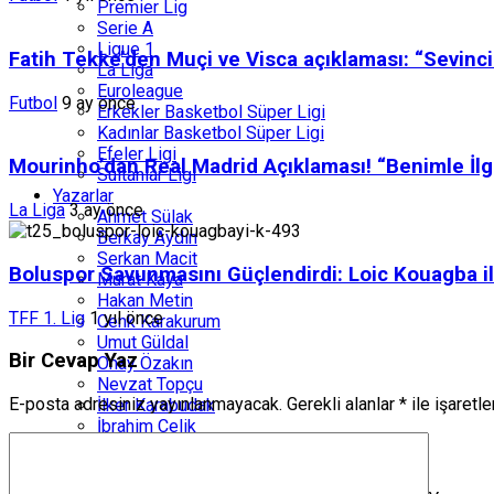
Premier Lig
Serie A
Ligue 1
Fatih Tekke’den Muçi ve Visca açıklaması: “Sevinc
La Liga
Euroleague
Futbol
9 ay önce
Erkekler Basketbol Süper Ligi
Kadınlar Basketbol Süper Ligi
Efeler Ligi
Mourinho’dan Real Madrid Açıklaması! “Benimle İlgi
Sultanlar Ligi
Yazarlar
La Liga
3 ay önce
Ahmet Sülak
Berkay Aydın
Serkan Macit
Boluspor Savunmasını Güçlendirdi: Loic Kouagba il
Murat Kaya
Hakan Metin
TFF 1. Lig
1 yıl önce
Cenk Karakurum
Umut Güldal
Bir Cevap Yaz
Onay Özakın
Nevzat Topçu
E-posta adresiniz yayınlanmayacak.
Gerekli alanlar
*
ile işaretl
İlker Karabudak
İbrahim Çelik
Erkan Doğan
Güçlü Köşe
Engin Atanaz