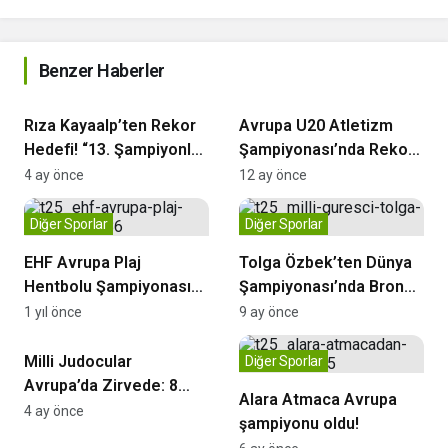
Benzer Haberler
Diğer Sporlar
Diğer Sporlar
Rıza Kayaalp’ten Rekor
Avrupa U20 Atletizm
Hedefi! “13. Şampiyonluk
Şampiyonası’nda Rekor
İçin Minderdeyim”
Yağmuru – Türkiye 3
4 ay önce
12 ay önce
Madalya ile Döndü
Diğer Sporlar
Diğer Sporlar
EHF Avrupa Plaj
Tolga Özbek’ten Dünya
Hentbolu Şampiyonası
Şampiyonası’nda Bronz
Antalya’da Başladı A Milli
Madalya
1 yıl önce
9 ay önce
Diğer Sporlar
Takımlarımız sahne aldı!
Milli Judocular
Diğer Sporlar
Avrupa’da Zirvede: 8
Alara Atmaca Avrupa
Madalya ile Büyük Başar
4 ay önce
şampiyonu oldu!