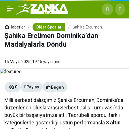
Şahika Ercümen
+
-
0
Dominika’dan Madalyalarla
Haberler
Diğer Sporlar
Şahika Ercümen
Dominika’dan Madalyalarla
Şahika Ercümen Dominika’dan
Döndü
Döndü
Madalyalarla Döndü
15 Mayıs 2025, 19:15
yayınlandı
Beğen
0
Paylaş
Milli serbest dalışçımız Şahika Ercümen, Dominika’da
düzenlenen Uluslararası Serbest Dalış Turnuvası’nda
büyük bir başarıya imza attı. Tecrübeli sporcu, farklı
kategorilerde gösterdiği üstün performansla
3 altın