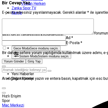
Bir Cevap Yaz
Volkan Herken
Zanka Spor TV
E-posta adresiniz yayınlanmayacak.
Gerekli alanlar
*
ile işaretl
Künye
Mod değiştir
Mod Ayarları
Yorumu
Mod seçin, deneyimini kişiselleştirin.
Ad
*
E-Posta
*
Gündüz Modu
Gündüz modunu seçin.
Gece Modu
Gece modunu seçin.
Bir dahaki sefere yorum yaptığımda kullanılmak üzere adımı, e-
Sistem Modu
Sistem modunu seçin.
Yorum Gönder
Giriş Yap
Yeni Haberler
Diğer Sporlar
Aradığınız kelimeyi yazın ve entera basın, kapatmak için esc but
Hızlı Erişim
Spor
Maç Merkezi