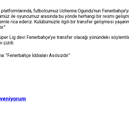
a platformlarında, futbolcumuz Uchenna Ogundu’nun Fenerbahçe’ye
bümüz ile oyuncumuz arasında bu yönde herhangi bir resmi geliş
mle rica ederiz. Kulübümüzle ilgili bir transfer gelişmesi yaşan
r.”
r Lig devi Fenerbahçe’ye transfer olacağı yönündeki söylentileri
ı çizdi.
 “Fenerbahçe İddiaları Asılsızdır”
üveniyorum