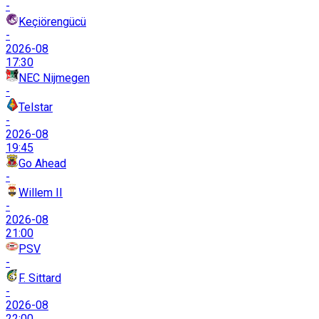
-
Keçiörengücü
-
2026-08
17:30
NEC Nijmegen
-
Telstar
-
2026-08
19:45
Go Ahead
-
Willem II
-
2026-08
21:00
PSV
-
F. Sittard
-
2026-08
22:00