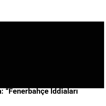
 “Fenerbahçe İddiaları