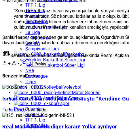
Polat açıklamasında şu ifadelere yer verdi:
TFF 1. Lig
TFF 2. Lig
“Son günlerde bazı basın yayın organları ile sosyal medy
Avrupa Ligi
yansıtmamaktadır. Söz konusu iddialar asılsız olup, kulü
Bundesliga
doğruluğu teyit edilmemiş haberlere itibar etmemesini öne
İngiltere Premier Lig
kulübümüzün resmi iletişim kanalları aracılığıyla yapılacaktı
La Liga
Şanlıurfaspor cephesinden gelen bu açıklamayla, Ogundu’nun Süpe
Milli Takımlar
duyurular dışındaki haberlere itibar edilmemesi gerektiğinin altın
Serie A
Şampiyonlar Ligi
Basketbol
Şanlıurfaspor’dan Uchenna Ogundu Hakkında Resmî Açıklama:
Erkekler Basketbol Süper Ligi
+
-
0
Paylaş
Kadınlar Basketbol Süper Ligi
NBA
Benzer Haberler
Euroleague
Diğer
Voleybol
Motor Sporları
Diğer Sporlar
İsmail Kartal İran Medyasına Konuştu “Kendime G
Espor
Puan Durumları
Fenerbahçe
1 yıl önce
Süper Lig
TFF 1. Lig
Bundesliga
Real Madrid’den Rüdiger kararı! Yollar ayrılıyor