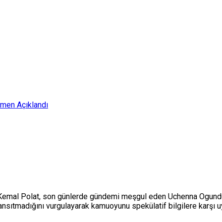
smen Açıklandı
Kemal Polat, son günlerde gündemi meşgul eden Uchenna Ogundu’n
yansıtmadığını vurgulayarak kamuoyunu spekülatif bilgilere karşı u