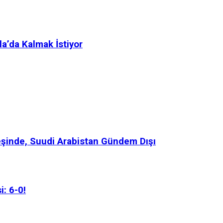
a’da Kalmak İstiyor
Peşinde, Suudi Arabistan Gündem Dışı
: 6-0!