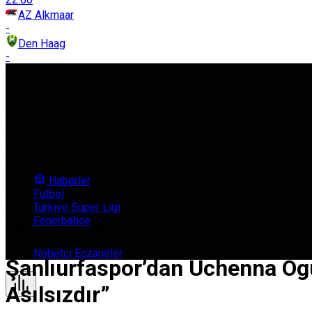
AZ Alkmaar
-
Den Haag
-
USD
42,97
%0.080
EURO
50,62
%0.030
GBP
58,03
%0.050
BIST
11.261,52
%0.37
GR. ALTIN
5.966,21
Haberler
%0.22
Futbol
BTC
0,000000
Türkiye Süper Ligi
%0
Fenerbahçe
8 Ağustos 2026, Cts
Şanlıurfaspor’dan Uchenna Ogundu Hakkında Resmî Açıklam
Nöbetçi Eczaneler
Şanlıurfaspor’dan Uchenna Og
Asılsızdır”