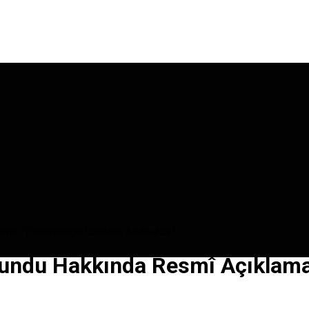
a: “Fenerbahçe İddiaları Asılsızdır”
undu Hakkında Resmî Açıklama: