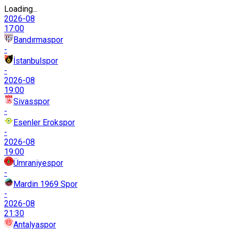
Loading...
2026-08
17:00
Bandırmaspor
-
İstanbulspor
-
2026-08
19:00
Sivasspor
-
Esenler Erokspor
-
2026-08
19:00
Ümraniyespor
-
Mardin 1969 Spor
-
2026-08
21:30
Antalyaspor