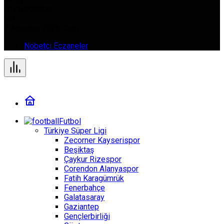
BTC
0,000000
%0
7 Ağustos 2026, Cum
Nöbetçi Eczaneler
Futbol
Türkiye Süper Ligi
Zecorner Kayserispor
Beşiktaş
Çaykur Rizespor
Corendon Alanyaspor
Fatih Karagümrük
Fenerbahçe
Galatasaray
Gaziantep
Gençlerbirliği