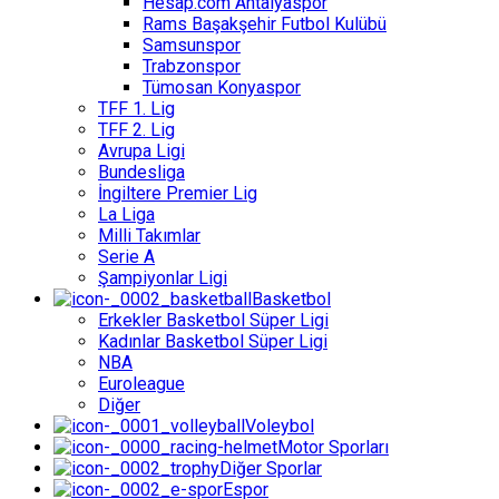
Hesap.com Antalyaspor
Rams Başakşehir Futbol Kulübü
Samsunspor
Trabzonspor
Tümosan Konyaspor
TFF 1. Lig
TFF 2. Lig
Avrupa Ligi
Bundesliga
İngiltere Premier Lig
La Liga
Milli Takımlar
Serie A
Şampiyonlar Ligi
Basketbol
Erkekler Basketbol Süper Ligi
Kadınlar Basketbol Süper Ligi
NBA
Euroleague
Diğer
Voleybol
Motor Sporları
Diğer Sporlar
Espor