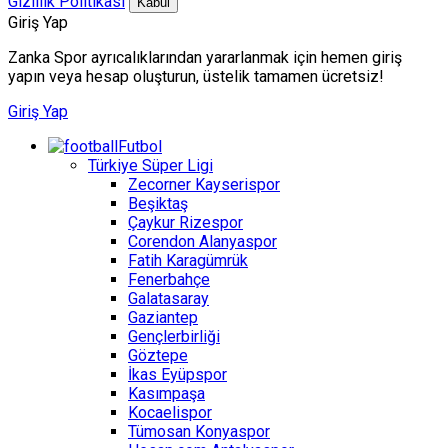
Gizlilik Politikası
Kabul
Giriş Yap
Zanka Spor ayrıcalıklarından yararlanmak için hemen giriş
yapın veya hesap oluşturun, üstelik tamamen ücretsiz!
Giriş Yap
Futbol
Türkiye Süper Ligi
Zecorner Kayserispor
Beşiktaş
Çaykur Rizespor
Corendon Alanyaspor
Fatih Karagümrük
Fenerbahçe
Galatasaray
Gaziantep
Gençlerbirliği
Göztepe
İkas Eyüpspor
Kasımpaşa
Kocaelispor
Tümosan Konyaspor