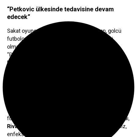
“Petkovic ülkesinde tedavisine devam
edecek”
Sakat oyuncular hakkında bilgi veren İnan, golcü
futbolcu
Bruno Petkovic
’in ülkesinde tedavi
olmaya devam edeceğini söyledi:
“Petkovic kendi ülkesinde tedavi olmak istedi.
Doktorunun sakatlığına daha hakim olduğunu
söyledi. Biz de yöneticilerimizle görüştük ve izin
verdik. Ancak beklediğimiz gibi iyileşme olmadı.
Raporları doktorlarımız inceledi, Galatasaray
maçında oynaması mümkün değil. Tedavisine
orada devam edilecek. Bu beklemediğimiz bir
durumdu, ben yetişmesini umuyordum ama
futbolda bunlar var.
Haidara
antrenmanlara başladı,
Rivas
henüz çıkamıyor.
Serdar
’ın durumu belirsiz,
enfeksiyon riski var.
Darko
ise toparladı.”