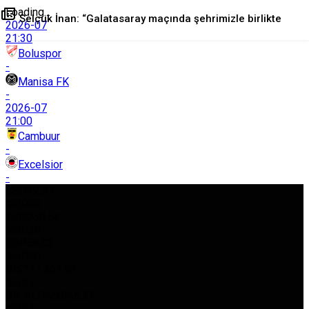
Loading...
Selçuk İnan: “Galatasaray maçında şehrimizle birlikte
2026-07
21:30
Boluspor
mücadele edeceğiz”
-
Manisa FK
-
+
-
0
Paylaş
2026-07
21:00
Cambuur
-
Excelsior
-
USD
42,97
%0.080
EURO
50,62
%0.030
GBP
58,03
%0.050
BIST
11.261,52
%0.37
GR. ALTIN
5.966,21
%0.22