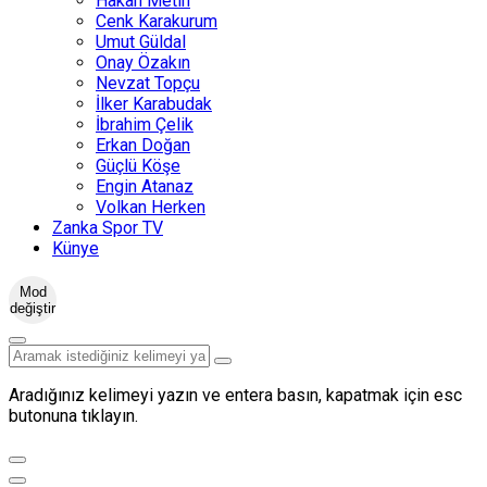
Hakan Metin
Cenk Karakurum
Umut Güldal
Onay Özakın
Nevzat Topçu
İlker Karabudak
İbrahim Çelik
Erkan Doğan
Güçlü Köşe
Engin Atanaz
Volkan Herken
Zanka Spor TV
Künye
Mod
değiştir
Aradığınız kelimeyi yazın ve entera basın, kapatmak için esc
butonuna tıklayın.