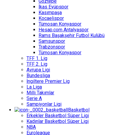
Göztepe
İkas Eyüpspor
Kasımpaşa
Kocaelispor
Tümosan Konyaspor
Hesap.com Antalyaspor
Rams Başakşehir Futbol Kulübü
Samsunspor
Trabzonspor
Tümosan Konyaspor
TFF 1. Lig
TFF 2. Lig
Avrupa Ligi
Bundesliga
İngiltere Premier Lig
La Liga
Milli Takımlar
Serie A
Şampiyonlar Ligi
Basketbol
Erkekler Basketbol Süper Ligi
Kadınlar Basketbol Süper Ligi
NBA
Euroleague