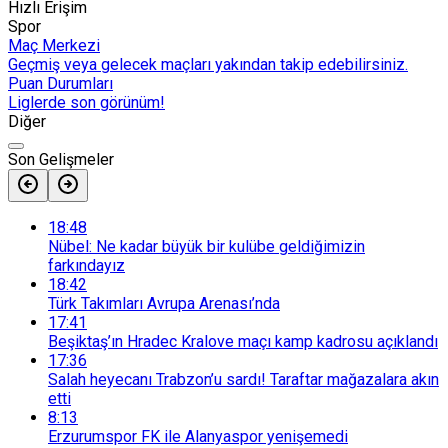
Hızlı Erişim
Spor
Maç Merkezi
Geçmiş veya gelecek maçları yakından takip edebilirsiniz.
Puan Durumları
Liglerde son görünüm!
Diğer
Son Gelişmeler
18:48
Nübel: Ne kadar büyük bir kulübe geldiğimizin
farkındayız
18:42
Türk Takımları Avrupa Arenası’nda
17:41
Beşiktaş’ın Hradec Kralove maçı kamp kadrosu açıklandı
17:36
Salah heyecanı Trabzon’u sardı! Taraftar mağazalara akın
etti
8:13
Erzurumspor FK ile Alanyaspor yenişemedi