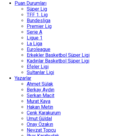
Puan Durumları
Süper Lig
TFF 1. Lig
Bundesliga
Premier Lig
Serie A
Ligue 1
La Liga
Euroleague
Erkekler Basketbol Süper Ligi
Kadınlar Basketbol Süper Ligi
Efeler Ligi
Sultanlar Ligi
Yazarlar
Ahmet Sülak
Berkay Aydın
Serkan Macit
Murat Kaya
Hakan Metin
Cenk Karakurum
Umut Güldal
Onay Özakın
Nevzat Topçu
İlker Karabudak