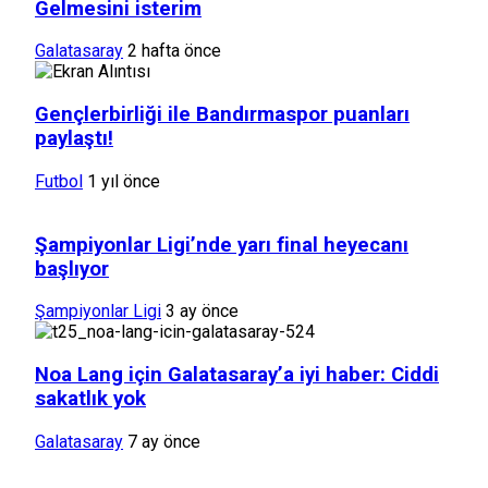
Gelmesini isterim
Galatasaray
2 hafta önce
Gençlerbirliği ile Bandırmaspor puanları
paylaştı!
Futbol
1 yıl önce
Şampiyonlar Ligi’nde yarı final heyecanı
başlıyor
Şampiyonlar Ligi
3 ay önce
Noa Lang için Galatasaray’a iyi haber: Ciddi
sakatlık yok
Galatasaray
7 ay önce