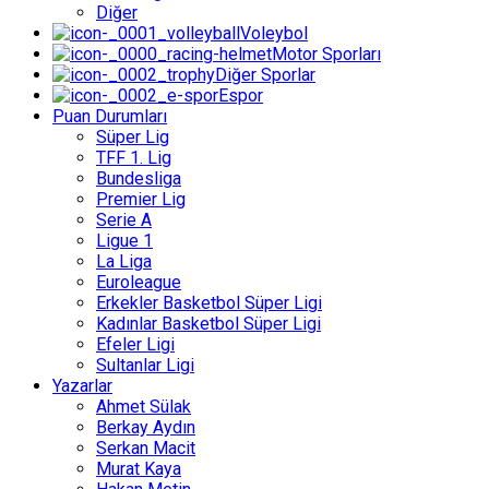
Diğer
Voleybol
Motor Sporları
Diğer Sporlar
Espor
Puan Durumları
Süper Lig
TFF 1. Lig
Bundesliga
Premier Lig
Serie A
Ligue 1
La Liga
Euroleague
Erkekler Basketbol Süper Ligi
Kadınlar Basketbol Süper Ligi
Efeler Ligi
Sultanlar Ligi
Yazarlar
Ahmet Sülak
Berkay Aydın
Serkan Macit
Murat Kaya