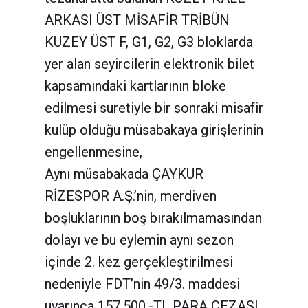
ARKASI ÜST MİSAFİR TRİBÜN
KUZEY ÜST F, G1, G2, G3 bloklarda
yer alan seyircilerin elektronik bilet
kapsamındaki kartlarının bloke
edilmesi suretiyle bir sonraki misafir
kulüp olduğu müsabakaya girişlerinin
engellenmesine,
Aynı müsabakada ÇAYKUR
RİZESPOR A.Ş.’nin, merdiven
boşluklarının boş bırakılmamasından
dolayı ve bu eylemin aynı sezon
içinde 2. kez gerçekleştirilmesi
nedeniyle FDT’nin 49/3. maddesi
uyarınca 157.500.-TL PARA CEZASI