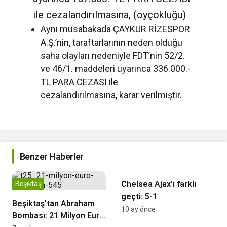
ile cezalandırılmasına, (oyçokluğu)
Aynı müsabakada ÇAYKUR RİZESPOR
A.Ş.’nin, taraftarlarının neden olduğu
saha olayları nedeniyle FDT’nin 52/2.
ve 46/1. maddeleri uyarınca 336.000.-
TL PARA CEZASI ile
cezalandırılmasına, karar verilmiştir.
Benzer Haberler
Şampiyonlar Ligi
Chelsea Ajax’ı farklı
Beşiktaş
geçti: 5-1
Beşiktaş’tan Abraham
10 ay önce
Bombası: 21 Milyon Euro