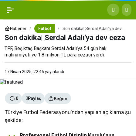
Son dakika| Serdal Adalı’ya
+
-
0
dev ceza
Haberler
Futbol
Son dakika| Serdal Adalı’ya dev
ceza
Son dakika| Serdal Adalı'ya dev ceza
TFF, Beşiktaş Başkanı Serdal Adalı'ya 54 gün hak
mahrumiyeti ve 1.8 milyon TL para cezası verdi.
17 Nisan 2025, 22:46
yayınlandı
Beğen
0
Paylaş
Türkiye Futbol Federasyonu’ndan yapılan açıklama şu
şekilde:
Profesyonel Futbol Disiplin Kurulu’nun