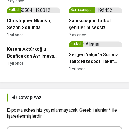
+ Yasin Özcan
7 ay önce
Futbol
Samsunspor
Christopher Nkunku,
Samsunspor, futbol
Sezon Sonunda
şehitlerini sessiz
Chelsea’den Ayrılıyor
yürüyüşle andı
1 yıl önce
7 ay önce
Beşiktaş
Futbol
Kerem Aktürkoğlu
Sergen Yalçın’a Sürpriz
Benfica’dan Ayrılmaya
Talip: Rizespor Teklif
Hazırlanıyor! Beşiktaş
1 yıl önce
Hazırlığında
1 yıl önce
Devrede
Bir Cevap Yaz
E-posta adresiniz yayınlanmayacak.
Gerekli alanlar
*
ile
işaretlenmişlerdir