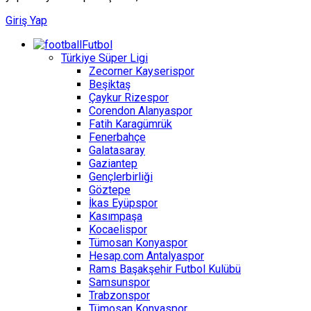
Giriş Yap
Futbol
Türkiye Süper Ligi
Zecorner Kayserispor
Beşiktaş
Çaykur Rizespor
Corendon Alanyaspor
Fatih Karagümrük
Fenerbahçe
Galatasaray
Gaziantep
Gençlerbirliği
Göztepe
İkas Eyüpspor
Kasımpaşa
Kocaelispor
Tümosan Konyaspor
Hesap.com Antalyaspor
Rams Başakşehir Futbol Kulübü
Samsunspor
Trabzonspor
Tümosan Konyaspor