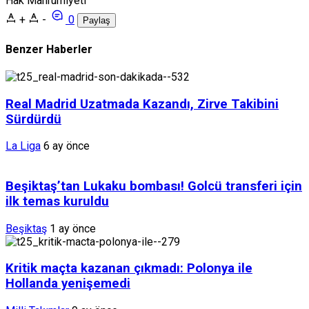
Hak Mahrumiyeti
+
-
0
Paylaş
Benzer Haberler
Real Madrid Uzatmada Kazandı, Zirve Takibini
Sürdürdü
La Liga
6 ay önce
Beşiktaş’tan Lukaku bombası! Golcü transferi için
ilk temas kuruldu
Beşiktaş
1 ay önce
Kritik maçta kazanan çıkmadı: Polonya ile
Hollanda yenişemedi