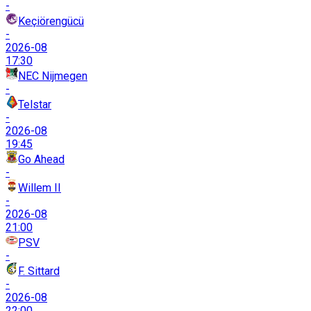
-
Keçiörengücü
-
2026-08
17:30
NEC Nijmegen
-
Telstar
-
2026-08
19:45
Go Ahead
-
Willem II
-
2026-08
21:00
PSV
-
F. Sittard
-
2026-08
22:00