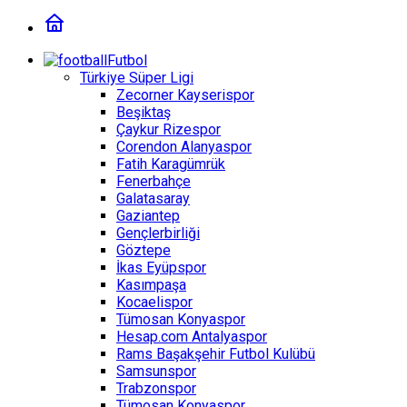
Futbol
Türkiye Süper Ligi
Zecorner Kayserispor
Beşiktaş
Çaykur Rizespor
Corendon Alanyaspor
Fatih Karagümrük
Fenerbahçe
Galatasaray
Gaziantep
Gençlerbirliği
Göztepe
İkas Eyüpspor
Kasımpaşa
Kocaelispor
Tümosan Konyaspor
Hesap.com Antalyaspor
Rams Başakşehir Futbol Kulübü
Samsunspor
Trabzonspor
Tümosan Konyaspor