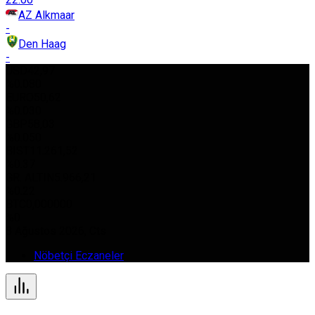
AZ Alkmaar
-
Den Haag
-
USD
42,97
%0.080
EURO
50,62
%0.030
GBP
58,03
%0.050
BIST
11.261,52
%0.37
GR. ALTIN
5.966,21
%0.22
BTC
0,000000
%0
8 Ağustos 2026, Cts
Nöbetçi Eczaneler