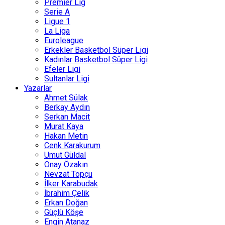
Premier Lig
Serie A
Ligue 1
La Liga
Euroleague
Erkekler Basketbol Süper Ligi
Kadınlar Basketbol Süper Ligi
Efeler Ligi
Sultanlar Ligi
Yazarlar
Ahmet Sülak
Berkay Aydın
Serkan Macit
Murat Kaya
Hakan Metin
Cenk Karakurum
Umut Güldal
Onay Özakın
Nevzat Topçu
İlker Karabudak
İbrahim Çelik
Erkan Doğan
Güçlü Köşe
Engin Atanaz