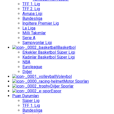
TFF 1. Lig
TFF 2. Lig
Avrupa Ligi
Bundesliga
İngiltere Premier Lig
La Liga
Milli Takımlar
Serie A
Şampiyonlar Ligi
Basketbol
Erkekler Basketbol Süper Ligi
Kadınlar Basketbol Süper Ligi
NBA
Euroleague
Diğer
Voleybol
Motor Sporları
Diğer Sporlar
Espor
Puan Durumları
Süper Lig
TFF 1. Lig
Bundesliga