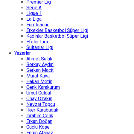
Premier Lig
Serie A
Ligue 1
La Liga
Euroleague
Erkekler Basketbol Süper Ligi
Kadınlar Basketbol Süper Ligi
Efeler Ligi
Sultanlar Ligi
Yazarlar
Ahmet Sülak
Berkay Aydın
Serkan Macit
Murat Kaya
Hakan Metin
Cenk Karakurum
Umut Güldal
Onay Özakın
Nevzat Topçu
İlker Karabudak
İbrahim Çelik
Erkan Doğan
Güçlü Köşe
Engin Atanaz