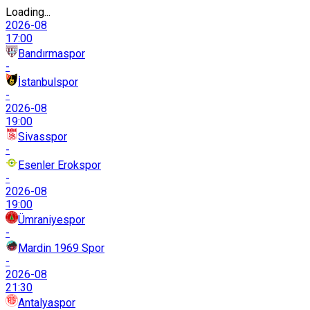
Loading...
2026-08
17:00
Bandırmaspor
-
İstanbulspor
-
2026-08
19:00
Sivasspor
-
Esenler Erokspor
-
2026-08
19:00
Ümraniyespor
-
Mardin 1969 Spor
-
2026-08
21:30
Antalyaspor