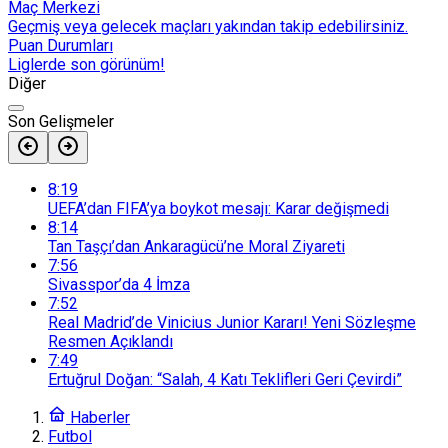
Maç Merkezi
Geçmiş veya gelecek maçları yakından takip edebilirsiniz.
Puan Durumları
Liglerde son görünüm!
Diğer
Son Gelişmeler
8:19
UEFA’dan FIFA’ya boykot mesajı: Karar değişmedi
8:14
Tan Taşçı’dan Ankaragücü’ne Moral Ziyareti
7:56
Sivasspor’da 4 İmza
7:52
Real Madrid’de Vinicius Junior Kararı! Yeni Sözleşme
Resmen Açıklandı
7:49
Ertuğrul Doğan: “Salah, 4 Katı Teklifleri Geri Çevirdi”
Haberler
Futbol