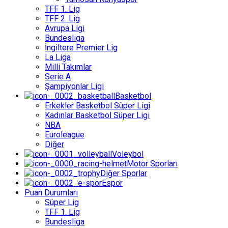
TFF 1. Lig
TFF 2. Lig
Avrupa Ligi
Bundesliga
İngiltere Premier Lig
La Liga
Milli Takımlar
Serie A
Şampiyonlar Ligi
Basketbol
Erkekler Basketbol Süper Ligi
Kadınlar Basketbol Süper Ligi
NBA
Euroleague
Diğer
Voleybol
Motor Sporları
Diğer Sporlar
Espor
Puan Durumları
Süper Lig
TFF 1. Lig
Bundesliga