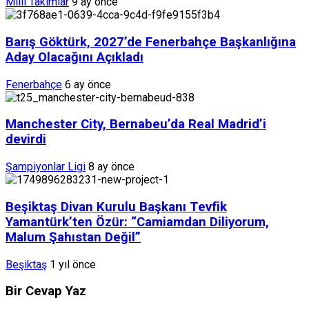
Milli Takımlar
9 ay önce
Barış Göktürk, 2027’de Fenerbahçe Başkanlığına
Aday Olacağını Açıkladı
Fenerbahçe
6 ay önce
Manchester City, Bernabeu’da Real Madrid’i
devirdi
Şampiyonlar Ligi
8 ay önce
Beşiktaş Divan Kurulu Başkanı Tevfik
Yamantürk’ten Özür: “Camiamdan Diliyorum,
Malum Şahıstan Değil”
Beşiktaş
1 yıl önce
Bir Cevap Yaz