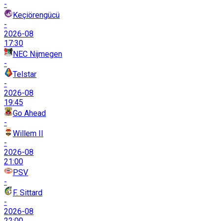
-
Keçiörengücü
-
2026-08
17:30
NEC Nijmegen
-
Telstar
-
2026-08
19:45
Go Ahead
-
Willem II
-
2026-08
21:00
PSV
-
F. Sittard
-
2026-08
22:00