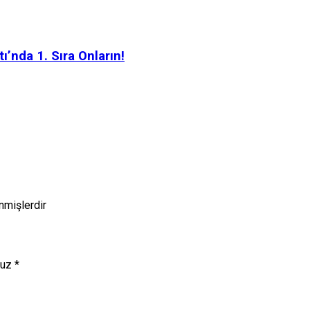
ı’nda 1. Sıra Onların!
enmişlerdir
nuz
*