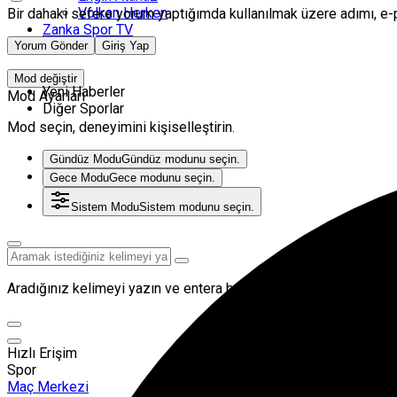
Volkan Herken
Bir dahaki sefere yorum yaptığımda kullanılmak üzere adımı, e-
Zanka Spor TV
Künye
Yorum Gönder
Giriş Yap
Mod değiştir
Yeni Haberler
Mod Ayarları
Diğer Sporlar
Mod seçin, deneyimini kişiselleştirin.
Gündüz Modu
Gündüz modunu seçin.
Gece Modu
Gece modunu seçin.
Sistem Modu
Sistem modunu seçin.
Aradığınız kelimeyi yazın ve entera basın, kapatmak için esc but
Hızlı Erişim
Spor
Maç Merkezi