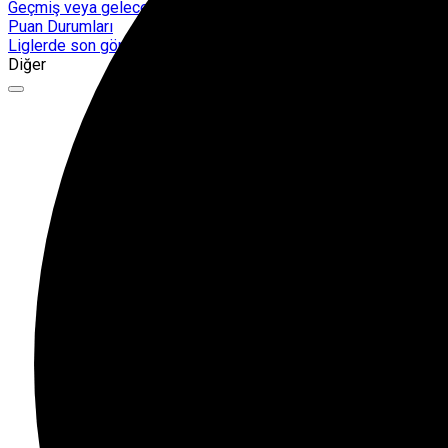
Geçmiş veya gelecek maçları yakından takip edebilirsiniz.
Puan Durumları
Liglerde son görünüm!
Diğer