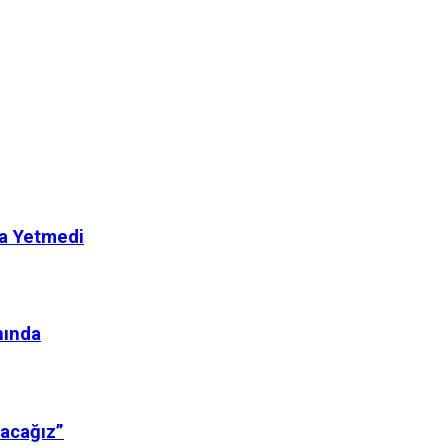
a Yetmedi
nında
nacağız”