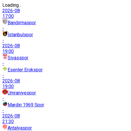
Loading...
2026-08
17:00
Bandırmaspor
-
İstanbulspor
-
2026-08
19:00
Sivasspor
-
Esenler Erokspor
-
2026-08
19:00
Ümraniyespor
-
Mardin 1969 Spor
-
2026-08
21:30
Antalyaspor