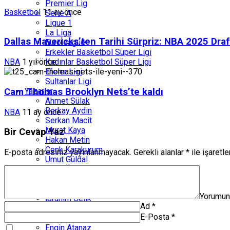
Premier Lig
Basketbol
11 ay önce
Serie A
Ligue 1
La Liga
Dallas Mavericks’ten Tarihi Sürpriz: NBA 2025 Draft
Euroleague
Erkekler Basketbol Süper Ligi
Kadınlar Basketbol Süper Ligi
NBA
1 yıl önce
Efeler Ligi
Sultanlar Ligi
Cam Thomas Brooklyn Nets’te kaldı
Yazarlar
Ahmet Sülak
Berkay Aydın
NBA
11 ay önce
Serkan Macit
Murat Kaya
Bir Cevap Yaz
Hakan Metin
Cenk Karakurum
E-posta adresiniz yayınlanmayacak.
Gerekli alanlar
*
ile işaretl
Umut Güldal
Onay Özakın
Nevzat Topçu
İlker Karabudak
Yorumu
İbrahim Çelik
Ad
*
Erkan Doğan
E-Posta
*
Güçlü Köşe
Engin Atanaz