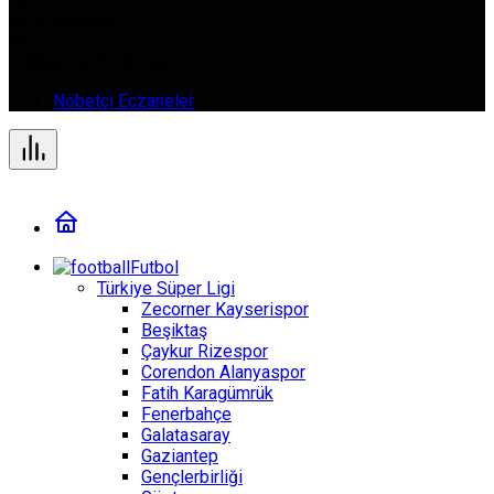
BTC
0,000000
%0
7 Ağustos 2026, Cum
Nöbetçi Eczaneler
Futbol
Türkiye Süper Ligi
Zecorner Kayserispor
Beşiktaş
Çaykur Rizespor
Corendon Alanyaspor
Fatih Karagümrük
Fenerbahçe
Galatasaray
Gaziantep
Gençlerbirliği