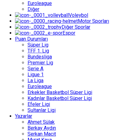
Euroleague
Diğer
Voleybol
Motor Sporları
Diğer Sporlar
Espor
Puan Durumları
Süper Lig
TFF 1. Lig
Bundesliga
Premier Lig
Serie A
Ligue 1
La Liga
Euroleague
Erkekler Basketbol Süper Ligi
Kadınlar Basketbol Süper Ligi
Efeler Ligi
Sultanlar Ligi
Yazarlar
Ahmet Sülak
Berkay Aydın
Serkan Macit
Murat Kaya