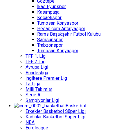
Göztepe
İkas Eyüpspor
Kasımpaşa
Kocaelispor
Tümosan Konyaspor
Hesap.com Antalyaspor
Rams Başakşehir Futbol Kulübü
Samsunspor
Trabzonspor
Tümosan Konyaspor
TFF 1. Lig
TFF 2. Lig
Avrupa Ligi
Bundesliga
İngiltere Premier Lig
La Liga
Milli Takımlar
Serie A
Şampiyonlar Ligi
Basketbol
Erkekler Basketbol Süper Ligi
Kadınlar Basketbol Süper Ligi
NBA
Euroleague