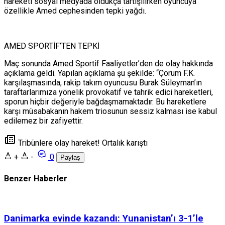
hareketi sosyal medyada oldukça tartışılırken oyuncuya
özellikle Amed cephesinden tepki yağdı.
AMED SPORTİF’TEN TEPKİ
Maç sonunda Amed Sportif Faaliyetler’den de olay hakkında
açıklama geldi. Yapılan açıklama şu şekilde: “Çorum F.K.
karşılaşmasında, rakip takım oyuncusu Burak Süleyman’ın
taraftarlarımıza yönelik provokatif ve tahrik edici hareketleri,
sporun hiçbir değeriyle bağdaşmamaktadır. Bu hareketlere
karşı müsabakanın hakem triosunun sessiz kalması ise kabul
edilemez bir zafiyettir.
Tribünlere olay hareket! Ortalık karıştı
+
-
0
Paylaş
Benzer Haberler
Danimarka evinde kazandı: Yunanistan’ı 3-1’le