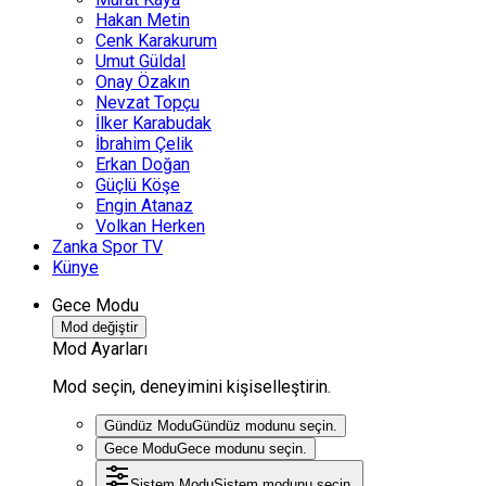
Hakan Metin
Cenk Karakurum
Umut Güldal
Onay Özakın
Nevzat Topçu
İlker Karabudak
İbrahim Çelik
Erkan Doğan
Güçlü Köşe
Engin Atanaz
Volkan Herken
Zanka Spor TV
Künye
Gece Modu
Mod değiştir
Mod Ayarları
Mod seçin, deneyimini kişiselleştirin.
Gündüz Modu
Gündüz modunu seçin.
Gece Modu
Gece modunu seçin.
Sistem Modu
Sistem modunu seçin.