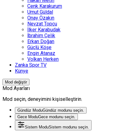
Hakan Metin
Cenk Karakurum
Umut Güldal
Onay Özakın
Nevzat Topçu
İlker Karabudak
İbrahim Çelik
Erkan Doğan
Güçlü Köşe
Engin Atanaz
Volkan Herken
Zanka Spor TV
Künye
Mod değiştir
Mod Ayarları
Mod seçin, deneyimini kişiselleştirin.
Gündüz Modu
Gündüz modunu seçin.
Gece Modu
Gece modunu seçin.
Sistem Modu
Sistem modunu seçin.