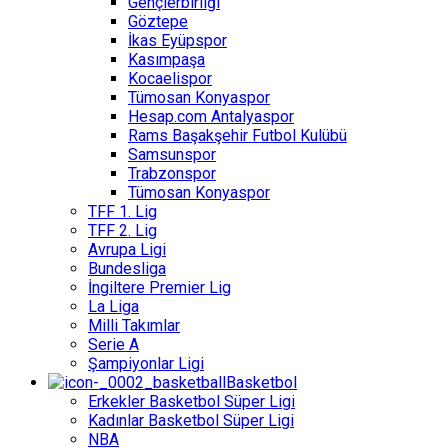
Gençlerbirliği
Göztepe
İkas Eyüpspor
Kasımpaşa
Kocaelispor
Tümosan Konyaspor
Hesap.com Antalyaspor
Rams Başakşehir Futbol Kulübü
Samsunspor
Trabzonspor
Tümosan Konyaspor
TFF 1. Lig
TFF 2. Lig
Avrupa Ligi
Bundesliga
İngiltere Premier Lig
La Liga
Milli Takımlar
Serie A
Şampiyonlar Ligi
Basketbol
Erkekler Basketbol Süper Ligi
Kadınlar Basketbol Süper Ligi
NBA