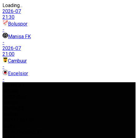
Loading...
2026-07
21:30
Boluspor
-
Manisa FK
-
2026-07
21:00
Cambuur
-
Excelsior
-
USD
42,97
%0.080
EURO
50,62
%0.030
GBP
58,03
%0.050
BIST
11.261,52
%0.37
GR. ALTIN
5.966,21
%0.22