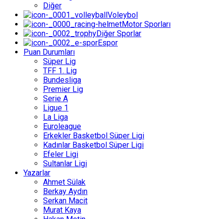
Diğer
Voleybol
Motor Sporları
Diğer Sporlar
Espor
Puan Durumları
Süper Lig
TFF 1. Lig
Bundesliga
Premier Lig
Serie A
Ligue 1
La Liga
Euroleague
Erkekler Basketbol Süper Ligi
Kadınlar Basketbol Süper Ligi
Efeler Ligi
Sultanlar Ligi
Yazarlar
Ahmet Sülak
Berkay Aydın
Serkan Macit
Murat Kaya