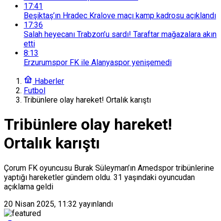
17:41
Beşiktaş’ın Hradec Kralove maçı kamp kadrosu açıklandı
17:36
Salah heyecanı Trabzon’u sardı! Taraftar mağazalara akın
etti
8:13
Erzurumspor FK ile Alanyaspor yenişemedi
Haberler
Futbol
Tribünlere olay hareket! Ortalık karıştı
Tribünlere olay hareket!
Ortalık karıştı
Çorum FK oyuncusu Burak Süleyman’ın Amedspor tribünlerine
yaptığı hareketler gündem oldu. 31 yaşındaki oyuncudan
açıklama geldi
20 Nisan 2025, 11:32
yayınlandı