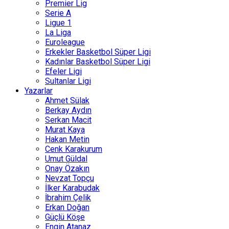
Premier Lig
Serie A
Ligue 1
La Liga
Euroleague
Erkekler Basketbol Süper Ligi
Kadınlar Basketbol Süper Ligi
Efeler Ligi
Sultanlar Ligi
Yazarlar
Ahmet Sülak
Berkay Aydın
Serkan Macit
Murat Kaya
Hakan Metin
Cenk Karakurum
Umut Güldal
Onay Özakın
Nevzat Topçu
İlker Karabudak
İbrahim Çelik
Erkan Doğan
Güçlü Köşe
Engin Atanaz