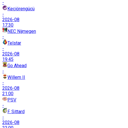
-
Keçiörengücü
-
2026-08
17:30
NEC Nijmegen
-
Telstar
-
2026-08
19:45
Go Ahead
-
Willem II
-
2026-08
21:00
PSV
-
F. Sittard
-
2026-08
22:00