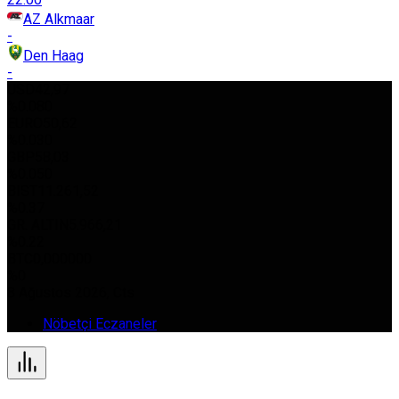
AZ Alkmaar
-
Den Haag
-
USD
42,97
%0.080
EURO
50,62
%0.030
GBP
58,03
%0.050
BIST
11.261,52
%0.37
GR. ALTIN
5.966,21
%0.22
BTC
0,000000
%0
8 Ağustos 2026, Cts
Nöbetçi Eczaneler