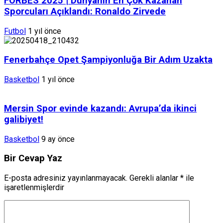
FORBES 2025 | Dünyanın En Çok Kazanan
Sporcuları Açıklandı: Ronaldo Zirvede
Futbol
1 yıl önce
Fenerbahçe Opet Şampiyonluğa Bir Adım Uzakta
Basketbol
1 yıl önce
Mersin Spor evinde kazandı: Avrupa’da ikinci
galibiyet!
Basketbol
9 ay önce
Bir Cevap Yaz
E-posta adresiniz yayınlanmayacak.
Gerekli alanlar
*
ile
işaretlenmişlerdir