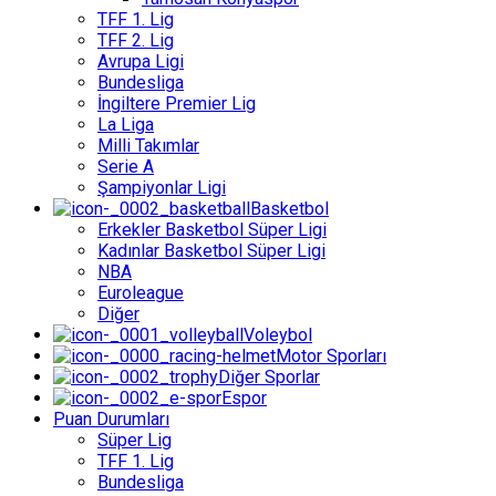
TFF 1. Lig
TFF 2. Lig
Avrupa Ligi
Bundesliga
İngiltere Premier Lig
La Liga
Milli Takımlar
Serie A
Şampiyonlar Ligi
Basketbol
Erkekler Basketbol Süper Ligi
Kadınlar Basketbol Süper Ligi
NBA
Euroleague
Diğer
Voleybol
Motor Sporları
Diğer Sporlar
Espor
Puan Durumları
Süper Lig
TFF 1. Lig
Bundesliga