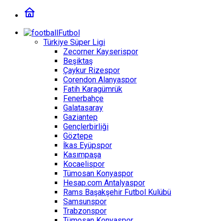
Futbol
Türkiye Süper Ligi
Zecorner Kayserispor
Beşiktaş
Çaykur Rizespor
Corendon Alanyaspor
Fatih Karagümrük
Fenerbahçe
Galatasaray
Gaziantep
Gençlerbirliği
Göztepe
İkas Eyüpspor
Kasımpaşa
Kocaelispor
Tümosan Konyaspor
Hesap.com Antalyaspor
Rams Başakşehir Futbol Kulübü
Samsunspor
Trabzonspor
Tümosan Konyaspor