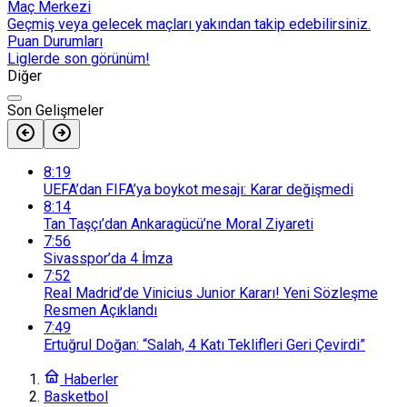
Maç Merkezi
Geçmiş veya gelecek maçları yakından takip edebilirsiniz.
Puan Durumları
Liglerde son görünüm!
Diğer
Son Gelişmeler
8:19
UEFA’dan FIFA’ya boykot mesajı: Karar değişmedi
8:14
Tan Taşçı’dan Ankaragücü’ne Moral Ziyareti
7:56
Sivasspor’da 4 İmza
7:52
Real Madrid’de Vinicius Junior Kararı! Yeni Sözleşme
Resmen Açıklandı
7:49
Ertuğrul Doğan: “Salah, 4 Katı Teklifleri Geri Çevirdi”
Haberler
Basketbol