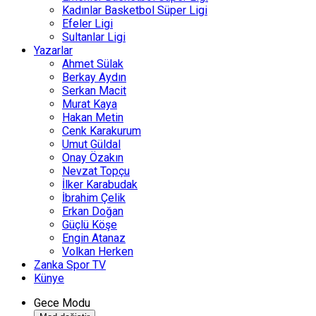
Kadınlar Basketbol Süper Ligi
Efeler Ligi
Sultanlar Ligi
Yazarlar
Ahmet Sülak
Berkay Aydın
Serkan Macit
Murat Kaya
Hakan Metin
Cenk Karakurum
Umut Güldal
Onay Özakın
Nevzat Topçu
İlker Karabudak
İbrahim Çelik
Erkan Doğan
Güçlü Köşe
Engin Atanaz
Volkan Herken
Zanka Spor TV
Künye
Gece Modu