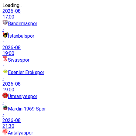
Loading...
2026-08
17:00
Bandırmaspor
-
İstanbulspor
-
2026-08
19:00
Sivasspor
-
Esenler Erokspor
-
2026-08
19:00
Ümraniyespor
-
Mardin 1969 Spor
-
2026-08
21:30
Antalyaspor