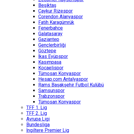
Beşiktaş
Çaykur Rizespor
Corendon Alanyaspor
Fatih Karagümrük
Fenerbahçe
Galatasaray
Gaziantep
Gençlerbirliği
Göztepe
İkas Eyüpspor
Kasımpaşa
Kocaelispor
Tümosan Konyaspor
Hesap.com Antalyaspor
Rams Başakşehir Futbol Kulübü
Samsunspor
Trabzonspor
Tümosan Konyaspor
TFF 1. Lig
TFF 2. Lig
Avrupa Ligi
Bundesliga
İngiltere Premier Lig