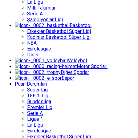
La Liga
Milli Takımlar
Serie A
Şampiyonlar Ligi
Basketbol
Erkekler Basketbol Süper Ligi
Kadınlar Basketbol Süper Ligi
NBA
Euroleague
Diğer
Voleybol
Motor Sporları
Diğer Sporlar
Espor
Puan Durumları
Süper Lig
TFF 1. Lig
Bundesliga
Premier Lig
Serie A
Ligue 1
La Liga
Euroleague
Erkekler Basketbol Süper Ligi