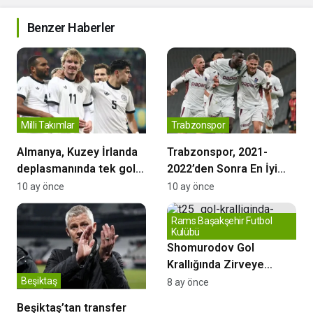
Benzer Haberler
Milli Takımlar
Trabzonspor
Almanya, Kuzey İrlanda
Trabzonspor, 2021-
deplasmanında tek golle
2022’den Sonra En İyi
kazandı
Başlangıcını Yaptı
10 ay önce
10 ay önce
Rams Başakşehir Futbol
Kulübü
Shomurodov Gol
Krallığında Zirveye
Yerleşti
Beşiktaş
8 ay önce
Beşiktaş’tan transfer