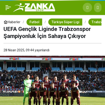
UEFA Gençlik Liginde
+
-
0
Trabzonspor Şampiyonluk
Haberler
Futbol
Türkiye Süper Ligi
Trabzon
UEFA Gençlik Liginde Trabzonspor
İçin Sahaya Çıkıyor
Şampiyonluk İçin Sahaya Çıkıyor
28 Nisan 2025, 09:44
yayınlandı