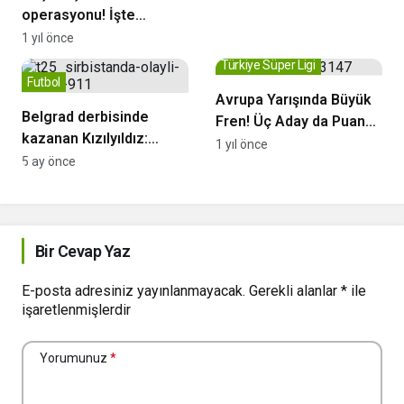
operasyonu! İşte
listedeki yıldızlar
1 yıl önce
Türkiye Süper Ligi
Futbol
Avrupa Yarışında Büyük
Belgrad derbisinde
Fren! Üç Aday da Puan
kazanan Kızılyıldız:
Kaybetti
1 yıl önce
Partizan’a 3 gol!
5 ay önce
Bir Cevap Yaz
E-posta adresiniz yayınlanmayacak.
Gerekli alanlar
*
ile
işaretlenmişlerdir
Yorumunuz
*