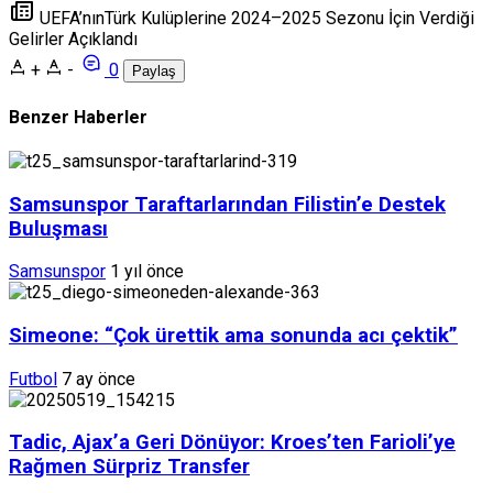
UEFA’nınTürk Kulüplerine 2024–2025 Sezonu İçin Verdiği
Gelirler Açıklandı
+
-
0
Paylaş
Benzer Haberler
Samsunspor Taraftarlarından Filistin’e Destek
Buluşması
Samsunspor
1 yıl önce
Simeone: “Çok ürettik ama sonunda acı çektik”
Futbol
7 ay önce
Tadic, Ajax’a Geri Dönüyor: Kroes’ten Farioli’ye
Rağmen Sürpriz Transfer