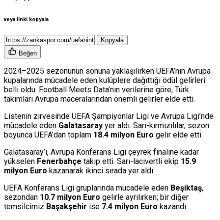
veya linki kopyala
Kopyala
Beğen
2024–2025 sezonunun sonuna yaklaşılırken UEFA’nın Avrupa
kupalarında mücadele eden kulüplere dağıttığı ödül gelirleri
belli oldu. Football Meets Data’nın verilerine göre, Türk
takımları Avrupa maceralarından önemli gelirler elde etti.
Listenin zirvesinde UEFA Şampiyonlar Ligi ve Avrupa Ligi’nde
mücadele eden
Galatasaray
yer aldı. Sarı-kırmızılılar, sezon
boyunca UEFA’dan toplam
18.4 milyon Euro
gelir elde etti.
Galatasaray’ı, Avrupa Konferans Ligi çeyrek finaline kadar
yükselen
Fenerbahçe
takip etti. Sarı-lacivertli ekip
15.9
milyon Euro
kazanarak ikinci sırada yer aldı.
UEFA Konferans Ligi gruplarında mücadele eden
Beşiktaş
,
sezondan
10.7 milyon Euro
gelirle ayrılırken; bir diğer
temsilcimiz
Başakşehir
ise
7.4 milyon Euro
kazandı.