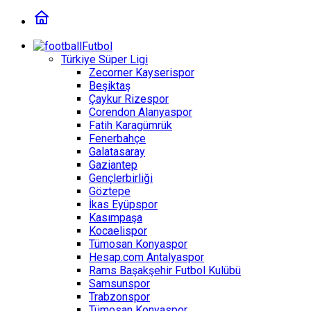
Futbol
Türkiye Süper Ligi
Zecorner Kayserispor
Beşiktaş
Çaykur Rizespor
Corendon Alanyaspor
Fatih Karagümrük
Fenerbahçe
Galatasaray
Gaziantep
Gençlerbirliği
Göztepe
İkas Eyüpspor
Kasımpaşa
Kocaelispor
Tümosan Konyaspor
Hesap.com Antalyaspor
Rams Başakşehir Futbol Kulübü
Samsunspor
Trabzonspor
Tümosan Konyaspor