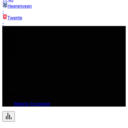
Heerenveen
-
Twente
-
USD
42,97
%0.080
EURO
50,62
%0.030
GBP
58,03
%0.050
BIST
11.261,52
%0.37
GR. ALTIN
5.966,21
%0.22
BTC
0,000000
%0
9 Ağustos 2026, Paz
Nöbetçi Eczaneler