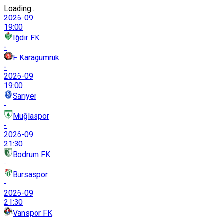
Loading...
2026-09
19:00
Iğdır FK
-
F. Karagümrük
-
2026-09
19:00
Sarıyer
-
Muğlaspor
-
2026-09
21:30
Bodrum FK
-
Bursaspor
-
2026-09
21:30
Vanspor FK