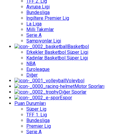
TFF 2. Lig
Avrupa Ligi
Bundesliga
İngiltere Premier Lig
La Liga
Milli Takımlar
Serie A
Şampiyonlar Ligi
Basketbol
Erkekler Basketbol Süper Ligi
Kadınlar Basketbol Süper Ligi
NBA
Euroleague
Diğer
Voleybol
Motor Sporları
Diğer Sporlar
Espor
Puan Durumları
Süper Lig
TFF 1. Lig
Bundesliga
Premier Lig
Serie A