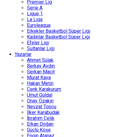
Premier Lig
Serie A
Ligue 1
La Liga
Euroleague
Erkekler Basketbol Süper Ligi
Kadınlar Basketbol Süper Ligi
Efeler Ligi
Sultanlar Ligi
Yazarlar
Ahmet Sülak
Berkay Aydın
Serkan Macit
Murat Kaya
Hakan Metin
Cenk Karakurum
Umut Güldal
Onay Özakın
Nevzat Topçu
İlker Karabudak
İbrahim Çelik
Erkan Doğan
Güçlü Köşe
Engin Atanaz