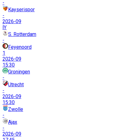
-
Kayserispor
-
2026-09
İY
S. Rotterdam
-
Feyenoord
1
2026-09
15:30
Groningen
-
Utrecht
-
2026-09
15:30
Zwolle
-
Ajax
-
2026-09
17:45