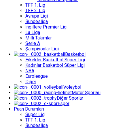
TFF 1. Lig
TFF 2. Lig
Avrupa Ligi
Bundesliga
İngiltere Premier Lig
La Liga
Milli Takımlar
Serie A
Şampiyonlar Ligi
Basketbol
Erkekler Basketbol Süper Ligi
Kadınlar Basketbol Süper Ligi
NBA
Euroleague
Diğer
Voleybol
Motor Sporları
Diğer Sporlar
Espor
Puan Durumları
Süper Lig
TFF 1. Lig
Bundesliga