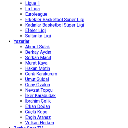
Ligue 1
La Liga
Euroleague
Erkekler Basketbol Süper Ligi
Kadınlar Basketbol Süper Ligi
Efeler Ligi
Sultanlar Ligi
Yazarlar
Ahmet Sülak
Berkay Aydın
Serkan Macit
Murat Kaya
Hakan Metin
Cenk Karakurum
Umut Güldal
Onay Özakın
Nevzat Topçu
İlker Karabudak
İbrahim Çelik
Erkan Doğan
Güçlü Köşe
Engin Atanaz
Volkan Herken