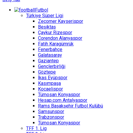
Futbol
Türkiye Süper Ligi
Zecorner Kayserispor
Beşiktaş
Çaykur Rizespor
Corendon Alanyaspor
Fatih Karagümrük
Fenerbahçe
Galatasaray
Gaziantep
Gençlerbirliği
Göztepe
İkas Eyüpspor
Kasımpaşa
Kocaelispor
Tümosan Konyaspor
Hesap.com Antalyaspor
Rams Başakşehir Futbol Kulübü
Samsunspor
Trabzonspor
Tümosan Konyaspor
TFF 1. Lig