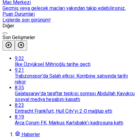
Maç Merkezi
Geçmiş veya gelecek maçları yakından takip edebilirsiniz.
Puan Durumları
Liglerde son görünüm!
Diğer
Son Gelişmeler
9:32
İlke Özyüksel Mihrioğlu tarihe geçti
9:21
Trabzonspor’da Salah etkisi: Kombine satışında tarihi
rekor
8:35
Galatasaray’da taraftar tepkisi sonrası Abdullah Kavukcu
sosyal medya hesabını kapattı
8:23
Eintracht Frankfurt, Hull City’yi 2-0 mağlup etti
8:19
Arca Çorum FK, Markus Karlsbakk’ı kadrosuna kattı
Haberler