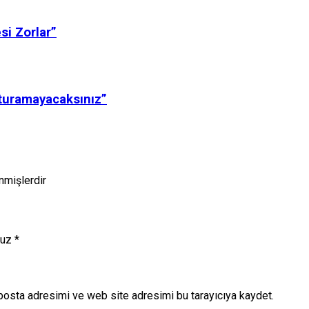
si Zorlar”
sturamayacaksınız”
enmişlerdir
nuz
*
posta adresimi ve web site adresimi bu tarayıcıya kaydet.