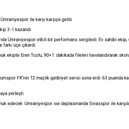
a
Ümraniyespor
ile karşı karşıya geldi.
kip 3-1 kazandı.
arıda Ümraniyespor etkili bir performans sergiledi. Ev sahibi ekip
e farkı üçe çıkardı.
onuk ekipte
Eren Tozlu
, 90+1. dakikada fileleri havalandırarak skoru
urumspor FK’nin 12 maçlık galibiyet serisi sona erdi. 63 puanda k
aya yerleşti.
onuk edecek. Ümraniyespor ise deplasmanda
Sivasspor
ile karşıl