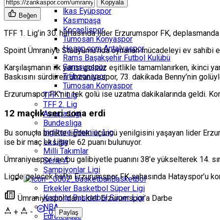
Göztepe
Kopyala
İkas Eyüpspor
Beğen
Kasımpaşa
Kocaelispor
TFF 1. Lig
’in 30. haftasında lider
Erzurumspor FK
, deplasmand
Tümosan Konyaspor
Hesap.com Antalyaspor
Spoint Ümraniye Stadyumu
’nda oynanan mücadeleyi ev sahibi e
Rams Başakşehir Futbol Kulübü
Samsunspor
Karşılaşmanın ilk yarısı golsüz eşitlikle tamamlanırken, ikinci y
Trabzonspor
Baskısını sürdüren Ümraniyespor, 73. dakikada
Benny
’nin golüyl
Tümosan Konyaspor
Erzurumspor FK’nin tek golü ise uzatma dakikalarında geldi. K
TFF 1. Lig
TFF 2. Lig
12 maçlık seri sona erdi
Avrupa Ligi
Bundesliga
İngiltere Premier Lig
Bu sonuçla birlikte ligdeki üçüncü yenilgisini yaşayan lider Erz
La Liga
ise bir maç eksiğiyle 62 puanı bulunuyor.
Milli Takımlar
Ümraniyespor ise bu galibiyetle puanını 38’e yükselterek 14. sır
Serie A
Şampiyonlar Ligi
Ligde gelecek hafta Erzurumspor FK sahasında
Hatayspor
’u k
Basketbol
Erkekler Basketbol Süper Ligi
Kadınlar Basketbol Süper Ligi
Ümraniyespor’dan Lider Erzurumspor’a Darbe
NBA
+
-
0
Paylaş
Euroleague