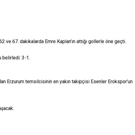
, 62 ve 67. dakikalarda
Emre Kaplan
’ın attığı gollerle öne geçti.
 belirledi: 3-1.
alan Erzurum temsilcisinin en yakın takipçisi
Esenler Erokspor
’un
aşacak.