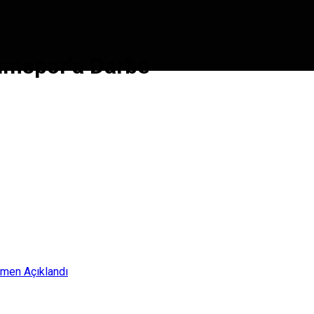
umspor’a Darbe
smen Açıklandı