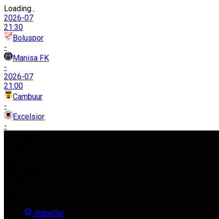
Loading...
2026-07
21:30
Boluspor
-
Manisa FK
-
2026-07
21:00
Cambuur
-
Excelsior
-
USD
42,97
%0.080
EURO
50,62
%0.030
GBP
58,03
%0.050
BIST
11.261,52
%0.37
GR. ALTIN
5.966,21
Haberler
%0.22