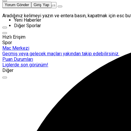
Yorum Gönder
Giriş Yap
Aradığınız kelimeyi yazın ve entera basın, kapatmak için esc but
Yeni Haberler
Diğer Sporlar
Hızlı Erişim
Spor
Maç Merkezi
Geçmiş veya gelecek maçları yakından takip edebilirsiniz.
Puan Durumları
Liglerde son görünüm!
Diğer