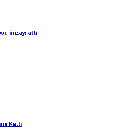
d imzayı attı
na Kattı