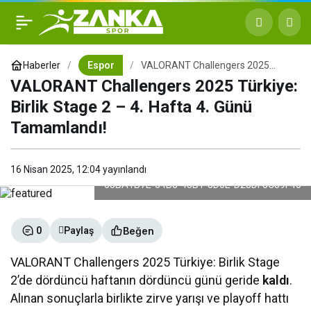
VALORANT Challengers
+
-
0
2025 Türkiye: Birlik Stage 2
Haberler
Espor
VALORANT Challengers 2025
Türkiye: Birlik Stage 2 – 4. Hafta 4.
VALORANT Challengers 2025 Türkiye:
Günü Tamamlandı!
– 4. Hafta 4. Günü
Birlik Stage 2 – 4. Hafta 4. Günü
Tamamlandı!
Tamamlandı!
16 Nisan 2025, 12:04
yayınlandı
63BA1B7E-64B8-45B1-8D0E-D28DF3C89F40
Beğen
0
Paylaş
VALORANT Challengers 2025 Türkiye: Birlik Stage
2’de dördüncü haftanın dördüncü günü geride
kaldı
.
Alınan sonuçlarla birlikte zirve yarışı ve playoff hattı