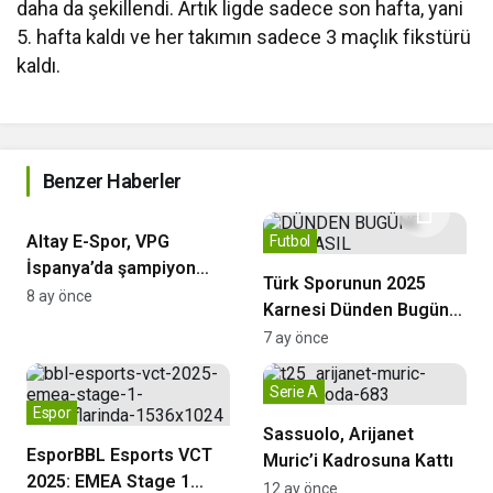
daha da şekillendi. Artık ligde sadece son hafta, yani
5. hafta kaldı ve her takımın sadece 3 maçlık fikstürü
kaldı.
Benzer Haberler
Espor
Altay E-Spor, VPG
Futbol
İspanya’da şampiyon
Türk Sporunun 2025
oldu
8 ay önce
Karnesi Dünden Bugüne
Spor’da
7 ay önce
Serie A
Espor
Sassuolo, Arijanet
EsporBBL Esports VCT
Muric’i Kadrosuna Kattı
2025: EMEA Stage 1
12 ay önce