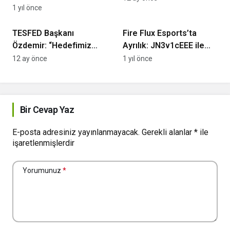
Playoff’larında
1 yıl önce
Espor
Espor
TESFED Başkanı
Fire Flux Esports’ta
Özdemir: “Hedefimiz
Ayrılık: JN3v1cEEE ile
Türk Esporunu Dünyada
Yollar Ayrıldı
12 ay önce
1 yıl önce
Daha Güçlü Hale
Getirmek”
Bir Cevap Yaz
E-posta adresiniz yayınlanmayacak.
Gerekli alanlar
*
ile
işaretlenmişlerdir
Yorumunuz
*