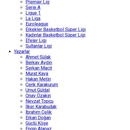
Premier Lig
Serie A
Ligue 1
La Liga
Euroleague
Erkekler Basketbol Süper Ligi
Kadınlar Basketbol Süper Ligi
Efeler Ligi
Sultanlar Ligi
Yazarlar
Ahmet Sülak
Berkay Aydın
Serkan Macit
Murat Kaya
Hakan Metin
Cenk Karakurum
Umut Güldal
Onay Özakın
Nevzat Topçu
İlker Karabudak
İbrahim Çelik
Erkan Doğan
Güçlü Köşe
Engin Atanaz