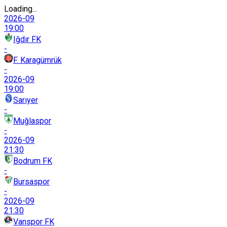
Loading...
2026-09
19:00
Iğdır FK
-
F. Karagümrük
-
2026-09
19:00
Sarıyer
-
Muğlaspor
-
2026-09
21:30
Bodrum FK
-
Bursaspor
-
2026-09
21:30
Vanspor FK