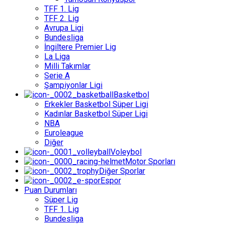
TFF 1. Lig
TFF 2. Lig
Avrupa Ligi
Bundesliga
İngiltere Premier Lig
La Liga
Milli Takımlar
Serie A
Şampiyonlar Ligi
Basketbol
Erkekler Basketbol Süper Ligi
Kadınlar Basketbol Süper Ligi
NBA
Euroleague
Diğer
Voleybol
Motor Sporları
Diğer Sporlar
Espor
Puan Durumları
Süper Lig
TFF 1. Lig
Bundesliga