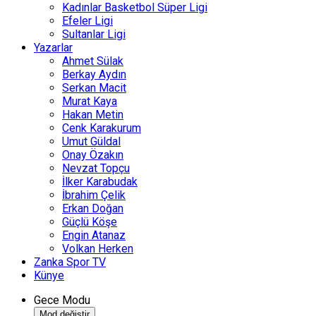
Kadınlar Basketbol Süper Ligi
Efeler Ligi
Sultanlar Ligi
Yazarlar
Ahmet Sülak
Berkay Aydın
Serkan Macit
Murat Kaya
Hakan Metin
Cenk Karakurum
Umut Güldal
Onay Özakın
Nevzat Topçu
İlker Karabudak
İbrahim Çelik
Erkan Doğan
Güçlü Köşe
Engin Atanaz
Volkan Herken
Zanka Spor TV
Künye
Gece Modu
Mod değiştir