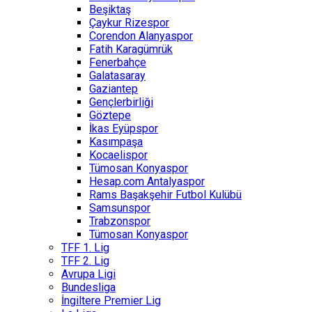
Beşiktaş
Çaykur Rizespor
Corendon Alanyaspor
Fatih Karagümrük
Fenerbahçe
Galatasaray
Gaziantep
Gençlerbirliği
Göztepe
İkas Eyüpspor
Kasımpaşa
Kocaelispor
Tümosan Konyaspor
Hesap.com Antalyaspor
Rams Başakşehir Futbol Kulübü
Samsunspor
Trabzonspor
Tümosan Konyaspor
TFF 1. Lig
TFF 2. Lig
Avrupa Ligi
Bundesliga
İngiltere Premier Lig