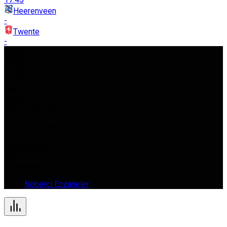
Heerenveen
-
Twente
-
USD
42,97
%0.080
EURO
50,62
%0.030
GBP
58,03
%0.050
BIST
11.261,52
%0.37
GR. ALTIN
5.966,21
%0.22
BTC
0,000000
%0
9 Ağustos 2026, Paz
Nöbetçi Eczaneler