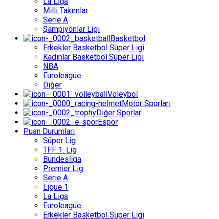
La Liga
Milli Takımlar
Serie A
Şampiyonlar Ligi
Basketbol
Erkekler Basketbol Süper Ligi
Kadınlar Basketbol Süper Ligi
NBA
Euroleague
Diğer
Voleybol
Motor Sporları
Diğer Sporlar
Espor
Puan Durumları
Süper Lig
TFF 1. Lig
Bundesliga
Premier Lig
Serie A
Ligue 1
La Liga
Euroleague
Erkekler Basketbol Süper Ligi