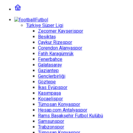
Futbol
Türkiye Süper Ligi
Zecorner Kayserispor
Beşiktaş
Çaykur Rizespor
Corendon Alanyaspor
Fatih Karagümrük
Fenerbahçe
Galatasaray
Gaziantep
Gençlerbirliği
Göztepe
İkas Eyüpspor
Kasımpaşa
Kocaelispor
Tümosan Konyaspor
Hesap.com Antalyaspor
Rams Başakşehir Futbol Kulübü
Samsunspor
Trabzonspor
Tümosan Konyaspor