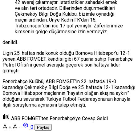
42 averaj çıkarmıştır. İstatistikler sahadaki emek
ve alın teri ortadadır. Dillerinden düşürmedikleri
Çekmeköy Bilgi Doğa Kulübü, bizimle oynadığı
maçın ardından, Ünye Kadın FK’dan 15,
Trabzonspor’dan ise 17 gol yemiştir. Zaferlerimize
kimsenin gölge düşürmesine izin vermeyiz.
denildi.
Ligin 25. haftasında konuk olduğu Bornova Hitabspor’u 12-1
yenen ABB FOMGET, kendisi gibi 67 puana sahip Fenerbahçe
Petrol Ofisi’ni genel averajda geçerek son haftaya lider
girmişti.
Fenerbahçe Kulübü, ABB FOMGET’in 22. haftada 19-0
kazandığı Çekmeköy Bilgi Doğa ve 25. haftada 12-1 kazandığı
Bornova Hitabspor maçlarının “hayatın olağan akışına aykırı”
olduğunu savunarak Türkiye Futbol Federasyonunun konuyla
ilgili soruşturma açmasını talep etmişti.
ABB FOMGET’ten Fenerbahçe’ye Cevap Geldi
+
-
0
Paylaş