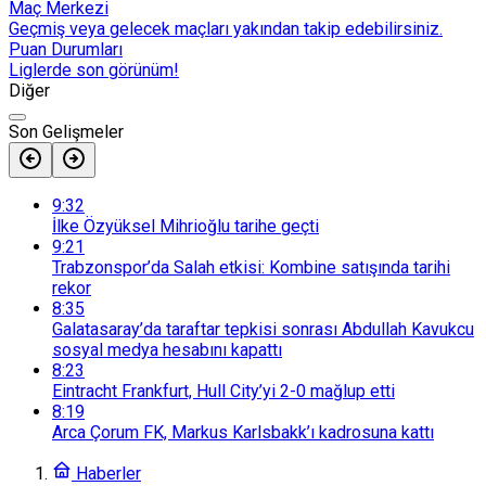
Maç Merkezi
Geçmiş veya gelecek maçları yakından takip edebilirsiniz.
Puan Durumları
Liglerde son görünüm!
Diğer
Son Gelişmeler
9:32
İlke Özyüksel Mihrioğlu tarihe geçti
9:21
Trabzonspor’da Salah etkisi: Kombine satışında tarihi
rekor
8:35
Galatasaray’da taraftar tepkisi sonrası Abdullah Kavukcu
sosyal medya hesabını kapattı
8:23
Eintracht Frankfurt, Hull City’yi 2-0 mağlup etti
8:19
Arca Çorum FK, Markus Karlsbakk’ı kadrosuna kattı
Haberler