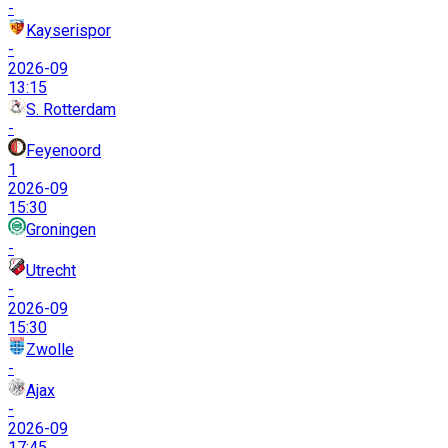
-
Kayserispor
-
2026-09
13:15
S. Rotterdam
-
Feyenoord
1
2026-09
15:30
Groningen
-
Utrecht
-
2026-09
15:30
Zwolle
-
Ajax
-
2026-09
17:45