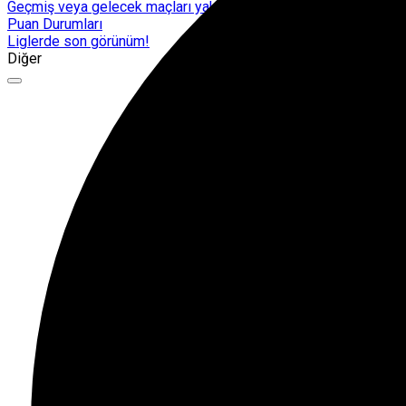
Geçmiş veya gelecek maçları yakından takip edebilirsiniz.
Puan Durumları
Liglerde son görünüm!
Diğer