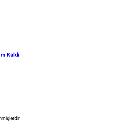
ım Kaldı
enmişlerdir