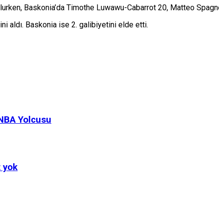
olurken, Baskonia’da Timothe Luwawu-Cabarrot 20, Matteo Spagnol
 aldı. Baskonia ise 2. galibiyetini elde etti.
 NBA Yolcusu
t yok