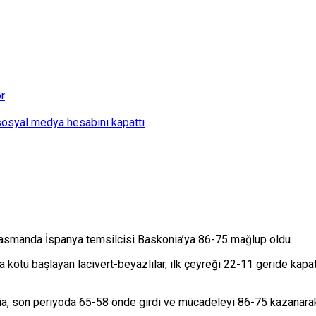
or
 sosyal medya hesabını kapattı
lasmanda İspanya temsilcisi Baskonia’ya 86-75 mağlup oldu.
ötü başlayan lacivert-beyazlılar, ilk çeyreği 22-11 geride kapattı
a, son periyoda 65-58 önde girdi ve mücadeleyi 86-75 kazanarak 