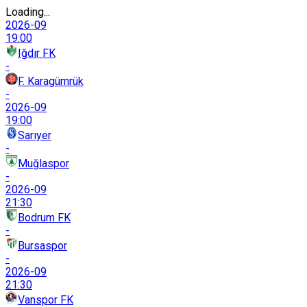
Loading...
2026-09
19:00
Iğdır FK
-
F. Karagümrük
-
2026-09
19:00
Sarıyer
-
Muğlaspor
-
2026-09
21:30
Bodrum FK
-
Bursaspor
-
2026-09
21:30
Vanspor FK