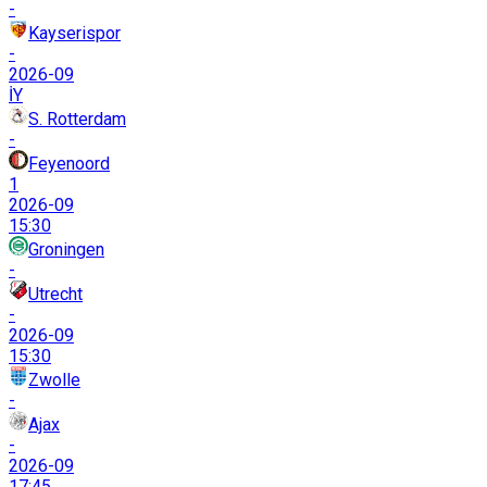
-
Kayserispor
-
2026-09
İY
S. Rotterdam
-
Feyenoord
1
2026-09
15:30
Groningen
-
Utrecht
-
2026-09
15:30
Zwolle
-
Ajax
-
2026-09
17:45