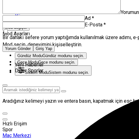
Volkan Herken
Zanka Spor TV
Yorumu
Künye
Ad
*
E-Posta
*
Mod değiştir
Mod Ayarları
Bir dahaki sefere yorum yaptığımda kullanılmak üzere adımı, e-
Mod seçin, deneyimini kişiselleştirin.
Yorum Gönder
Giriş Yap
Gündüz Modu
Gündüz modunu seçin.
Gece Modu
Gece modunu seçin.
Yeni Haberler
Diğer Sporlar
Sistem Modu
Sistem modunu seçin.
Aradığınız kelimeyi yazın ve entera basın, kapatmak için esc but
Hızlı Erişim
Spor
Maç Merkezi