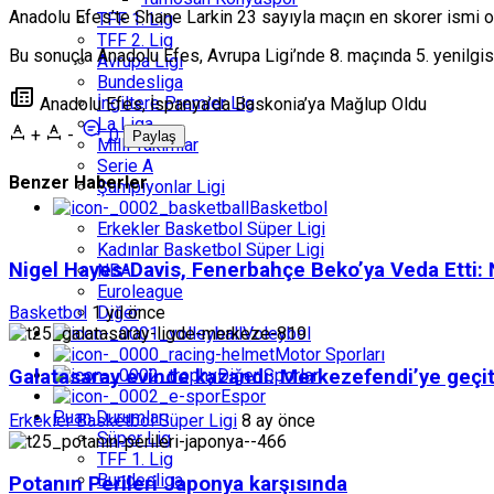
Anadolu Efes’te Shane Larkin 23 sayıyla maçın en skorer ismi 
TFF 1. Lig
TFF 2. Lig
Bu sonuçla Anadolu Efes, Avrupa Ligi’nde 8. maçında 5. yenilgisini
Avrupa Ligi
Bundesliga
İngiltere Premier Lig
Anadolu Efes, İspanya’da Baskonia’ya Mağlup Oldu
La Liga
+
-
0
Paylaş
Milli Takımlar
Serie A
Benzer Haberler
Şampiyonlar Ligi
Basketbol
Erkekler Basketbol Süper Ligi
Kadınlar Basketbol Süper Ligi
Nigel Hayes-Davis, Fenerbahçe Beko’ya Veda Etti:
NBA
Euroleague
Diğer
Basketbol
1 yıl önce
Voleybol
Motor Sporları
Diğer Sporlar
Galatasaray evinde kazandı: Merkezefendi’ye geçi
Espor
Puan Durumları
Erkekler Basketbol Süper Ligi
8 ay önce
Süper Lig
TFF 1. Lig
Bundesliga
Potanın Perileri Japonya karşısında