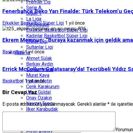
Premier Lig
Serie A
Fenerbahçe Beko Yarı Finalde: Türk Telekom’u Geçt
Ligue 1
La Liga
Erkekler Basketbol Süper Ligi
1 yıl önce
Euroleague
Erkekler Basketbol Süper Ligi
Kadınlar Basketbol Süper Ligi
Ekrem Memnun: “Buraya kazanmak için geldik ama
Efeler Ligi
Sultanlar Ligi
Basketbol
1 yıl önce
Yazarlar
Ahmet Sülak
Berkay Aydın
Errick McCollum Galatasaray’da! Tecrübeli Yıldız Sa
Serkan Macit
Murat Kaya
Basketbol
1 yıl önce
Hakan Metin
Cenk Karakurum
Bir Cevap Yaz
Umut Güldal
Onay Özakın
Nevzat Topçu
E-posta adresiniz yayınlanmayacak.
Gerekli alanlar
*
ile işaretl
İlker Karabudak
İbrahim Çelik
Erkan Doğan
Güçlü Köşe
Yorumu
Engin Atanaz