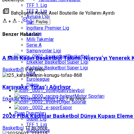
TFF 1. Lig
TFF 2. Lig
Bahçeşehir Koleji, Axel Bouteille ile Yollarını Ayırdı
Avrupa Ligi
+
-
0
Bundesliga
Paylaş
İngiltere Premier Lig
La Liga
Benzer Haberler
Milli Takımlar
Serie A
Şampiyonlar Ligi
Basketbol
A Milli Kadın Basketbol Takımı, Nijerya’yı Yenerek
Erkekler Basketbol Süper Ligi
Kadınlar Basketbol Süper Ligi
Basketbol
9 ay önce
NBA
Euroleague
Diğer
Karşıyaka, Tofaş’ı Ağırlıyor
Voleybol
Motor Sporları
Erkekler Basketbol Süper Ligi
7 ay önce
Diğer Sporlar
Espor
Puan Durumları
2026 FIBA Kadınlar Basketbol Dünya Kupası Eleme Tu
Süper Lig
TFF 1. Lig
Basketbol
11 ay önce
Bundesliga