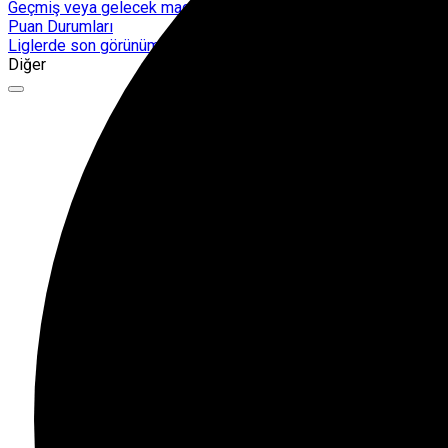
Geçmiş veya gelecek maçları yakından takip edebilirsiniz.
Puan Durumları
Liglerde son görünüm!
Diğer