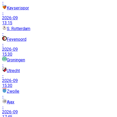
-
Kayserispor
-
2026-09
13:15
S. Rotterdam
-
Feyenoord
-
2026-09
15:30
Groningen
-
Utrecht
-
2026-09
15:30
Zwolle
-
Ajax
-
2026-09
17:45