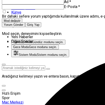
Ad
*
Volkan Herken
E-Posta
*
Zanka Spor TV
Künye
Bir dahaki sefere yorum yaptığımda kullanılmak üzere adımı, e-
Mod değiştir
Yorum Gönder
Giriş Yap
Mod Ayarları
Mod seçin, deneyimini kişiselleştirin.
Yeni Haberler
Diğer Sporlar
Gündüz Modu
Gündüz modunu seçin.
Gece Modu
Gece modunu seçin.
Sistem Modu
Sistem modunu seçin.
Aradığınız kelimeyi yazın ve entera basın, kapatmak için esc but
Hızlı Erişim
Spor
Maç Merkezi