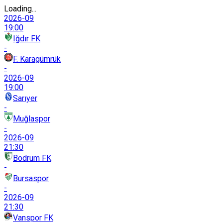
Loading...
2026-09
19:00
Iğdır FK
-
F. Karagümrük
-
2026-09
19:00
Sarıyer
-
Muğlaspor
-
2026-09
21:30
Bodrum FK
-
Bursaspor
-
2026-09
21:30
Vanspor FK