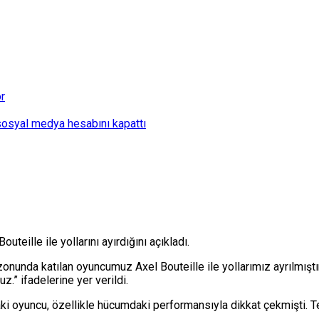
or
 sosyal medya hesabını kapattı
eille ile yollarını ayırdığını açıkladı.
unda katılan oyuncumuz Axel Bouteille ile yollarımız ayrılmıştır.
z.” ifadelerine yer verildi.
i oyuncu, özellikle hücumdaki performansıyla dikkat çekmişti. Te