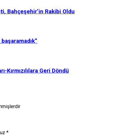
i, Bahçeşehir’in Rakibi Oldu
 başaramadık”
rı-Kırmızılılara Geri Döndü
enmişlerdir
nuz
*