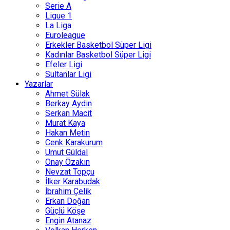
Serie A
Ligue 1
La Liga
Euroleague
Erkekler Basketbol Süper Ligi
Kadınlar Basketbol Süper Ligi
Efeler Ligi
Sultanlar Ligi
Yazarlar
Ahmet Sülak
Berkay Aydın
Serkan Macit
Murat Kaya
Hakan Metin
Cenk Karakurum
Umut Güldal
Onay Özakın
Nevzat Topçu
İlker Karabudak
İbrahim Çelik
Erkan Doğan
Güçlü Köşe
Engin Atanaz