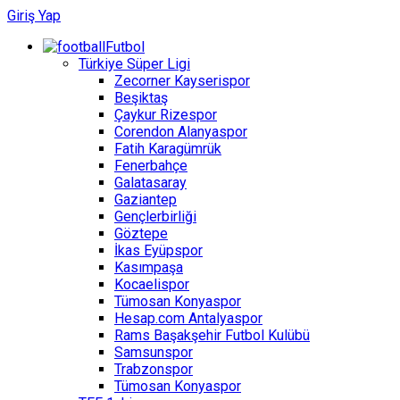
Giriş Yap
Futbol
Türkiye Süper Ligi
Zecorner Kayserispor
Beşiktaş
Çaykur Rizespor
Corendon Alanyaspor
Fatih Karagümrük
Fenerbahçe
Galatasaray
Gaziantep
Gençlerbirliği
Göztepe
İkas Eyüpspor
Kasımpaşa
Kocaelispor
Tümosan Konyaspor
Hesap.com Antalyaspor
Rams Başakşehir Futbol Kulübü
Samsunspor
Trabzonspor
Tümosan Konyaspor