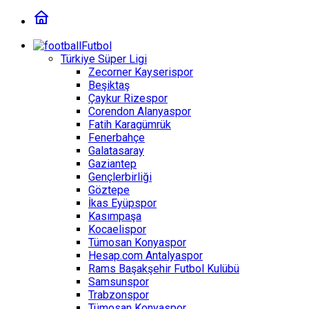
Futbol
Türkiye Süper Ligi
Zecorner Kayserispor
Beşiktaş
Çaykur Rizespor
Corendon Alanyaspor
Fatih Karagümrük
Fenerbahçe
Galatasaray
Gaziantep
Gençlerbirliği
Göztepe
İkas Eyüpspor
Kasımpaşa
Kocaelispor
Tümosan Konyaspor
Hesap.com Antalyaspor
Rams Başakşehir Futbol Kulübü
Samsunspor
Trabzonspor
Tümosan Konyaspor