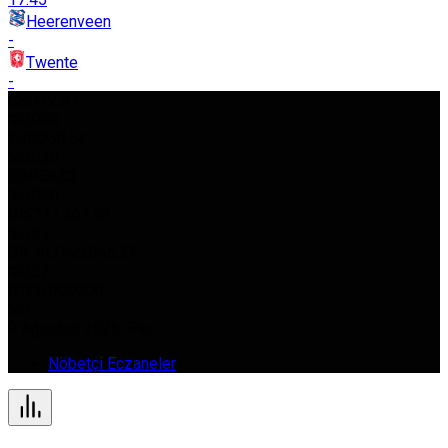
Heerenveen
-
Twente
-
USD
42,97
%0.080
EURO
50,62
%0.030
GBP
58,03
%0.050
BIST
11.261,52
%0.37
GR. ALTIN
5.966,21
%0.22
BTC
0,000000
%0
9 Ağustos 2026, Paz
Nöbetçi Eczaneler