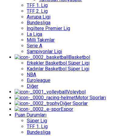
TFF 1. Lig
TFF 2. Lig
Avrupa Ligi
Bundesliga
İngiltere Premier Lig
La Liga
Milli Takımlar
Serie A
Şampiyonlar Ligi
Basketbol
Erkekler Basketbol Süper Ligi
Kadınlar Basketbol Süper Ligi
NBA
Euroleague
Diğer
Voleybol
Motor Sporları
Diğer Sporlar
Espor
Puan Durumları
Süper Lig
TFF 1. Lig
Bundesliga