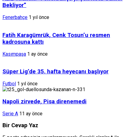
Bekliyor”
Fenerbahçe
1 yıl önce
Fatih Karagümrük, Cenk Tosun’u resmen
kadrosuna kattı
Kasımpaşa
1 ay önce
Süper Lig’de 35. hafta heyecanı başlıyor
Futbol
1 yıl önce
Napoli zirvede, Pisa direnemedi
Serie A
11 ay önce
Bir Cevap Yaz