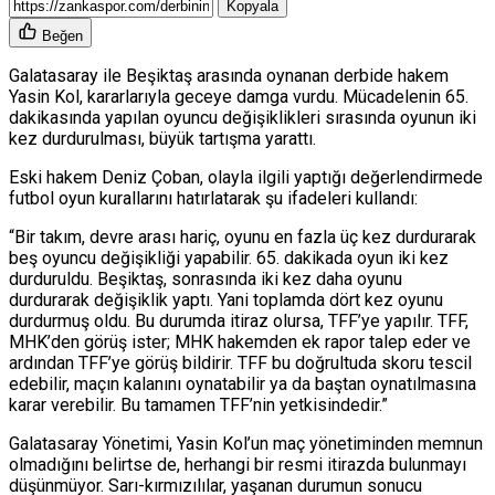
Kopyala
Beğen
Galatasaray ile Beşiktaş arasında oynanan derbide hakem
Yasin Kol, kararlarıyla geceye damga vurdu. Mücadelenin 65.
dakikasında yapılan oyuncu değişiklikleri sırasında oyunun iki
kez durdurulması, büyük tartışma yarattı.
Eski hakem Deniz Çoban, olayla ilgili yaptığı değerlendirmede
futbol oyun kurallarını hatırlatarak şu ifadeleri kullandı:
“Bir takım, devre arası hariç, oyunu en fazla üç kez durdurarak
beş oyuncu değişikliği yapabilir. 65. dakikada oyun iki kez
durduruldu. Beşiktaş, sonrasında iki kez daha oyunu
durdurarak değişiklik yaptı. Yani toplamda dört kez oyunu
durdurmuş oldu. Bu durumda itiraz olursa, TFF’ye yapılır. TFF,
MHK’den görüş ister; MHK hakemden ek rapor talep eder ve
ardından TFF’ye görüş bildirir. TFF bu doğrultuda skoru tescil
edebilir, maçın kalanını oynatabilir ya da baştan oynatılmasına
karar verebilir. Bu tamamen TFF’nin yetkisindedir.”
Galatasaray Yönetimi, Yasin Kol’un maç yönetiminden memnun
olmadığını belirtse de, herhangi bir resmi itirazda bulunmayı
düşünmüyor. Sarı-kırmızılılar, yaşanan durumun sonucu