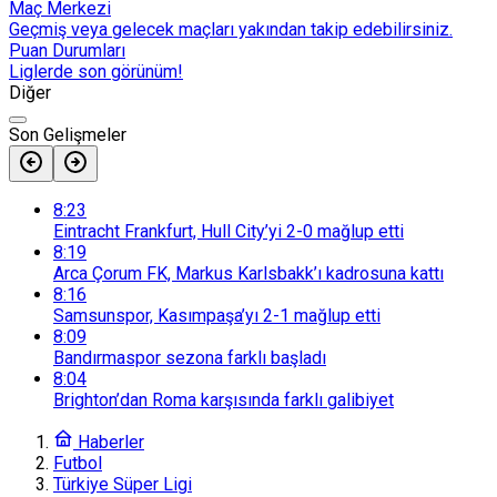
Maç Merkezi
Geçmiş veya gelecek maçları yakından takip edebilirsiniz.
Puan Durumları
Liglerde son görünüm!
Diğer
Son Gelişmeler
8:23
Eintracht Frankfurt, Hull City’yi 2-0 mağlup etti
8:19
Arca Çorum FK, Markus Karlsbakk’ı kadrosuna kattı
8:16
Samsunspor, Kasımpaşa’yı 2-1 mağlup etti
8:09
Bandırmaspor sezona farklı başladı
8:04
Brighton’dan Roma karşısında farklı galibiyet
Haberler
Futbol
Türkiye Süper Ligi