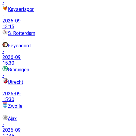
-
Kayserispor
-
2026-09
13:15
S. Rotterdam
-
Feyenoord
-
2026-09
15:30
Groningen
-
Utrecht
-
2026-09
15:30
Zwolle
-
Ajax
-
2026-09
17:45