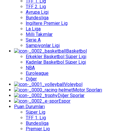
TFF 1. Lig
TFF 2. Lig
Avrupa Ligi
Bundesliga
İngiltere Premier Lig
La Liga
Milli Takımlar
Serie A
Şampiyonlar Ligi
Basketbol
Erkekler Basketbol Süper Ligi
Kadınlar Basketbol Süper Ligi
NBA
Euroleague
Diğer
Voleybol
Motor Sporları
Diğer Sporlar
Espor
Puan Durumları
Süper Lig
TFF 1. Lig
Bundesliga
Premier Lig