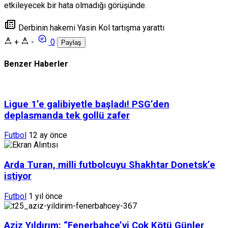
etkileyecek bir hata olmadığı görüşünde.
Derbinin hakemi Yasin Kol tartışma yarattı
+
-
0
Paylaş
Benzer Haberler
Ligue 1’e galibiyetle başladı! PSG’den
deplasmanda tek gollü zafer
Futbol
12 ay önce
Arda Turan, milli futbolcuyu Shakhtar Donetsk’e
istiyor
Futbol
1 yıl önce
Aziz Yıldırım: “Fenerbahçe’yi Çok Kötü Günler