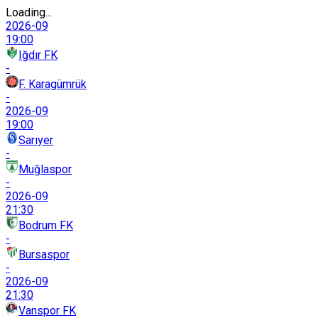
Loading...
2026-09
19:00
Iğdır FK
-
F. Karagümrük
-
2026-09
19:00
Sarıyer
-
Muğlaspor
-
2026-09
21:30
Bodrum FK
-
Bursaspor
-
2026-09
21:30
Vanspor FK