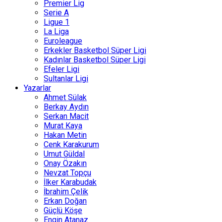
Premier Lig
Serie A
Ligue 1
La Liga
Euroleague
Erkekler Basketbol Süper Ligi
Kadınlar Basketbol Süper Ligi
Efeler Ligi
Sultanlar Ligi
Yazarlar
Ahmet Sülak
Berkay Aydın
Serkan Macit
Murat Kaya
Hakan Metin
Cenk Karakurum
Umut Güldal
Onay Özakın
Nevzat Topçu
İlker Karabudak
İbrahim Çelik
Erkan Doğan
Güçlü Köşe
Engin Atanaz