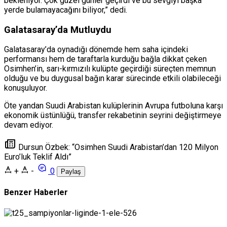
bekleniyor. Çok güzel günler geçirdi ve bu sevgiyi başka
yerde bulamayacağını biliyor,” dedi.
Galatasaray’da Mutluydu
Galatasaray’da oynadığı dönemde hem saha içindeki
performansı hem de taraftarla kurduğu bağla dikkat çeken
Osimhen’in, sarı-kırmızılı kulüpte geçirdiği süreçten memnun
olduğu ve bu duygusal bağın karar sürecinde etkili olabileceği
konuşuluyor.
Öte yandan Suudi Arabistan kulüplerinin Avrupa futboluna karşı
ekonomik üstünlüğü, transfer rekabetinin seyrini değiştirmeye
devam ediyor.
Dursun Özbek: “Osimhen Suudi Arabistan’dan 120 Milyon
Euro’luk Teklif Aldı”
+
-
0
Paylaş
Benzer Haberler