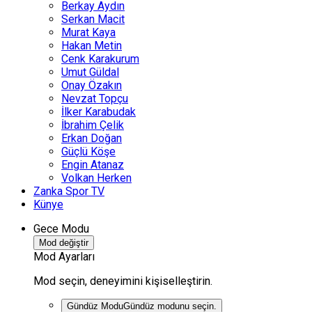
Berkay Aydın
Serkan Macit
Murat Kaya
Hakan Metin
Cenk Karakurum
Umut Güldal
Onay Özakın
Nevzat Topçu
İlker Karabudak
İbrahim Çelik
Erkan Doğan
Güçlü Köşe
Engin Atanaz
Volkan Herken
Zanka Spor TV
Künye
Gece Modu
Mod değiştir
Mod Ayarları
Mod seçin, deneyimini kişiselleştirin.
Gündüz Modu
Gündüz modunu seçin.