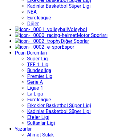
Erkekler Basketbol Süper Ligi
Kadınlar Basketbol Süper Ligi
NBA
Euroleague
Diğer
Voleybol
Motor Sporları
Diğer Sporlar
Espor
Puan Durumları
Süper Lig
TFF 1. Lig
Bundesliga
Premier Lig
Serie A
Ligue 1
La Liga
Euroleague
Erkekler Basketbol Süper Ligi
Kadınlar Basketbol Süper Ligi
Efeler Ligi
Sultanlar Ligi
Yazarlar
Ahmet Sülak