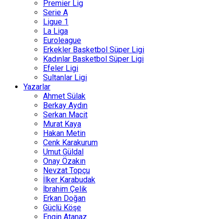
Premier Lig
Serie A
Ligue 1
La Liga
Euroleague
Erkekler Basketbol Süper Ligi
Kadınlar Basketbol Süper Ligi
Efeler Ligi
Sultanlar Ligi
Yazarlar
Ahmet Sülak
Berkay Aydın
Serkan Macit
Murat Kaya
Hakan Metin
Cenk Karakurum
Umut Güldal
Onay Özakın
Nevzat Topçu
İlker Karabudak
İbrahim Çelik
Erkan Doğan
Güçlü Köşe
Engin Atanaz