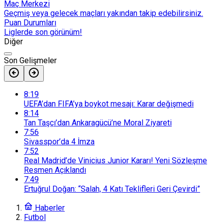
Maç Merkezi
Geçmiş veya gelecek maçları yakından takip edebilirsiniz.
Puan Durumları
Liglerde son görünüm!
Diğer
Son Gelişmeler
8:19
UEFA’dan FIFA’ya boykot mesajı: Karar değişmedi
8:14
Tan Taşçı’dan Ankaragücü’ne Moral Ziyareti
7:56
Sivasspor’da 4 İmza
7:52
Real Madrid’de Vinicius Junior Kararı! Yeni Sözleşme
Resmen Açıklandı
7:49
Ertuğrul Doğan: “Salah, 4 Katı Teklifleri Geri Çevirdi”
Haberler
Futbol