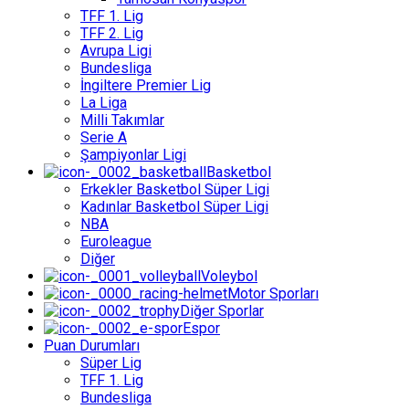
TFF 1. Lig
TFF 2. Lig
Avrupa Ligi
Bundesliga
İngiltere Premier Lig
La Liga
Milli Takımlar
Serie A
Şampiyonlar Ligi
Basketbol
Erkekler Basketbol Süper Ligi
Kadınlar Basketbol Süper Ligi
NBA
Euroleague
Diğer
Voleybol
Motor Sporları
Diğer Sporlar
Espor
Puan Durumları
Süper Lig
TFF 1. Lig
Bundesliga