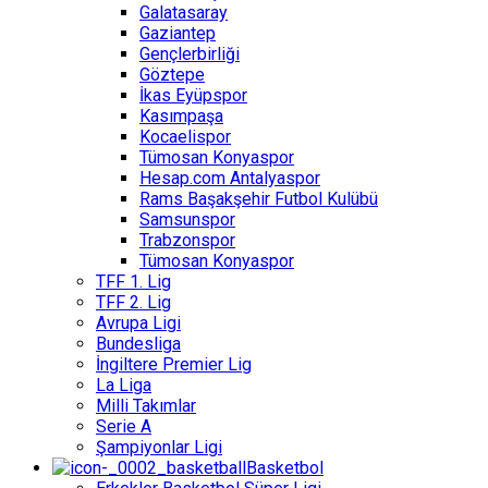
Galatasaray
Gaziantep
Gençlerbirliği
Göztepe
İkas Eyüpspor
Kasımpaşa
Kocaelispor
Tümosan Konyaspor
Hesap.com Antalyaspor
Rams Başakşehir Futbol Kulübü
Samsunspor
Trabzonspor
Tümosan Konyaspor
TFF 1. Lig
TFF 2. Lig
Avrupa Ligi
Bundesliga
İngiltere Premier Lig
La Liga
Milli Takımlar
Serie A
Şampiyonlar Ligi
Basketbol