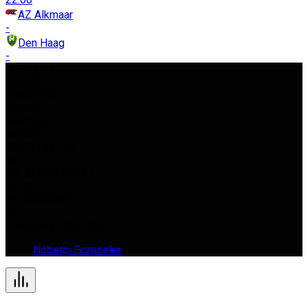
AZ Alkmaar
-
Den Haag
-
USD
42,97
%0.080
EURO
50,62
%0.030
GBP
58,03
%0.050
BIST
11.261,52
%0.37
GR. ALTIN
5.966,21
%0.22
BTC
0,000000
%0
8 Ağustos 2026, Cts
Nöbetçi Eczaneler