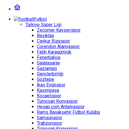
Futbol
Türkiye Süper Ligi
Zecorner Kayserispor
Beşiktaş
Çaykur Rizespor
Corendon Alanyaspor
Fatih Karagümrük
Fenerbahçe
Galatasaray
Gaziantep
Gençlerbirliği
Göztepe
İkas Eyüpspor
Kasımpaşa
Kocaelispor
Tümosan Konyaspor
Hesap.com Antalyaspor
Rams Başakşehir Futbol Kulübü
Samsunspor
Trabzonspor
Tümosan Konyaspor