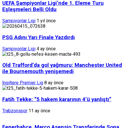
UEFA Şampiyonlar Ligi’nde 1. Eleme Turu
Eşleşmeleri Belli Oldu
Şampiyonlar Ligi
1 yıl önce
PSG Adını Yarı Finale Yazdırdı
Şampiyonlar Ligi
4 ay önce
Old Trafford’da gol yağmuru: Manchester United
ile Bournemouth yenişemedi
İngiltere Premier Lig
8 ay önce
Fatih Tekke: “5 hakem kararının 4’ü yanlıştı”
Trabzonspor
11 ay önce
Fenerbahçe, Marco Asensio Transferinde Sona