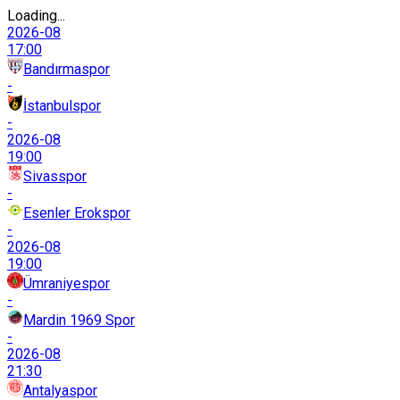
Loading...
2026-08
17:00
Bandırmaspor
-
İstanbulspor
-
2026-08
19:00
Sivasspor
-
Esenler Erokspor
-
2026-08
19:00
Ümraniyespor
-
Mardin 1969 Spor
-
2026-08
21:30
Antalyaspor