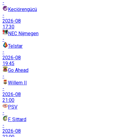
-
Keçiörengücü
-
2026-08
17:30
NEC Nijmegen
-
Telstar
-
2026-08
19:45
Go Ahead
-
Willem II
-
2026-08
21:00
PSV
-
F. Sittard
-
2026-08
22:00