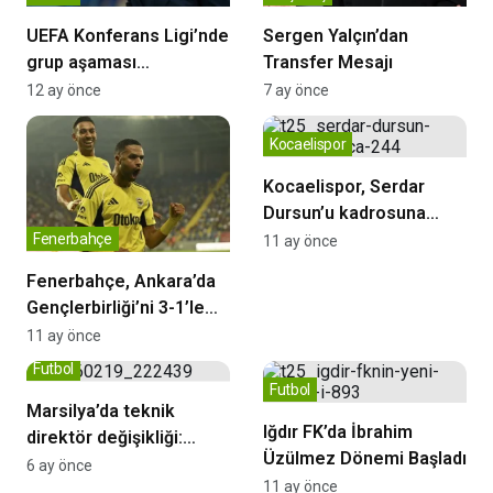
UEFA Konferans Ligi’nde
Sergen Yalçın’dan
grup aşaması
Transfer Mesajı
tamamlandı! İşte katılan
12 ay önce
7 ay önce
takımlar
Kocaelispor
Kocaelispor, Serdar
Dursun’u kadrosuna
kattı
Fenerbahçe
11 ay önce
Fenerbahçe, Ankara’da
Gençlerbirliği’ni 3-1’le
geçti
11 ay önce
Futbol
Futbol
Marsilya’da teknik
Iğdır FK’da İbrahim
direktör değişikliği:
Üzülmez Dönemi Başladı
Habib Beye göreve
6 ay önce
11 ay önce
getirildi