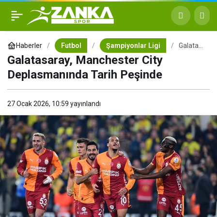
Galatasaray, Manchester
+
-
0
City Deplasmanında Tarih
Haberler
Futbol
Şampiyonlar Ligi
Galatasaray,
Manchester
Galatasaray, Manchester City
City
Peşinde
Deplasmanı
Deplasmanında Tarih Peşinde
Tarih
Peşinde
27 Ocak 2026, 10:59
yayınlandı