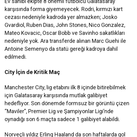
Ev sahibi ekipte 8 önemli futbolcu Galatasaray
karşısında forma giyemeyecek. Rodri, kırmızı kart
cezası nedeniyle kadroda yer almazken; Josko
Gvardiol, Ruben Dias, John Stones, Nico Gonzalez,
Mateo Kovacic, Oscar Bobb ve Savinho sakatlıkları
nedeniyle yok. Ara transferde alınan Marc Guehi ile
Antoine Semenyo da statü gereği kadroya dahil
edilmedi.
City İçin de Kritik Maç
Manchester City, lig etabını ilk 8 içinde bitirebilmek
için Galatasaray karşısında mutlak galibiyet
hedefliyor. Son dönemde formsuz bir görüntü çizen
“Maviler”, Premier Lig ve Şampiyonlar Ligi’nde
oynadığı son 6 maçta sadece 1 galibiyet alabildi.
Norveçli yıldız Erling Haaland da son haftalarda gol