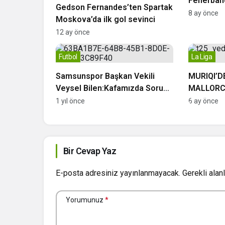
Fenerbah
Gedson Fernandes’ten Spartak
Maçına Öv
8 ay önce
Moskova’da ilk gol sevinci
Cehennemi
12 ay önce
Futbol
La Liga
Samsunspor Başkan Vekili
MURIQI’D
Veysel Bilen:Kafamızda Soru
MALLORCA
İşaretleri Var
DAĞITTI!
1 yıl önce
6 ay önce
Bir Cevap Yaz
E-posta adresiniz yayınlanmayacak.
Gerekli alan
Yorumunuz
*