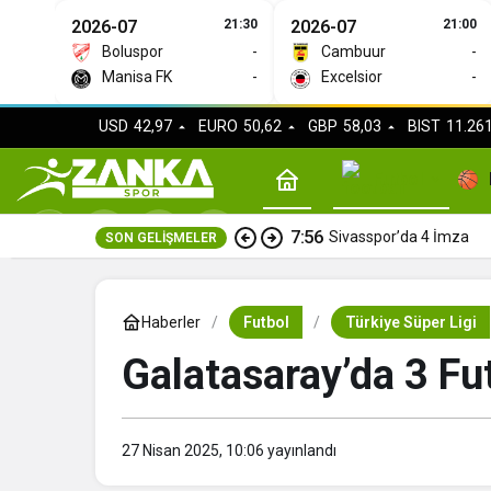
2026-07
21:30
2026-07
21:00
Boluspor
-
Cambuur
-
Manisa FK
-
Excelsior
-
USD
42,97
EURO
50,62
GBP
58,03
BIST
11.261
Futbol
7:56
Sivasspor’da 4 İmza
SON GELIŞMELER
Haberler
Futbol
Türkiye Süper Ligi
Galatasaray’da 3 Fu
27 Nisan 2025, 10:06
yayınlandı