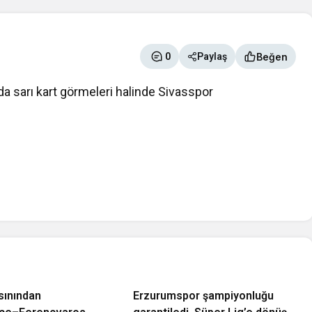
Beğen
0
Paylaş
a sarı kart görmeleri halinde Sivasspor
TFF 1. Lig
sınından
Erzurumspor şampiyonluğu