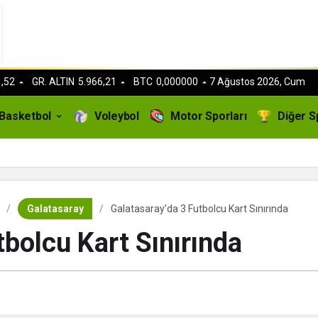
,52
GR. ALTIN
5.966,21
BTC
0,000000
7 Ağustos 2026, Cum
Basketbol
Voleybol
Motor Sporları
Diğer S
Galatasaray
Galatasaray’da 3 Futbolcu Kart Sınırında
tbolcu Kart Sınırında