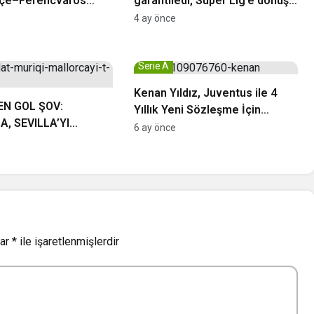
çe–Ferencvaros
garantiledi, Süper Lig’e dönüş
gü: “İstanbul
kutlanıyor
4 ay önce
nden Çıktılar”
Serie A
Kenan Yıldız, Juventus ile 4
EN GOL ŞOV:
Yıllık Yeni Sözleşme İçin
, SEVILLA’YI
Anlaştı
6 ay önce
lar
*
ile işaretlenmişlerdir