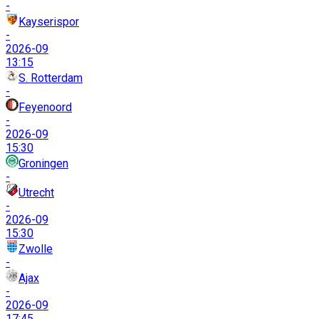
-
Kayserispor
-
2026-09
13:15
S. Rotterdam
-
Feyenoord
-
2026-09
15:30
Groningen
-
Utrecht
-
2026-09
15:30
Zwolle
-
Ajax
-
2026-09
17:45