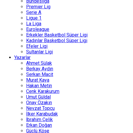
Bundesliga
Premier Lig
Serie A
Ligue 1
La Liga
Euroleague
Erkekler Basketbol Süper Ligi
Kadınlar Basketbol Süper Ligi
Efeler Ligi
Sultanlar Ligi
Yazarlar
Ahmet Sülak
Berkay Aydın
Serkan Macit
Murat Kaya
Hakan Metin
Cenk Karakurum
Umut Güldal
Onay Özakın
Nevzat Topçu
İlker Karabudak
İbrahim Çelik
Erkan Doğan
Güçlü Köşe