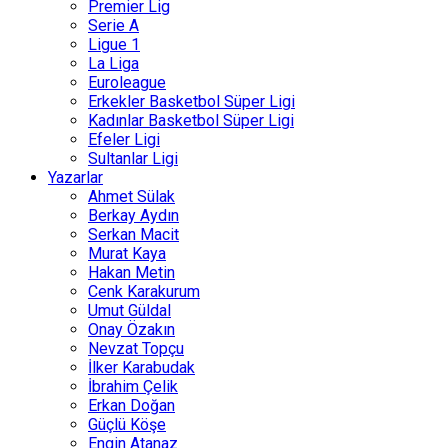
Premier Lig
Serie A
Ligue 1
La Liga
Euroleague
Erkekler Basketbol Süper Ligi
Kadınlar Basketbol Süper Ligi
Efeler Ligi
Sultanlar Ligi
Yazarlar
Ahmet Sülak
Berkay Aydın
Serkan Macit
Murat Kaya
Hakan Metin
Cenk Karakurum
Umut Güldal
Onay Özakın
Nevzat Topçu
İlker Karabudak
İbrahim Çelik
Erkan Doğan
Güçlü Köşe
Engin Atanaz