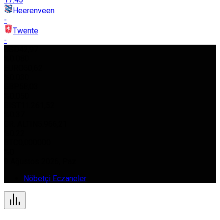
Heerenveen
-
Twente
-
USD
42,97
%0.080
EURO
50,62
%0.030
GBP
58,03
%0.050
BIST
11.261,52
%0.37
GR. ALTIN
5.966,21
%0.22
BTC
0,000000
%0
9 Ağustos 2026, Paz
Nöbetçi Eczaneler