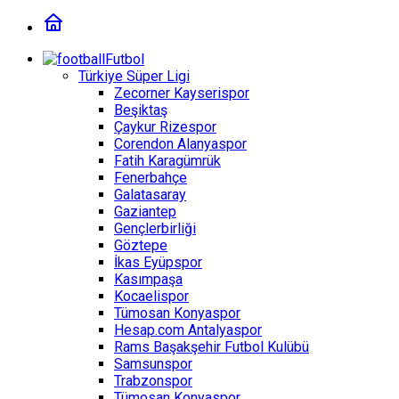
Futbol
Türkiye Süper Ligi
Zecorner Kayserispor
Beşiktaş
Çaykur Rizespor
Corendon Alanyaspor
Fatih Karagümrük
Fenerbahçe
Galatasaray
Gaziantep
Gençlerbirliği
Göztepe
İkas Eyüpspor
Kasımpaşa
Kocaelispor
Tümosan Konyaspor
Hesap.com Antalyaspor
Rams Başakşehir Futbol Kulübü
Samsunspor
Trabzonspor
Tümosan Konyaspor