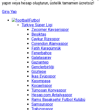
yapın veya hesap oluşturun, üstelik tamamen ücretsiz!
Giriş Yap
Futbol
Türkiye Süper Ligi
Zecorner Kayserispor
Beşiktaş
Çaykur Rizespor
Corendon Alanyaspor
Fatih Karagümrük
Fenerbahçe
Galatasaray
Gaziantep
Gençlerbirliği
Göztepe
İkas Eyüpspor
Kasımpaşa
Kocaelispor
Tümosan Konyaspor
Hesap.com Antalyaspor
Rams Başakşehir Futbol Kulübü
Samsunspor
Trabzonspor