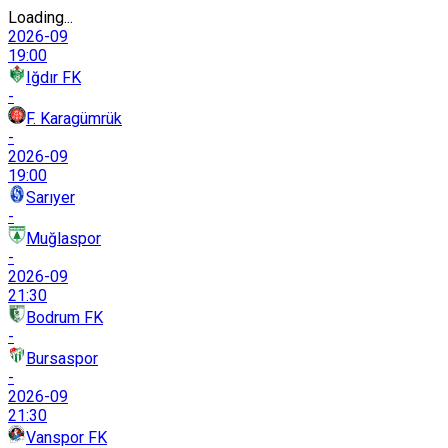
Loading...
2026-09
19:00
Iğdır FK
-
F. Karagümrük
-
2026-09
19:00
Sarıyer
-
Muğlaspor
-
2026-09
21:30
Bodrum FK
-
Bursaspor
-
2026-09
21:30
Vanspor FK