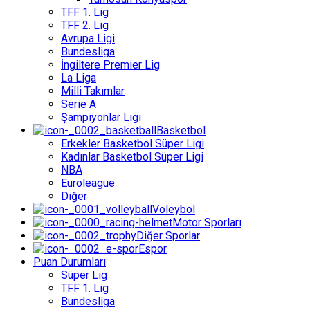
TFF 1. Lig
TFF 2. Lig
Avrupa Ligi
Bundesliga
İngiltere Premier Lig
La Liga
Milli Takımlar
Serie A
Şampiyonlar Ligi
Basketbol
Erkekler Basketbol Süper Ligi
Kadınlar Basketbol Süper Ligi
NBA
Euroleague
Diğer
Voleybol
Motor Sporları
Diğer Sporlar
Espor
Puan Durumları
Süper Lig
TFF 1. Lig
Bundesliga