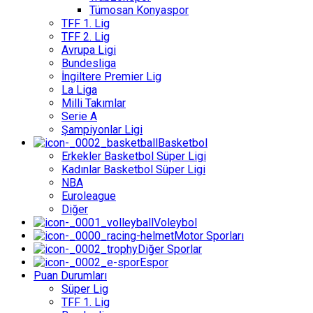
Tümosan Konyaspor
TFF 1. Lig
TFF 2. Lig
Avrupa Ligi
Bundesliga
İngiltere Premier Lig
La Liga
Milli Takımlar
Serie A
Şampiyonlar Ligi
Basketbol
Erkekler Basketbol Süper Ligi
Kadınlar Basketbol Süper Ligi
NBA
Euroleague
Diğer
Voleybol
Motor Sporları
Diğer Sporlar
Espor
Puan Durumları
Süper Lig
TFF 1. Lig