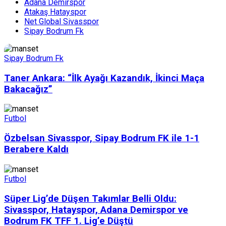
Adana Demirspor
Atakaş Hatayspor
Net Global Sivasspor
Sipay Bodrum Fk
Sipay Bodrum Fk
Taner Ankara: “İlk Ayağı Kazandık, İkinci Maça
Bakacağız”
Futbol
Özbelsan Sivasspor, Sipay Bodrum FK ile 1-1
Berabere Kaldı
Futbol
Süper Lig’de Düşen Takımlar Belli Oldu:
Sivasspor, Hatayspor, Adana Demirspor ve
Bodrum FK TFF 1. Lig’e Düştü