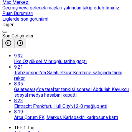
Maç Merkezi
Geçmiş veya gelecek maçları yakından takip edebilirsiniz.
Puan Durumları
Liglerde son görünüm!
Diğer
Son Gelişmeler
9:32
İlke Özyüksel Mihrioğlu tarihe geçti
9:21
Trabzonspor’da Salah etkisi: Kombine satışında tarihi
rekor
8:35
Galatasaray’da taraftar tepkisi sonrası Abdullah Kavukcu
sosyal medya hesabını kapattı
8:23
Eintracht Frankfurt, Hull City’yi 2-0 mağlup etti
8:19
Arca Çorum FK, Markus Karlsbakk’ı kadrosuna kattı
TFF 1. Lig