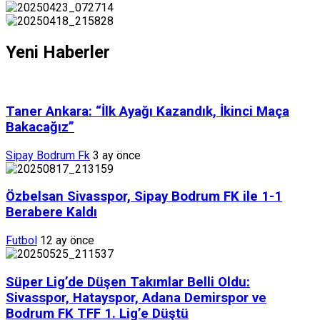
Yeni Haberler
Taner Ankara: “İlk Ayağı Kazandık, İkinci Maça
Bakacağız”
Sipay Bodrum Fk
3 ay önce
Özbelsan Sivasspor, Sipay Bodrum FK ile 1-1
Berabere Kaldı
Futbol
12 ay önce
Süper Lig’de Düşen Takımlar Belli Oldu:
Sivasspor, Hatayspor, Adana Demirspor ve
Bodrum FK TFF 1. Lig’e Düştü