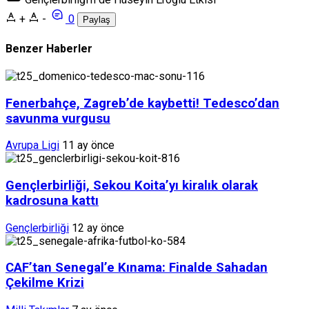
+
-
0
Paylaş
Benzer Haberler
Fenerbahçe, Zagreb’de kaybetti! Tedesco’dan
savunma vurgusu
Avrupa Ligi
11 ay önce
Gençlerbirliği, Sekou Koita’yı kiralık olarak
kadrosuna kattı
Gençlerbirliği
12 ay önce
CAF’tan Senegal’e Kınama: Finalde Sahadan
Çekilme Krizi