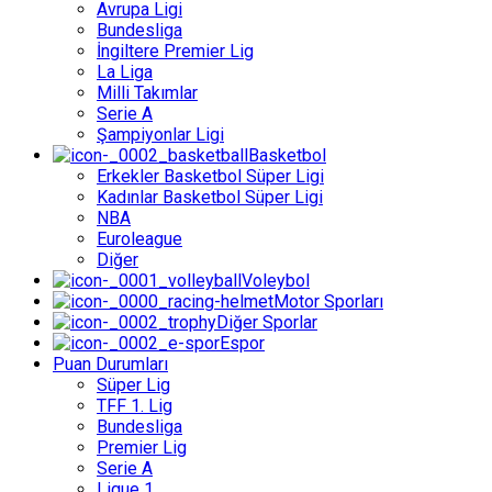
Avrupa Ligi
Bundesliga
İngiltere Premier Lig
La Liga
Milli Takımlar
Serie A
Şampiyonlar Ligi
Basketbol
Erkekler Basketbol Süper Ligi
Kadınlar Basketbol Süper Ligi
NBA
Euroleague
Diğer
Voleybol
Motor Sporları
Diğer Sporlar
Espor
Puan Durumları
Süper Lig
TFF 1. Lig
Bundesliga
Premier Lig
Serie A
Ligue 1