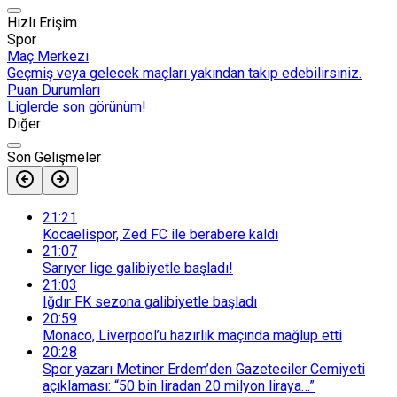
Hızlı Erişim
Spor
Maç Merkezi
Geçmiş veya gelecek maçları yakından takip edebilirsiniz.
Puan Durumları
Liglerde son görünüm!
Diğer
Son Gelişmeler
21:21
Kocaelispor, Zed FC ile berabere kaldı
21:07
Sarıyer lige galibiyetle başladı!
21:03
Iğdır FK sezona galibiyetle başladı
20:59
Monaco, Liverpool’u hazırlık maçında mağlup etti
20:28
Spor yazarı Metiner Erdem’den Gazeteciler Cemiyeti
açıklaması: “50 bin liradan 20 milyon liraya…”