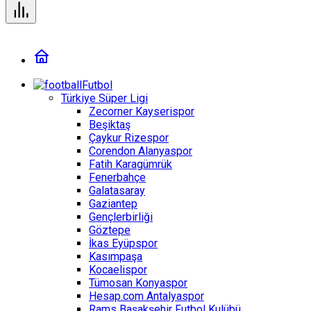
Futbol
Türkiye Süper Ligi
Zecorner Kayserispor
Beşiktaş
Çaykur Rizespor
Corendon Alanyaspor
Fatih Karagümrük
Fenerbahçe
Galatasaray
Gaziantep
Gençlerbirliği
Göztepe
İkas Eyüpspor
Kasımpaşa
Kocaelispor
Tümosan Konyaspor
Hesap.com Antalyaspor
Rams Başakşehir Futbol Kulübü