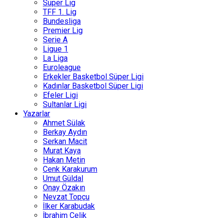
Süper Lig
TFF 1. Lig
Bundesliga
Premier Lig
Serie A
Ligue 1
La Liga
Euroleague
Erkekler Basketbol Süper Ligi
Kadınlar Basketbol Süper Ligi
Efeler Ligi
Sultanlar Ligi
Yazarlar
Ahmet Sülak
Berkay Aydın
Serkan Macit
Murat Kaya
Hakan Metin
Cenk Karakurum
Umut Güldal
Onay Özakın
Nevzat Topçu
İlker Karabudak
İbrahim Çelik