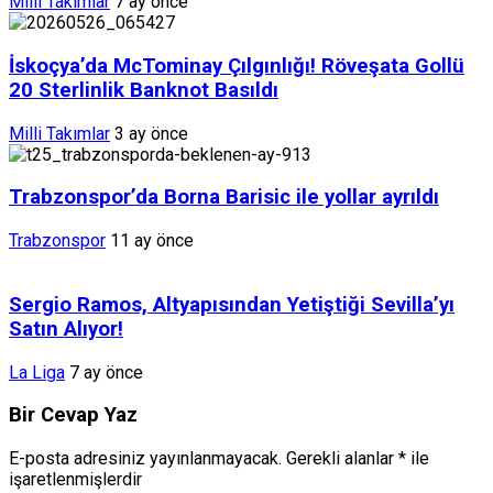
Milli Takımlar
7 ay önce
İskoçya’da McTominay Çılgınlığı! Röveşata Gollü
20 Sterlinlik Banknot Basıldı
Milli Takımlar
3 ay önce
Trabzonspor’da Borna Barisic ile yollar ayrıldı
Trabzonspor
11 ay önce
Sergio Ramos, Altyapısından Yetiştiği Sevilla’yı
Satın Alıyor!
La Liga
7 ay önce
Bir Cevap Yaz
E-posta adresiniz yayınlanmayacak.
Gerekli alanlar
*
ile
işaretlenmişlerdir