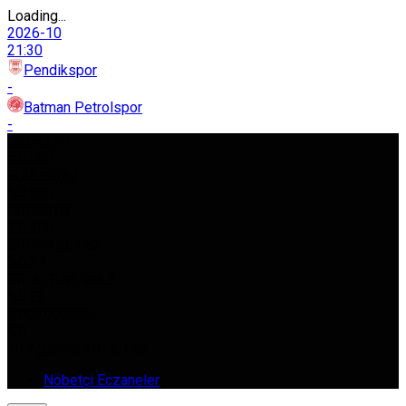
Loading...
2026-10
21:30
Pendikspor
-
Batman Petrolspor
-
USD
42,97
%0.080
EURO
50,62
%0.030
GBP
58,03
%0.050
BIST
11.261,52
%0.37
GR. ALTIN
5.966,21
%0.22
BTC
0,000000
%0
10 Ağustos 2026, Pts
Nöbetçi Eczaneler