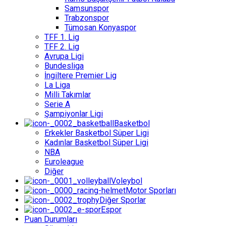
Samsunspor
Trabzonspor
Tümosan Konyaspor
TFF 1. Lig
TFF 2. Lig
Avrupa Ligi
Bundesliga
İngiltere Premier Lig
La Liga
Milli Takımlar
Serie A
Şampiyonlar Ligi
Basketbol
Erkekler Basketbol Süper Ligi
Kadınlar Basketbol Süper Ligi
NBA
Euroleague
Diğer
Voleybol
Motor Sporları
Diğer Sporlar
Espor
Puan Durumları