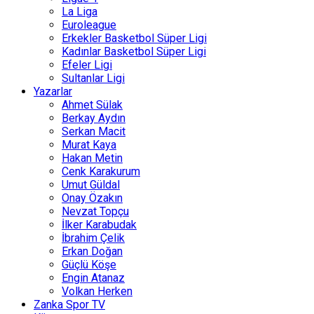
La Liga
Euroleague
Erkekler Basketbol Süper Ligi
Kadınlar Basketbol Süper Ligi
Efeler Ligi
Sultanlar Ligi
Yazarlar
Ahmet Sülak
Berkay Aydın
Serkan Macit
Murat Kaya
Hakan Metin
Cenk Karakurum
Umut Güldal
Onay Özakın
Nevzat Topçu
İlker Karabudak
İbrahim Çelik
Erkan Doğan
Güçlü Köşe
Engin Atanaz
Volkan Herken
Zanka Spor TV