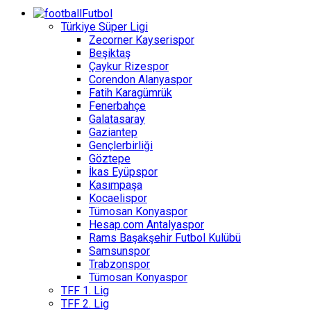
Futbol
Türkiye Süper Ligi
Zecorner Kayserispor
Beşiktaş
Çaykur Rizespor
Corendon Alanyaspor
Fatih Karagümrük
Fenerbahçe
Galatasaray
Gaziantep
Gençlerbirliği
Göztepe
İkas Eyüpspor
Kasımpaşa
Kocaelispor
Tümosan Konyaspor
Hesap.com Antalyaspor
Rams Başakşehir Futbol Kulübü
Samsunspor
Trabzonspor
Tümosan Konyaspor
TFF 1. Lig
TFF 2. Lig