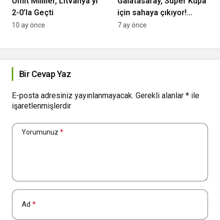
Ümit Milliler, Litvanya’yı
Galatasaray, Süper Kupa
2-0’la Geçti
için sahaya çıkıyor!
Rakip Trabzonspor
10 ay önce
7 ay önce
Bir Cevap Yaz
E-posta adresiniz yayınlanmayacak.
Gerekli alanlar
*
ile
işaretlenmişlerdir
Yorumunuz
*
Ad
*