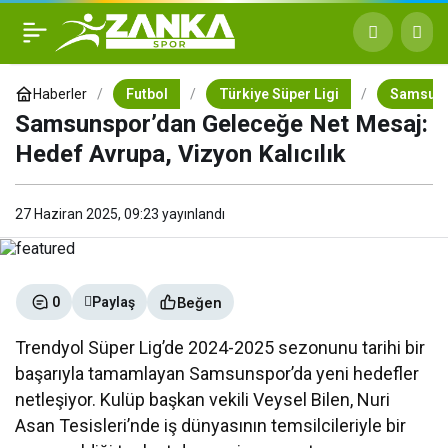
Samsunspor’dan Geleceğe
+
-
0
Net Mesaj: Hedef Avrupa,
Haberler
Futbol
Türkiye Süper Ligi
Samsun
Samsunspor’dan Geleceğe Net Mesaj:
Vizyon Kalıcılık
Hedef Avrupa, Vizyon Kalıcılık
27 Haziran 2025, 09:23
yayınlandı
Beğen
0
Paylaş
Trendyol Süper Lig’de 2024-2025 sezonunu tarihi bir
başarıyla tamamlayan Samsunspor’da yeni hedefler
netleşiyor. Kulüp başkan vekili Veysel Bilen, Nuri
Asan Tesisleri’nde iş dünyasının temsilcileriyle bir