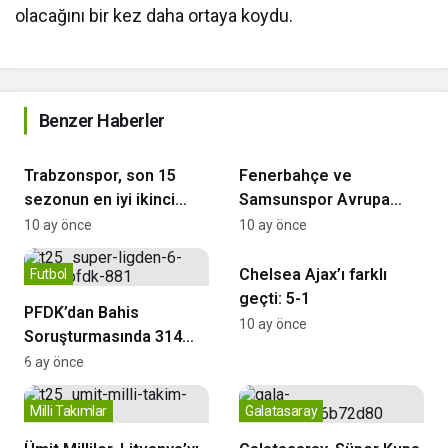
olacağını bir kez daha ortaya koydu.
Benzer Haberler
Trabzonspor
Futbol
Trabzonspor, son 15
Fenerbahçe ve
sezonun en iyi ikinci
Samsunspor Avrupa
dönemini yaşıyor
sahnesinde
10 ay önce
10 ay önce
Şampiyonlar Ligi
Chelsea Ajax’ı farklı
Futbol
geçti: 5-1
PFDK’dan Bahis
10 ay önce
Soruşturmasında 314
Antrenöre Ceza
6 ay önce
Milli Takımlar
Galatasaray