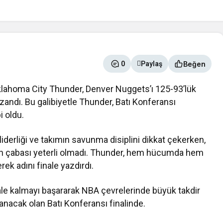
Beğen
0
Paylaş
klahoma City Thunder, Denver Nuggets’ı 125-93’lük
azandı. Bu galibiyetle Thunder, Batı Konferansı
 oldu.
iderliği ve takımın savunma disiplini dikkat çekerken,
n çabası yeterli olmadı. Thunder, hem hücumda hem
k adını finale yazdırdı.
ale kalmayı başararak NBA çevrelerinde büyük takdir
anacak olan Batı Konferansı finalinde.