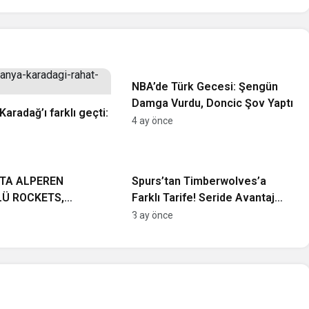
NBA
NBA’de Türk Gecesi: Şengün
Damga Vurdu, Doncic Şov Yaptı
aradağ’ı farklı geçti:
4 ay önce
NBA
’TA ALPEREN
Spurs’tan Timberwolves’a
LÜ ROCKETS,
Farklı Tarife! Seride Avantaj
’I DEVİRDİ!
San Antonio’nun
3 ay önce