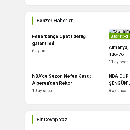
Benzer Haberler
Basketbol
Fenerbahçe Opet liderliği
Basketbol
garantiledi
Almanya, K
6 ay önce
106-76
11 ay önce
Basketbol
NBA
NBA’de Sezon Nefes Kesti:
NBA CUP
Alperen’den Rekor
ŞENGÜN’
Performans, Warriors’tan
WARRIORS
10 ay önce
8 ay önce
Deplasmanda Zafer!
Bir Cevap Yaz