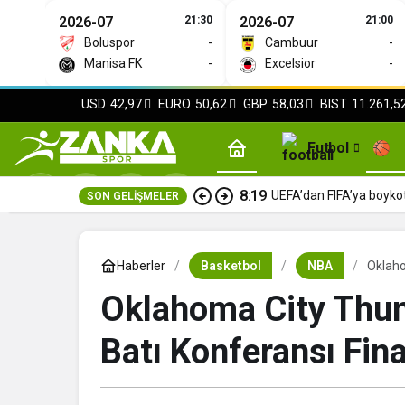
2026-07
21:30
2026-07
21:00
Boluspor
-
Cambuur
-
Manisa FK
-
Excelsior
-
USD
42,97
EURO
50,62
GBP
58,03
BIST
11.261,5
Futbol
8:19
UEFA’dan FIFA’ya boyko
SON GELIŞMELER
Haberler
Basketbol
NBA
Oklaho
Oklahoma City Thun
Batı Konferansı Fina