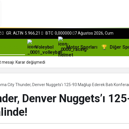
2
GR. ALTIN
5.966,21
BTC
0,000000
7 Ağustos 2026, Cum
Basketbol
Voleybol
Motor Sporları
Diğer Sp
t mesajı: Karar değişmedi
ma City Thunder, Denver Nuggets’ı 125-93 Mağlup Ederek Batı Konferans
der, Denver Nuggets’ı 12
linde!