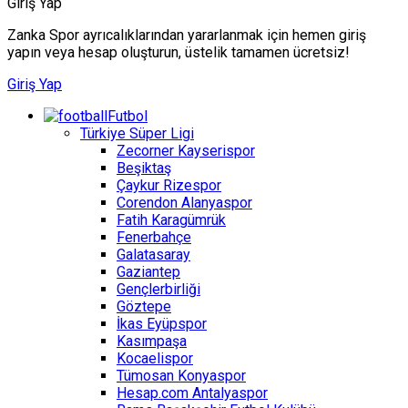
Giriş Yap
Zanka Spor ayrıcalıklarından yararlanmak için hemen giriş
yapın veya hesap oluşturun, üstelik tamamen ücretsiz!
Giriş Yap
Futbol
Türkiye Süper Ligi
Zecorner Kayserispor
Beşiktaş
Çaykur Rizespor
Corendon Alanyaspor
Fatih Karagümrük
Fenerbahçe
Galatasaray
Gaziantep
Gençlerbirliği
Göztepe
İkas Eyüpspor
Kasımpaşa
Kocaelispor
Tümosan Konyaspor
Hesap.com Antalyaspor