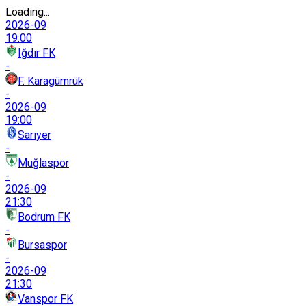
Loading...
2026-09
19:00
Iğdır FK
-
F. Karagümrük
-
2026-09
19:00
Sarıyer
-
Muğlaspor
-
2026-09
21:30
Bodrum FK
-
Bursaspor
-
2026-09
21:30
Vanspor FK