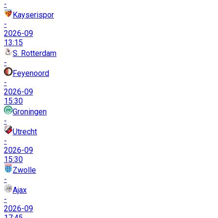
-
Kayserispor
-
2026-09
13:15
S. Rotterdam
-
Feyenoord
-
2026-09
15:30
Groningen
-
Utrecht
-
2026-09
15:30
Zwolle
-
Ajax
-
2026-09
17:45