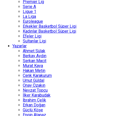
Premier Lig
Serie A
Ligue 1
La Liga
Euroleague
Erkekler Basketbol Süper Ligi
Kadınlar Basketbol Süper Ligi
Efeler Ligi
Sultanlar Ligi
Yazarlar
Ahmet Sülak
Berkay Aydın
Serkan Macit
Murat Kaya
Hakan Metin
Cenk Karakurum
Umut Güldal
Onay Özakın
Nevzat Topçu
İlker Karabudak
İbrahim Çelik
Erkan Doğan
Güçlü Köşe
Engin Atanaz