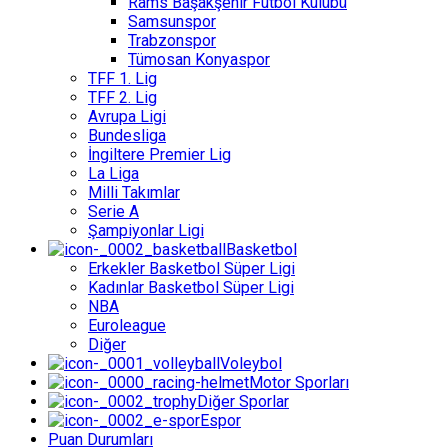
Rams Başakşehir Futbol Kulübü
Samsunspor
Trabzonspor
Tümosan Konyaspor
TFF 1. Lig
TFF 2. Lig
Avrupa Ligi
Bundesliga
İngiltere Premier Lig
La Liga
Milli Takımlar
Serie A
Şampiyonlar Ligi
Basketbol
Erkekler Basketbol Süper Ligi
Kadınlar Basketbol Süper Ligi
NBA
Euroleague
Diğer
Voleybol
Motor Sporları
Diğer Sporlar
Espor
Puan Durumları