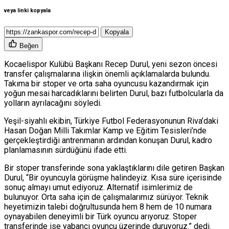
veya linki kopyala
Kopyala
Beğen
Kocaelispor Kulübü Başkanı Recep Durul, yeni sezon öncesi
transfer çalışmalarına ilişkin önemli açıklamalarda bulundu.
Takıma bir stoper ve orta saha oyuncusu kazandırmak için
yoğun mesai harcadıklarını belirten Durul, bazı futbolcularla da
yolların ayrılacağını söyledi.
Yeşil-siyahlı ekibin, Türkiye Futbol Federasyonunun Riva’daki
Hasan Doğan Milli Takımlar Kamp ve Eğitim Tesisleri’nde
gerçekleştirdiği antrenmanın ardından konuşan Durul, kadro
planlamasının sürdüğünü ifade etti.
Bir stoper transferinde sona yaklaştıklarını dile getiren Başkan
Durul, “Bir oyuncuyla görüşme halindeyiz. Kısa süre içerisinde
sonuç almayı umut ediyoruz. Alternatif isimlerimiz de
bulunuyor. Orta saha için de çalışmalarımız sürüyor. Teknik
heyetimizin talebi doğrultusunda hem 8 hem de 10 numara
oynayabilen deneyimli bir Türk oyuncu arıyoruz. Stoper
transferinde ise yabancı oyuncu üzerinde duruyoruz.” dedi.