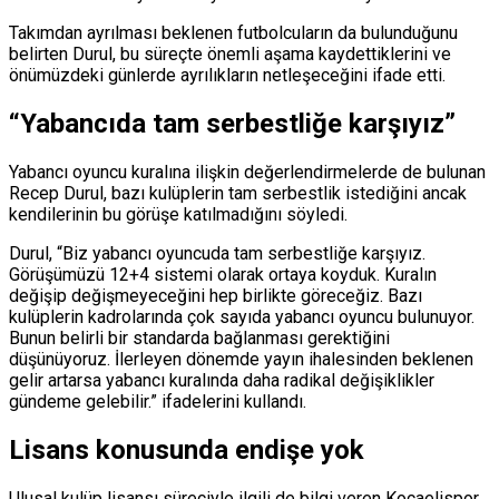
Takımdan ayrılması beklenen futbolcuların da bulunduğunu
belirten Durul, bu süreçte önemli aşama kaydettiklerini ve
önümüzdeki günlerde ayrılıkların netleşeceğini ifade etti.
“Yabancıda tam serbestliğe karşıyız”
Yabancı oyuncu kuralına ilişkin değerlendirmelerde de bulunan
Recep Durul, bazı kulüplerin tam serbestlik istediğini ancak
kendilerinin bu görüşe katılmadığını söyledi.
Durul, “Biz yabancı oyuncuda tam serbestliğe karşıyız.
Görüşümüzü 12+4 sistemi olarak ortaya koyduk. Kuralın
değişip değişmeyeceğini hep birlikte göreceğiz. Bazı
kulüplerin kadrolarında çok sayıda yabancı oyuncu bulunuyor.
Bunun belirli bir standarda bağlanması gerektiğini
düşünüyoruz. İlerleyen dönemde yayın ihalesinden beklenen
gelir artarsa yabancı kuralında daha radikal değişiklikler
gündeme gelebilir.” ifadelerini kullandı.
Lisans konusunda endişe yok
Ulusal kulüp lisansı süreciyle ilgili de bilgi veren Kocaelispor