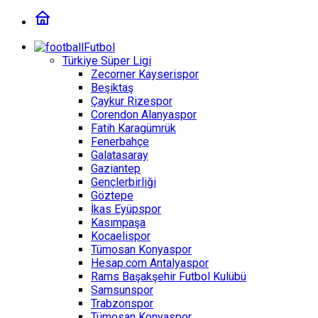
Futbol
Türkiye Süper Ligi
Zecorner Kayserispor
Beşiktaş
Çaykur Rizespor
Corendon Alanyaspor
Fatih Karagümrük
Fenerbahçe
Galatasaray
Gaziantep
Gençlerbirliği
Göztepe
İkas Eyüpspor
Kasımpaşa
Kocaelispor
Tümosan Konyaspor
Hesap.com Antalyaspor
Rams Başakşehir Futbol Kulübü
Samsunspor
Trabzonspor
Tümosan Konyaspor