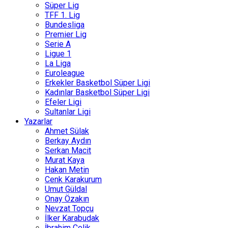
Süper Lig
TFF 1. Lig
Bundesliga
Premier Lig
Serie A
Ligue 1
La Liga
Euroleague
Erkekler Basketbol Süper Ligi
Kadınlar Basketbol Süper Ligi
Efeler Ligi
Sultanlar Ligi
Yazarlar
Ahmet Sülak
Berkay Aydın
Serkan Macit
Murat Kaya
Hakan Metin
Cenk Karakurum
Umut Güldal
Onay Özakın
Nevzat Topçu
İlker Karabudak
İbrahim Çelik