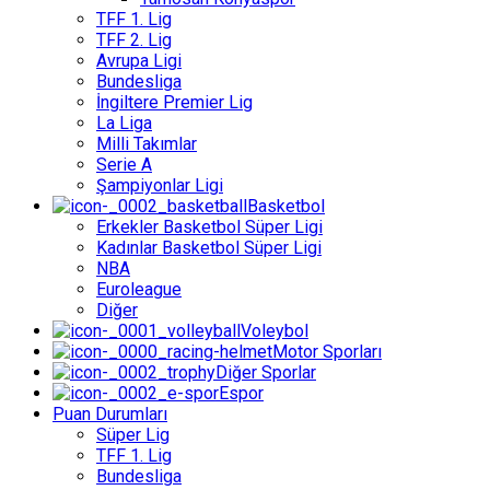
TFF 1. Lig
TFF 2. Lig
Avrupa Ligi
Bundesliga
İngiltere Premier Lig
La Liga
Milli Takımlar
Serie A
Şampiyonlar Ligi
Basketbol
Erkekler Basketbol Süper Ligi
Kadınlar Basketbol Süper Ligi
NBA
Euroleague
Diğer
Voleybol
Motor Sporları
Diğer Sporlar
Espor
Puan Durumları
Süper Lig
TFF 1. Lig
Bundesliga