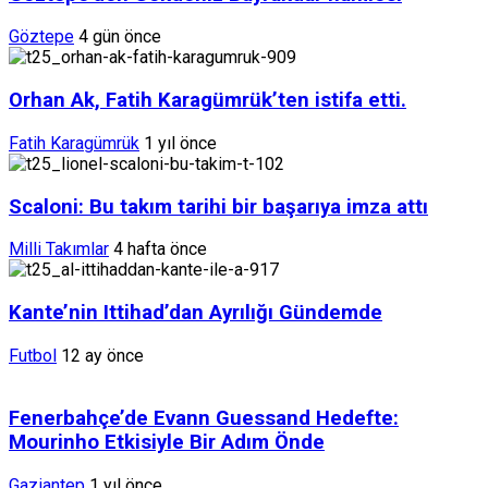
Göztepe
4 gün önce
Orhan Ak, Fatih Karagümrük’ten istifa etti.
Fatih Karagümrük
1 yıl önce
Scaloni: Bu takım tarihi bir başarıya imza attı
Milli Takımlar
4 hafta önce
Kante’nin Ittihad’dan Ayrılığı Gündemde
Futbol
12 ay önce
Fenerbahçe’de Evann Guessand Hedefte:
Mourinho Etkisiyle Bir Adım Önde
Gaziantep
1 yıl önce