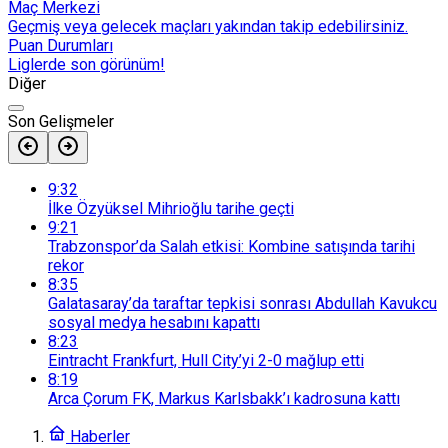
Maç Merkezi
Geçmiş veya gelecek maçları yakından takip edebilirsiniz.
Puan Durumları
Liglerde son görünüm!
Diğer
Son Gelişmeler
9:32
İlke Özyüksel Mihrioğlu tarihe geçti
9:21
Trabzonspor’da Salah etkisi: Kombine satışında tarihi
rekor
8:35
Galatasaray’da taraftar tepkisi sonrası Abdullah Kavukcu
sosyal medya hesabını kapattı
8:23
Eintracht Frankfurt, Hull City’yi 2-0 mağlup etti
8:19
Arca Çorum FK, Markus Karlsbakk’ı kadrosuna kattı
Haberler