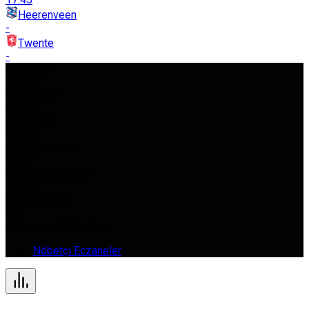
Heerenveen
-
Twente
-
USD
42,97
%0.080
EURO
50,62
%0.030
GBP
58,03
%0.050
BIST
11.261,52
%0.37
GR. ALTIN
5.966,21
%0.22
BTC
0,000000
%0
9 Ağustos 2026, Paz
Nöbetçi Eczaneler