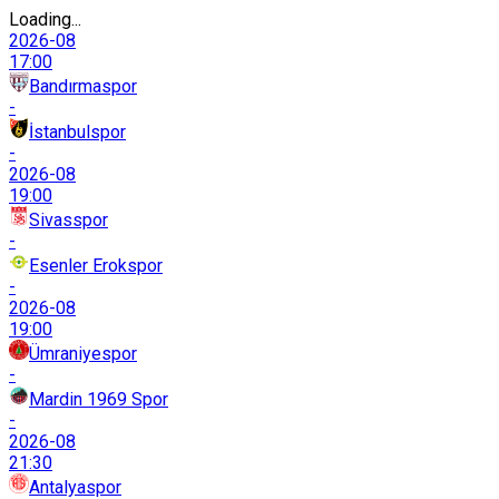
Loading...
2026-08
17:00
Bandırmaspor
-
İstanbulspor
-
2026-08
19:00
Sivasspor
-
Esenler Erokspor
-
2026-08
19:00
Ümraniyespor
-
Mardin 1969 Spor
-
2026-08
21:30
Antalyaspor