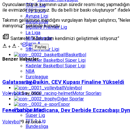
Oyuncuların büyük kısmının uzun süredir resmi maç yapmadığını bel
TFF 1. Lig
ile evimizde oynuyoruz. Bu da belli bir baskı oluşturuyor” ifadele
TFF 2. Lig
Avrupa Ligi
Takımın gelişimine inandığını vurgulayan İtalyan çalıştırıcı, “N
Bundesliga
inanıyoruz” şeklinde konuştu.
İngiltere Premier Lig
La Liga
Milli Takımlar
Santarelli: “Adım adım kendimizi geliştirmek istiyoruz”
Serie A
+
-
0
Paylaş
Şampiyonlar Ligi
Basketbol
Benzer Haberler
Erkekler Basketbol Süper Ligi
Kadınlar Basketbol Süper Ligi
NBA
Euroleague
Galatasaray Daikin, CEV Kupası Finaline Yükseldi
Diğer
Voleybol
Motor Sporları
Voleybol
5 ay önce
Diğer Sporlar
Espor
Puan Durumları
Fenerbahçe Medicana, Dev Derbide Eczacıbaşı Dyna
Süper Lig
TFF 1. Lig
Voleybol
9 ay önce
Bundesliga