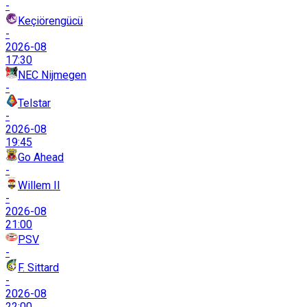
-
Keçiörengücü
-
2026-08
17:30
NEC Nijmegen
-
Telstar
-
2026-08
19:45
Go Ahead
-
Willem II
-
2026-08
21:00
PSV
-
F. Sittard
-
2026-08
22:00