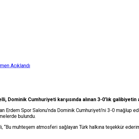
smen Açıklandı
li, Dominik Cumhuriyeti karşısında alınan 3-0’lık galibiyetin
inan Erdem Spor Salonu’nda Dominik Cumhuriyeti’ni 3-0 mağlup eden
rmelerde bulundu.
lli, “Bu muhteşem atmosferi sağlayan Türk halkına teşekkür ederi