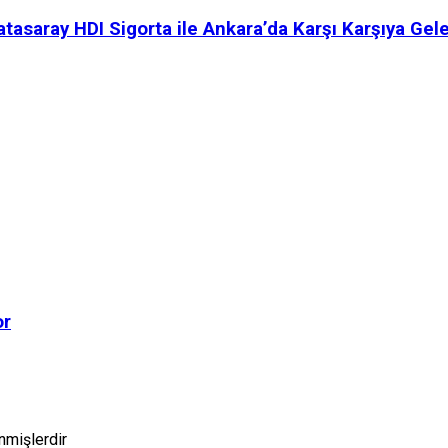
latasaray HDI Sigorta ile Ankara’da Karşı Karşıya Gel
or
enmişlerdir