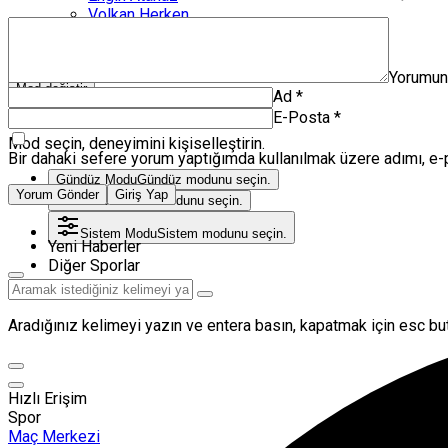
Volkan Herken
Zanka Spor TV
Künye
Yorumu
Mod değiştir
Ad
*
Mod Ayarları
E-Posta
*
Mod seçin, deneyimini kişiselleştirin.
Bir dahaki sefere yorum yaptığımda kullanılmak üzere adımı, e-
Gündüz Modu
Gündüz modunu seçin.
Yorum Gönder
Giriş Yap
Gece Modu
Gece modunu seçin.
Sistem Modu
Sistem modunu seçin.
Yeni Haberler
Diğer Sporlar
Aradığınız kelimeyi yazın ve entera basın, kapatmak için esc but
Hızlı Erişim
Spor
Maç Merkezi