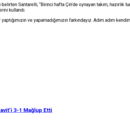
irten Santarelli, “Birinci hafta Çin’de oynayan takım, hazırlık tu
rini kullandı.
eler yaptığımızın ve yapamadığımızın farkındayız. Adım adım kendi
vit’i 3-1 Mağlup Etti