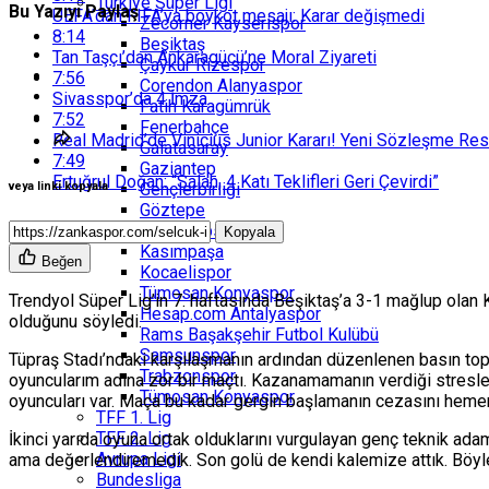
Türkiye Süper Ligi
Bu Yazıyı Paylaş
UEFA’dan FIFA’ya boykot mesajı: Karar değişmedi
Zecorner Kayserispor
8:14
Beşiktaş
Tan Taşçı’dan Ankaragücü’ne Moral Ziyareti
Çaykur Rizespor
7:56
Corendon Alanyaspor
Sivasspor’da 4 İmza
Fatih Karagümrük
7:52
Fenerbahçe
Real Madrid’de Vinicius Junior Kararı! Yeni Sözleşme Re
Galatasaray
7:49
Gaziantep
Ertuğrul Doğan: “Salah, 4 Katı Teklifleri Geri Çevirdi”
Gençlerbirliği
veya linki kopyala
Göztepe
İkas Eyüpspor
Kopyala
Kasımpaşa
Beğen
Kocaelispor
Tümosan Konyaspor
Trendyol Süper Lig’in 7. haftasında Beşiktaş’a 3-1 mağlup olan 
Hesap.com Antalyaspor
olduğunu söyledi.
Rams Başakşehir Futbol Kulübü
Samsunspor
Tüpraş Stadı’ndaki karşılaşmanın ardından düzenlenen basın topl
Trabzonspor
oyuncularım adına zor bir maçtı. Kazanamamanın verdiği stresl
Tümosan Konyaspor
oyuncuları var. Maça bu kadar gergin başlamanın cezasını hemen ç
TFF 1. Lig
TFF 2. Lig
İkinci yarıda oyuna ortak olduklarını vurgulayan genç teknik ada
Avrupa Ligi
ama değerlendiremedik. Son golü de kendi kalemize attık. Böyle 
Bundesliga