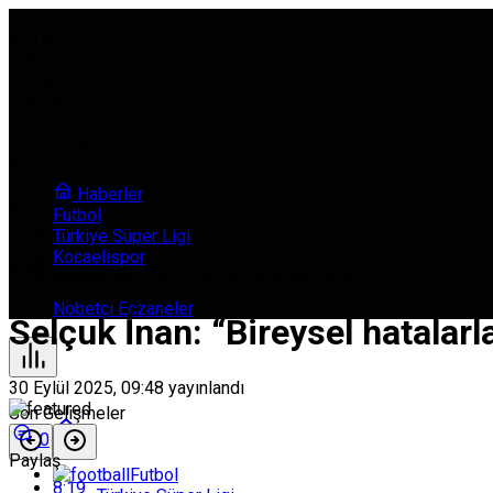
USD
42,97
%0.080
EURO
50,62
%0.030
GBP
58,03
%0.050
BIST
11.261,52
%0.37
GR. ALTIN
5.966,21
Haberler
%0.22
Futbol
BTC
0,000000
Türkiye Süper Ligi
%0
Kocaelispor
8 Ağustos 2026, Cts
Selçuk İnan: “Bireysel hatalarla kaybettik”
Nöbetçi Eczaneler
Selçuk İnan: “Bireysel hatalarl
30 Eylül 2025, 09:48
yayınlandı
Son Gelişmeler
0
Paylaş
Futbol
8:19