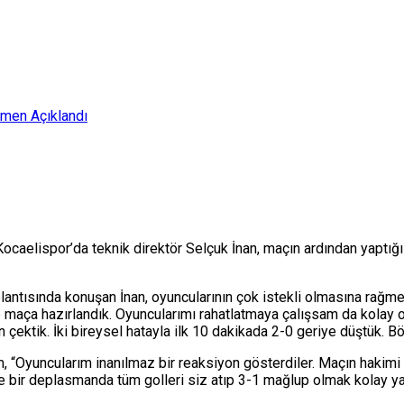
smen Açıklandı
Kocaelispor’da teknik direktör Selçuk İnan, maçın ardından yaptığ
antısında konuşan İnan, oyuncularının çok istekli olmasına rağmen
e maça hazırlandık. Oyuncularımı rahatlatmaya çalışsam da kolay
ektik. İki bireysel hatayla ilk 10 dakikada 2-0 geriye düştük. Bö
m, “Oyuncularım inanılmaz bir reaksiyon gösterdiler. Maçın hakimi 
bir deplasmanda tüm golleri siz atıp 3-1 mağlup olmak kolay yaşa