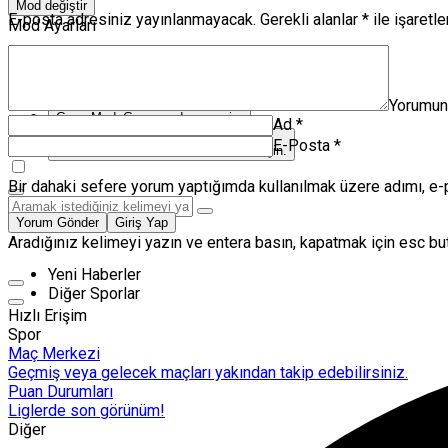
Mod değiştir
E-posta adresiniz yayınlanmayacak.
Gerekli alanlar
*
ile işaretl
Mod Ayarları
Mod seçin, deneyimini kişiselleştirin.
Gündüz Modu
Gündüz modunu seçin.
Yorumu
Gece Modu
Gece modunu seçin.
Ad
*
E-Posta
*
Sistem Modu
Sistem modunu seçin.
Bir dahaki sefere yorum yaptığımda kullanılmak üzere adımı, e-
Yorum Gönder
Giriş Yap
Aradığınız kelimeyi yazın ve entera basın, kapatmak için esc but
Yeni Haberler
Diğer Sporlar
Hızlı Erişim
Spor
Maç Merkezi
Geçmiş veya gelecek maçları yakından takip edebilirsiniz.
Puan Durumları
Liglerde son görünüm!
Diğer