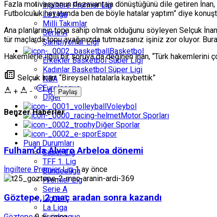
Fazla motivasyonun dezavantaja dönüştüğünü dile getiren İnan, 
İngiltere Premier Lig
Futbolculuk hayatımda ben de böyle hatalar yaptım” diye konuşt
La Liga
Milli Takımlar
Ana planlarının topa sahip olmak olduğunu söyleyen Selçuk İnan,
Serie A
tür maçlarda topu ayağınızda tutmazsanız işiniz zor oluyor. Bura
Şampiyonlar Ligi
Basketbol
Hakemlerle ilgili bir soruya da değinen İnan, “Türk hakemlerini 
Erkekler Basketbol Süper Ligi
Kadınlar Basketbol Süper Ligi
Selçuk İnan: “Bireysel hatalarla kaybettik”
NBA
Euroleague
+
-
0
Paylaş
Diğer
Voleybol
Benzer Haberler
Motor Sporları
Diğer Sporlar
Espor
Puan Durumları
Fulham’da Alvaro Arbeloa dönemi
Süper Lig
TFF 1. Lig
İngiltere Premier Lig
1 ay önce
Bundesliga
Premier Lig
Serie A
Göztepe, 2 maç aradan sonra kazandı
Ligue 1
La Liga
Göztepe
9 ay önce
Euroleague