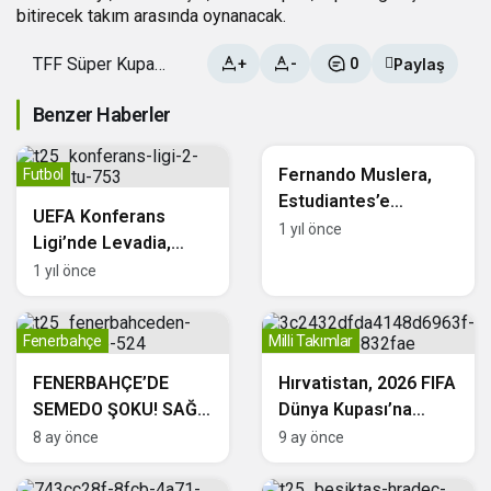
bitirecek takım arasında oynanacak.
TFF Süper Kupa
Paylaş
+
-
0
Sistemi Değişiyor
Benzer Haberler
Futbol
Fernando Muslera,
Futbol
Estudiantes’e
UEFA Konferans
Transfer Oldu!
1 yıl önce
Ligi’nde Levadia,
Differdange ve
1 yıl önce
Olimpija Turu Geçti
Fenerbahçe
Milli Takımlar
FENERBAHÇE’DE
Hırvatistan, 2026 FIFA
SEMEDO ŞOKU! SAĞ
Dünya Kupası’na
ARKA ADALESİNDE
katılmayı garantiledi
8 ay önce
9 ay önce
KISMİ YIRTIK