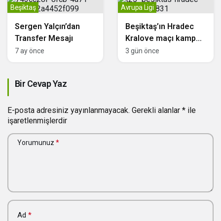
Beşiktaş
Avrupa Ligi
Sergen Yalçın’dan
Beşiktaş’ın Hradec
Transfer Mesajı
Kralove maçı kamp
kadrosu açıklandı
7 ay önce
3 gün önce
Bir Cevap Yaz
E-posta adresiniz yayınlanmayacak.
Gerekli alanlar
*
ile
işaretlenmişlerdir
Yorumunuz
*
Ad
*