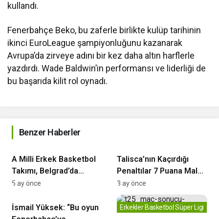
kullandı.
Fenerbahçe Beko, bu zaferle birlikte kulüp tarihinin
ikinci EuroLeague şampiyonluğunu kazanarak
Avrupa’da zirveye adını bir kez daha altın harflerle
yazdırdı. Wade Baldwin’in performansı ve liderliği de
bu başarıda kilit rol oynadı.
Benzer Haberler
Basketbol
Fenerbahçe
A Milli Erkek Basketbol
Talisca’nın Kaçırdığı
Takımı, Belgrad’da
Penaltılar 7 Puana Mal
Sırbistan Deplasmanında
Oldu
5 ay önce
3 ay önce
Fenerbahçe
İsmail Yüksek: “Bu oyun
Erkekler Basketbol Süper Ligi