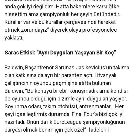
anda çok iyi değildim. Hatta hakemlere karşı öfke
hissettim ama şampiyonluk her şeyin üstündedir.
Kurallar var ve bu kurallar çerçevesinde hareket
etmek zorundayız” diyerek olaya profesyonelce
yaklaştı.
Saras Etkisi: “Aynı Duyguları Yaşayan Bir Koç”
Baldwin, Başantrenör Sarunas Jasikevicius’un takıma
olan katkısına da ayrı bir parantez açtı. Litvanyalı
çalıştırıcının oyuncu geçmişine atıfta bulunan
Baldwin, “Bu konuyu birebir konuşmadık ama kendisi
de oyuncu olduğu için bizimle aynı duyguları yaşıyor.
Soyunma odası, takım otobüsü, antrenmanlar… Her
şeyi içselleştirmiş durumda. Final Four’a bizi çok iyi
hazırladı. Onun da ilk EuroLeague şampiyonluğunun
parçası olmak benim için çok özel” ifadelerini