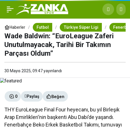
Wade Baldwin:
+
-
0
“EuroLeague Zaferi
Haberler
Futbol
Türkiye Süper Ligi
Fenerba
Wade Baldwin: “EuroLeague Zaferi
Unutulmayacak, Tarihi Bir
Unutulmayacak, Tarihi Bir Takımın
Parçası Oldum”
Takımın Parçası Oldum”
30 Mayıs 2025, 09:47
yayınlandı
Beğen
0
Paylaş
THY EuroLeague Final Four heyecanı, bu yıl Birleşik
Arap Emirlikleri’nin başkenti Abu Dabi’de yaşandı.
Fenerbahçe Beko Erkek Basketbol Takımı, turnuvayı