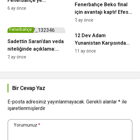
Fenerbahçe’ye
Fenerbahçe Beko final
yakışmadı”
6 ay önce
için avantajı kaptı! Efes’e
karşı seride 2-0 öne
2 ay önce
Basketbol
geçti
Fenerbahçe
12 Dev Adam
Sadettin Saran’dan veda
Yunanistan Karşısında
niteliğinde açıklama:
Final Bileti Arayacak
11 ay önce
“Elimizi taşın altına
2 ay önce
koyduk”
Bir Cevap Yaz
E-posta adresiniz yayınlanmayacak.
Gerekli alanlar
*
ile
işaretlenmişlerdir
Yorumunuz
*