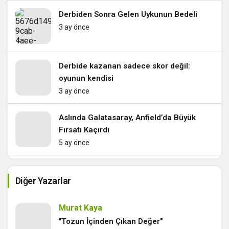
Derbiden Sonra Gelen Uykunun Bedeli
3 ay önce
Derbide kazanan sadece skor değil:
oyunun kendisi
3 ay önce
Aslında Galatasaray, Anfield’da Büyük
Fırsatı Kaçırdı
5 ay önce
Küçük Devin Büyük Etkisi
Diğer Yazarlar
5 ay önce
Murat Kaya
Konsantrasyon Kaybı Pahalıya Patladı
"Tozun İçinden Çıkan Değer"