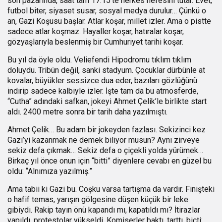
son pazarında, saat tam 17.15’te herkes nefesini tutar. Evet,
futbol biter, siyaset susar, sosyal medya durulur… Çünkü o
an, Gazi Koşusu başlar. Atlar koşar, millet izler. Ama o pistte
sadece atlar koşmaz. Hayaller koşar, hatıralar koşar,
gözyaşlarıyla beslenmiş bir Cumhuriyet tarihi koşar.
Bu yıl da öyle oldu. Veliefendi Hipodromu tıklım tıklım
doluydu. Tribün değil, sanki stadyum. Çocuklar dürbünle at
kovalar, büyükler sessizce dua eder, bazıları gözlüğünü
indirip sadece kalbiyle izler. İşte tam da bu atmosferde,
“Cutha” adındaki safkan, jokeyi Ahmet Çelik’le birlikte start
aldı. 2400 metre sonra bir tarih daha yazılmıştı.
Ahmet Çelik… Bu adam bir jokeyden fazlası. Sekizinci kez
Gazi’yi kazanmak ne demek biliyor musun? Aynı zirveye
sekiz defa çıkmak… Sekiz defa o çiçekli yolda yürümek…
Birkaç yıl önce onun için “bitti” diyenlere cevabı en güzel bu
oldu: “Alnımıza yazılmış.”
Ama tabii ki Gazi bu. Coşku varsa tartışma da vardır. Finişteki
o hafif temas, yarışın gölgesine düşen küçük bir leke
gibiydi. Rakip tayın önü kapandı mı, kapatıldı mı? İtirazlar
yapıldı, protestolar yükseldi. Komiserler baktı, tarttı, biçti: