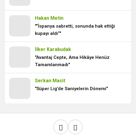
6 ay önce
Hakan Metin
Rize’de Gelen Galibiyet, Galatasaray’a
"“İspanya sabretti, sonunda hak ettiği
Yeniden Yön Gösterdi
kupayı aldı”"
6 ay önce
İlker Karabudak
Kupada Alışkanlıkların Dışında Bir
"Avantaj Cepte, Ama Hikâye Henüz
Galatasaray
Tamamlanmadı"
6 ay önce
Serkan Macit
Aslan’dan Güç Gösterisi
"Süper Lig’de Saniyelerin Dönemi"
7 ay önce
Volkan Herken
Ayazda Isınan Sarı-Kırmızı Yürekler
"Makine ve İnsan?"
7 ay önce