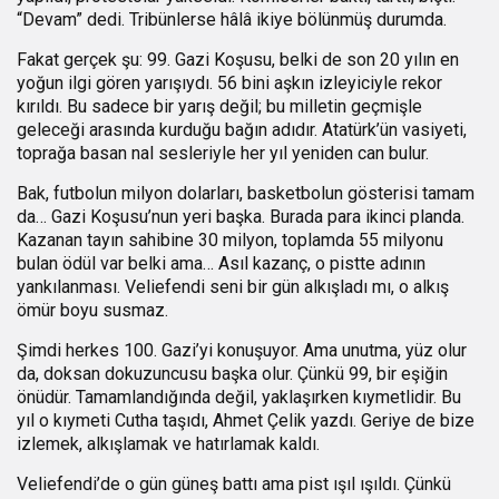
“Devam” dedi. Tribünlerse hâlâ ikiye bölünmüş durumda.
Fakat gerçek şu: 99. Gazi Koşusu, belki de son 20 yılın en
yoğun ilgi gören yarışıydı. 56 bini aşkın izleyiciyle rekor
kırıldı. Bu sadece bir yarış değil; bu milletin geçmişle
geleceği arasında kurduğu bağın adıdır. Atatürk’ün vasiyeti,
toprağa basan nal sesleriyle her yıl yeniden can bulur.
Bak, futbolun milyon dolarları, basketbolun gösterisi tamam
da… Gazi Koşusu’nun yeri başka. Burada para ikinci planda.
Kazanan tayın sahibine 30 milyon, toplamda 55 milyonu
bulan ödül var belki ama… Asıl kazanç, o pistte adının
yankılanması. Veliefendi seni bir gün alkışladı mı, o alkış
ömür boyu susmaz.
Şimdi herkes 100. Gazi’yi konuşuyor. Ama unutma, yüz olur
da, doksan dokuzuncusu başka olur. Çünkü 99, bir eşiğin
önüdür. Tamamlandığında değil, yaklaşırken kıymetlidir. Bu
yıl o kıymeti Cutha taşıdı, Ahmet Çelik yazdı. Geriye de bize
izlemek, alkışlamak ve hatırlamak kaldı.
Veliefendi’de o gün güneş battı ama pist ışıl ışıldı. Çünkü