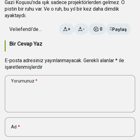
Gazi Koşusu’nda ışık sadece projektörlerden gelmez. O
pistin bir ruhu var. Ve o ruh, bu yıl bir kez daha dimdik
ayaktaydı.
Veliefendi’de
Paylaş
+
-
0
Zaman Durdu,
Gazi Koşusu
Bir Cevap Yaz
Koşuldu
E-posta adresiniz yayınlanmayacak.
Gerekli alanlar
*
ile
işaretlenmişlerdir
Yorumunuz
*
Ad
*