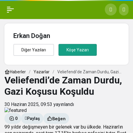
Erkan Doğan
Diğer Yazıları
Köşe Yazarı
Haberler
Yazarlar
Veliefendi’de Zaman Durdu, Gazi
Koşusu Koşuldu
Veliefendi’de Zaman Durdu,
Gazi Koşusu Koşuldu
30 Haziran 2025, 09:53
yayınlandı
Beğen
0
Paylaş
99 yıldır değişmeyen bir gelenek var bu ülkede. Haziran’ın