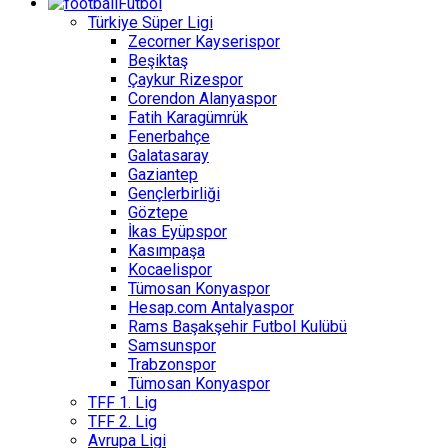
Futbol
4 ay önce
Türkiye Süper Ligi
Zecorner Kayserispor
Beşiktaş
Çaykur Rizespor
Corendon Alanyaspor
Fatih Karagümrük
Fenerbahçe
Galatasaray
Gaziantep
Serkan Macit
Gençlerbirliği
Kadıköy’de sessizlik, sahada hareket
Göztepe
"Çölde Kaybolduk, Detaylarda Elendik"
İkas Eyüpspor
Kasımpaşa
5 ay önce
Kocaelispor
Tümosan Konyaspor
Hesap.com Antalyaspor
Rams Başakşehir Futbol Kulübü
Samsunspor
Trabzonspor
Tümosan Konyaspor
TFF 1. Lig
Erkan Doğan
TFF 2. Lig
Avrupa Ligi
Sarı-Lacivert Alarm: İkincilik Tehlikede