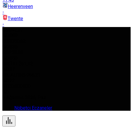
Heerenveen
-
Twente
-
USD
42,97
%0.080
EURO
50,62
%0.030
GBP
58,03
%0.050
BIST
11.261,52
%0.37
GR. ALTIN
5.966,21
%0.22
BTC
0,000000
%0
9 Ağustos 2026, Paz
Nöbetçi Eczaneler