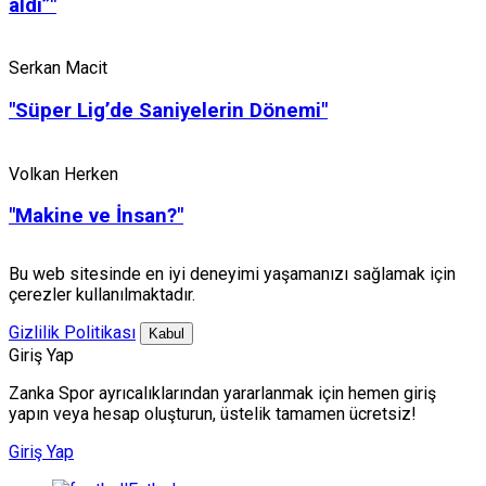
aldı”"
Serkan Macit
"Süper Lig’de Saniyelerin Dönemi"
Volkan Herken
Kaçan penaltı, kırılan oyun ve derbinin sessiz
değişimi
"Makine ve İnsan?"
3 ay önce
Bu web sitesinde en iyi deneyimi yaşamanızı sağlamak için
çerezler kullanılmaktadır.
Gizlilik Politikası
Kabul
Giriş Yap
Zanka Spor ayrıcalıklarından yararlanmak için hemen giriş
yapın veya hesap oluşturun, üstelik tamamen ücretsiz!
Volkan Herken
Giriş Yap
90+8’de Gelen Tanıdık Hikâye
"Sonuçtan Korkanlar"