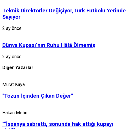
Teknik Direktörler Değişiyor,Türk Futbolu Yerinde
Sayıyor
2 ay önce
Dünya Kupası’nın Ruhu Hâlâ Ölmemiş
2 ay önce
Diğer Yazarlar
Murat Kaya
"Tozun İçinden Çıkan Değer"
Boş Tribünlerin Anlattığı: Geç Kalmış Bir Uyanış
Hakan Metin
3 ay önce
"“İspanya sabretti, sonunda hak ettiği kupayı