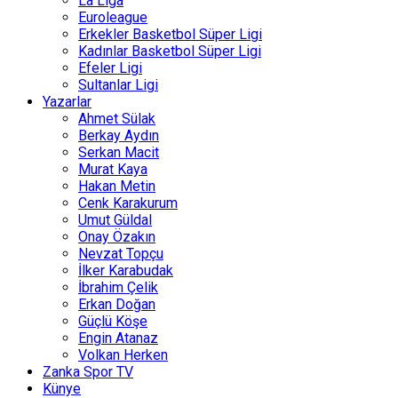
La Liga
"Mesele Kırmızı Grup Değil, Ankaragücü’nün
Euroleague
Düşürüldüğü Durum"
Erkekler Basketbol Süper Ligi
Kadınlar Basketbol Süper Ligi
Efeler Ligi
Sultanlar Ligi
Yazarlar
Ahmet Sülak
Berkay Aydın
Serkan Macit
Murat Kaya
Hakan Metin
Cenk Karakurum
Volkan Herken
Umut Güldal
Onay Özakın
"Öğütücü mü, Çöplük mü?"
Nevzat Topçu
İlker Karabudak
İbrahim Çelik
Erkan Doğan
Güçlü Köşe
Engin Atanaz
Volkan Herken
Zanka Spor TV
Künye