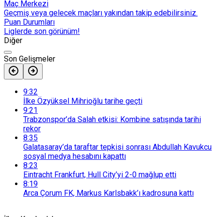
Maç Merkezi
Geçmiş veya gelecek maçları yakından takip edebilirsiniz.
Puan Durumları
Liglerde son görünüm!
Diğer
Son Gelişmeler
9:32
İlke Özyüksel Mihrioğlu tarihe geçti
9:21
Trabzonspor’da Salah etkisi: Kombine satışında tarihi
rekor
8:35
Galatasaray’da taraftar tepkisi sonrası Abdullah Kavukcu
sosyal medya hesabını kapattı
8:23
Eintracht Frankfurt, Hull City’yi 2-0 mağlup etti
8:19
Arca Çorum FK, Markus Karlsbakk’ı kadrosuna kattı