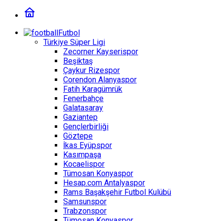
Futbol
Türkiye Süper Ligi
Zecorner Kayserispor
Beşiktaş
Çaykur Rizespor
Corendon Alanyaspor
Fatih Karagümrük
Fenerbahçe
Galatasaray
Gaziantep
Gençlerbirliği
Göztepe
İkas Eyüpspor
Kasımpaşa
Kocaelispor
Tümosan Konyaspor
Hesap.com Antalyaspor
Rams Başakşehir Futbol Kulübü
Samsunspor
Trabzonspor
Tümosan Konyaspor