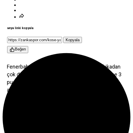
veya linki kopyala
Kopyala
Beğen
Fenerbahçe için bu maç, tabeladaki 90 dakikadan
çok daha fazlasıydı. Bir gün önce hedef sadece 3
puandı; bir gün sonra ise sahaya çıkan şey tam
anlamıyla bir camia refleksi oldu. Olimpiyat
Stadı’nın herkes için zor olan koşullarına, bir de bu
psikolojik atmosfer eklendi. Tribünler, saha ve
kulübe aynı duyguda buluştu.
İlk 45 dakikada oynanan oyun, “şampiyonluğa