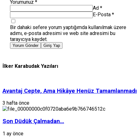
Yorumunuz
*
Ad
*
E-Posta
*
Bir dahaki sefere yorum yaptığımda kullanılmak üzere
adımı, e-posta adresimi ve web site adresimi bu
tarayıcıya kaydet.
Yorum Gönder
Giriş Yap
İlker Karabudak Yazıları
Avantaj Cepte, Ama Hikâye Henüz Tamamlanmadı
3 hafta önce
Son Düdük Çalmadan…
1 ay önce