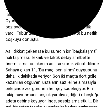
yürüyen takım” fotoğrafıydı. Baskı doğru yerde,
doğru zamanda yapıldı. Rakip kendi yarı sahasına
itildi. Pas yüzdesi neredeyse kusursuza yaklaştı.
Oyun tamamen kontrol altındaydı. Goller geldi,
pozisyonlar geldi. Sahada bir telaş değil, netlik
vardı. Tribündeki tanıdık bir yüzle birlikte bu netlik
coşkuya dönüştü.
Asıl dikkat çeken ise bu sürecin bir “başkalaşma”
hali taşıması. Teknik ve taktik detaylar elbette
önemli ama bu takımın asıl farkı artık vücut dilinde.
Sahaya çıkan 11, “Bu maçı ben alırım” duygusunu
daha ilk dakikada veriyor. Son iki maçta dört golle
kazanılan özgüven, ustaların sazı eline almasıyla
birleşince zor görünen her şey sadeleşiyor. Biri
rakip savunmada boşluk yaratıyor, diğeri o boşluğu
adeta cebine koyuyor. İnce, sessiz ama etkili… Bir