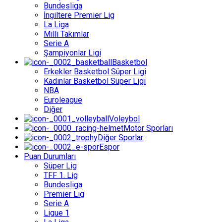
"Sessizliğin Yarattığı Soru İşaretleri"
Bundesliga
İngiltere Premier Lig
5 ay önce
La Liga
Milli Takımlar
Serie A
Şampiyonlar Ligi
Basketbol
Erkekler Basketbol Süper Ligi
Kadınlar Basketbol Süper Ligi
NBA
Volkan Herken
Euroleague
Diğer
Fenerbahçe’de Hatalar Alışkanlığa Dönüştü
"Çamlar Bardak Olursa!"
Voleybol
Motor Sporları
5 ay önce
Diğer Sporlar
Espor
Puan Durumları
Süper Lig
TFF 1. Lig
Bundesliga
Premier Lig
Serie A
Serkan Macit
Ligue 1