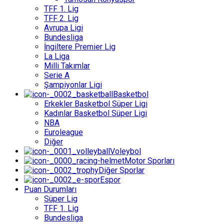
TFF 1. Lig
TFF 2. Lig
Avrupa Ligi
Bundesliga
İngiltere Premier Lig
La Liga
Milli Takımlar
Serie A
Şampiyonlar Ligi
Basketbol
Erkekler Basketbol Süper Ligi
Kadınlar Basketbol Süper Ligi
NBA
Euroleague
Diğer
Voleybol
Motor Sporları
Diğer Sporlar
Espor
Puan Durumları
Süper Lig
TFF 1. Lig
Bundesliga