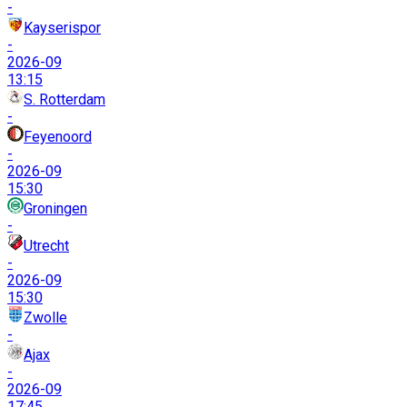
-
Kayserispor
-
2026-09
13:15
S. Rotterdam
-
Feyenoord
-
2026-09
15:30
Groningen
-
Utrecht
-
2026-09
15:30
Zwolle
-
Ajax
-
2026-09
17:45