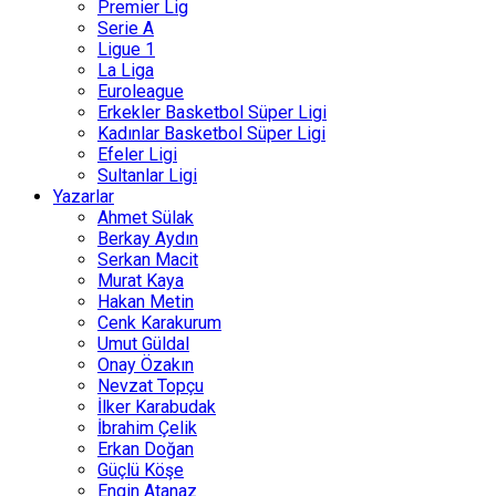
Premier Lig
Serie A
Ligue 1
La Liga
Euroleague
Erkekler Basketbol Süper Ligi
Kadınlar Basketbol Süper Ligi
Efeler Ligi
Sultanlar Ligi
Yazarlar
Ahmet Sülak
Berkay Aydın
Serkan Macit
Murat Kaya
Hakan Metin
Cenk Karakurum
Umut Güldal
Onay Özakın
Nevzat Topçu
İlker Karabudak
İbrahim Çelik
Erkan Doğan
Güçlü Köşe
Engin Atanaz