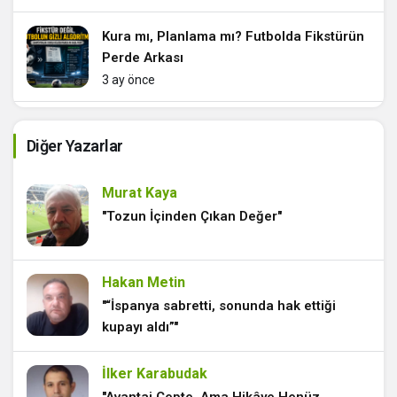
Kura mı, Planlama mı? Futbolda Fikstürün
Perde Arkası
3 ay önce
Ankaragücü İçin Sezonun Özeti: Umutlar,
Diğer Yazarlar
Gerçekler ve Sonuçlar
3 ay önce
Murat Kaya
Küllerden zirveye: Bursaspor’un geri
"Tozun İçinden Çıkan Değer"
dönüşü
4 ay önce
Hakan Metin
Korku Filmi Gibi Başladı, Ya Sonu?
"“İspanya sabretti, sonunda hak ettiği
kupayı aldı”"
4 ay önce
İlker Karabudak
Ankaragücü İçin İnce Çizgide 3 Puan