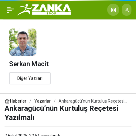
Sultanlar’ın Altın Gibi
+
-
0
Paylaş
Gümüşü
Serkan Macit
Diğer Yazıları
Haberler
Yazarlar
Ankaragücü’nün Kurtuluş Reçetesi
Yazılmalı
Ankaragücü’nün Kurtuluş Reçetesi
Yazılmalı
7 Eylül 2025, 22:51
yayınlandı