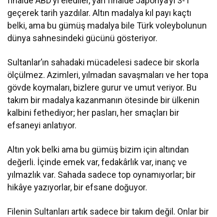
finalde ABD’yi elediler, yarı finalde Japonya’yı 3-1
geçerek tarih yazdılar. Altın madalya kıl payı kaçtı
belki, ama bu gümüş madalya bile Türk voleybolunun
dünya sahnesindeki gücünü gösteriyor.
Sultanlar’ın sahadaki mücadelesi sadece bir skorla
ölçülmez. Azimleri, yılmadan savaşmaları ve her topa
gövde koymaları, bizlere gurur ve umut veriyor. Bu
takım bir madalya kazanmanın ötesinde bir ülkenin
kalbini fethediyor; her pasları, her smaçları bir
efsaneyi anlatıyor.
Altın yok belki ama bu gümüş bizim için altından
değerli. İçinde emek var, fedakârlık var, inanç ve
yılmazlık var. Sahada sadece top oynamıyorlar; bir
hikâye yazıyorlar, bir efsane doğuyor.
Filenin Sultanları artık sadece bir takım değil. Onlar bir