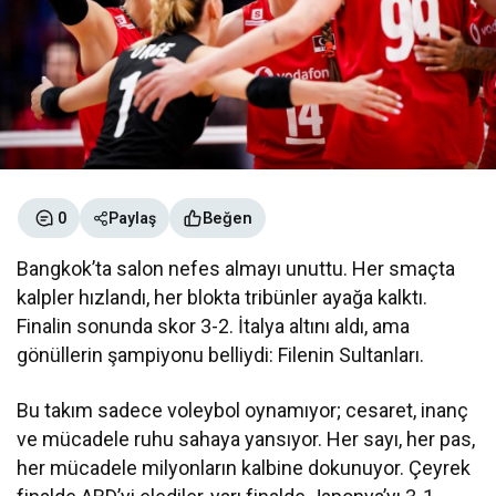
Erkan Doğan
"Sessizliğin Yarattığı Soru İşaretleri"
Volkan Herken
"Çamlar Bardak Olursa!"
Beğen
0
Paylaş
İlker Karabudak
Bangkok’ta salon nefes almayı unuttu. Her smaçta
"Dünya Kupası’nın Ruhu Hâlâ Ölmemiş"
kalpler hızlandı, her blokta tribünler ayağa kalktı.
Finalin sonunda skor 3-2. İtalya altını aldı, ama
gönüllerin şampiyonu belliydi: Filenin Sultanları.
Bu takım sadece voleybol oynamıyor; cesaret, inanç
ve mücadele ruhu sahaya yansıyor. Her sayı, her pas,
her mücadele milyonların kalbine dokunuyor. Çeyrek