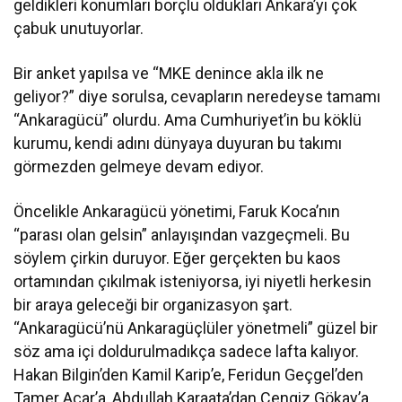
geldikleri konumları borçlu oldukları Ankara’yı çok
çabuk unutuyorlar.
Bir anket yapılsa ve “MKE denince akla ilk ne
geliyor?” diye sorulsa, cevapların neredeyse tamamı
“Ankaragücü” olurdu. Ama Cumhuriyet’in bu köklü
kurumu, kendi adını dünyaya duyuran bu takımı
görmezden gelmeye devam ediyor.
Öncelikle Ankaragücü yönetimi, Faruk Koca’nın
“parası olan gelsin” anlayışından vazgeçmeli. Bu
söylem çirkin duruyor. Eğer gerçekten bu kaos
ortamından çıkılmak isteniyorsa, iyi niyetli herkesin
bir araya geleceği bir organizasyon şart.
“Ankaragücü’nü Ankaragüçlüler yönetmeli” güzel bir
söz ama içi doldurulmadıkça sadece lafta kalıyor.
Hakan Bilgin’den Kamil Karip’e, Feridun Geçgel’den
Tamer Açar’a, Abdullah Karaata’dan Cengiz Gökay’a,